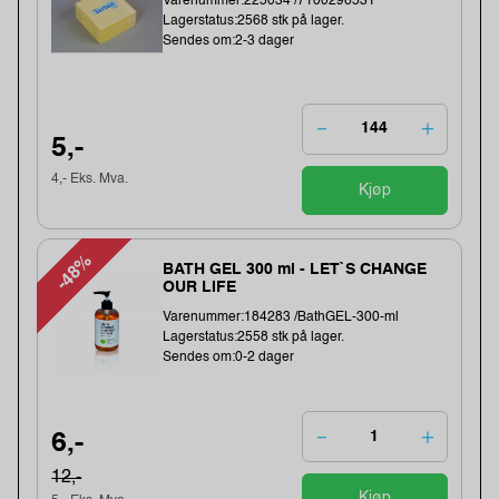
Varenummer:225034 /7100296531
Lagerstatus:2568 stk på lager.
Sendes om:2-3 dager
5,-
4,- Eks. Mva.
Kjøp
-48%
BATH GEL 300 ml - LET`S CHANGE
OUR LIFE
Varenummer:184283 /BathGEL-300-ml
Lagerstatus:2558 stk på lager.
Sendes om:0-2 dager
6,-
12,-
Kjøp