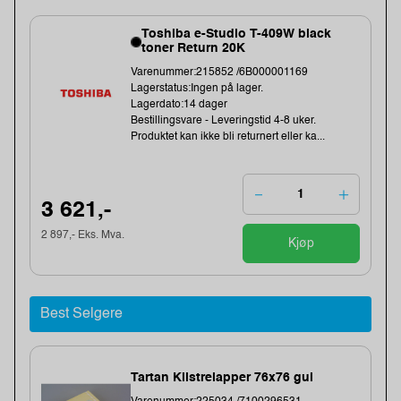
Toshiba e-Studio T-409W black
toner Return 20K
Varenummer:215852 /6B000001169
Lagerstatus:Ingen på lager.
Lagerdato:14 dager
Bestillingsvare - Leveringstid 4-8 uker.
Produktet kan ikke bli returnert eller ka...
3 621,-
2 897,- Eks. Mva.
Kjøp
Best Selgere
Tartan Klistrelapper 76x76 gul