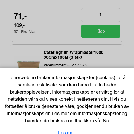
71,-
109,-
Kjøp
57,- Eks. Mva.
Cateringfilm Wrapmaster1000
30Cmx100M (3 stk)
Varenummer:8332 /31C78
Lagerstatus:1567 stk på lager.
Sendes om:1-3 dager
Tonerweb.no bruker informasjonskapsler (cookies) for å
samle inn statistikk som kan bidra til å forbedre
brukeropplevelsen. Informasjonskapsler er viktig for at
nettsiden vår skal vises korrekt i nettleseren din. Hvis du
154,-
fortsetter å bruke tjenestene våre, godkjenner du bruken av
123,- Eks. Mva.
informasjonskapsler. Les mer om informasjonskapsler og
Kjøp
hvordan de brukes i nettbutikken vår
No
Les mer.
Energizer Lithium AA/L91 Batterier