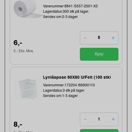
Varenummer:8841 /5557-2001-X5
Lagerstatus:300 stk på lager.
Sendes om:2-3 dager
6,-
5,- Eks. Mva.
Kjøp
Lynlåspose 60X80 U/Felt (100 stk)
Varenummer:172204 /66900110
Lagerstatus:3 stk på lager.
Sendes om:1-3 dager
8,-