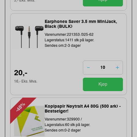
5,- Eks. Mva.
Earphones Saver 3.5 mm MiniJack,
Black (BULK)
Varenummer:221353 /325-62
Lagerstatus:1411 stk på lager.
Sendes om:2-3 dager
20,-
16,- Eks. Mva.
Kjøp
-48%
Kopipapir Nøytralt A4 80G (500 ark) -
Bestselger!
Varenummer:329900 /
Lagerstatus:60 stk på lager.
Sendes om:0-2 dager