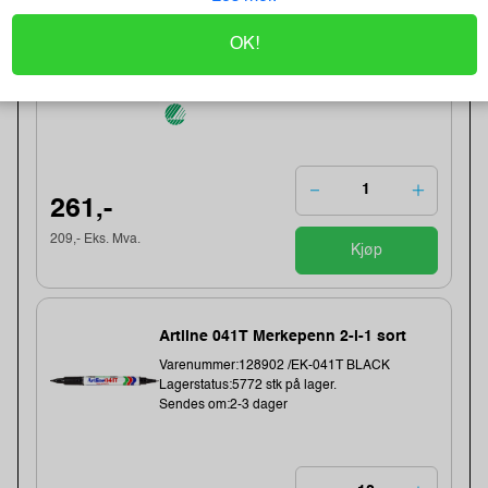
(10-pk)
OK!
Varenummer:149006 /639753
Lagerstatus:1400 stk på lager.
Sendes om:0-2 dager
261,-
209,- Eks. Mva.
Kjøp
Artline 041T Merkepenn 2-i-1 sort
Varenummer:128902 /EK-041T BLACK
Lagerstatus:5772 stk på lager.
Sendes om:2-3 dager