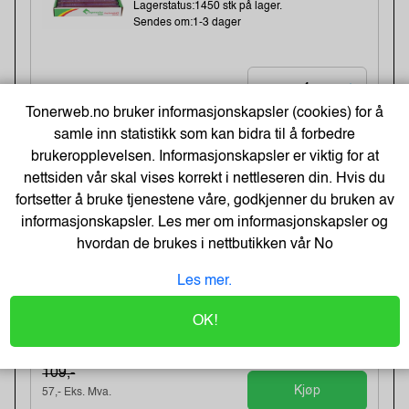
Lagerstatus:1450 stk på lager.
Sendes om:1-3 dager
154,-
Tonerweb.no bruker informasjonskapsler (cookies) for å
123,- Eks. Mva.
samle inn statistikk som kan bidra til å forbedre
Kjøp
brukeropplevelsen. Informasjonskapsler er viktig for at
nettsiden vår skal vises korrekt i nettleseren din. Hvis du
-48%
fortsetter å bruke tjenestene våre, godkjenner du bruken av
Kopipapir Nøytralt A4 80G (500 ark) -
Bestselger!
informasjonskapsler. Les mer om informasjonskapsler og
hvordan de brukes i nettbutikken vår
No
Varenummer:329900 /
Lagerstatus:50 stk på lager.
Sendes om:0-2 dager
Les mer.
OK!
71,-
109,-
Kjøp
57,- Eks. Mva.