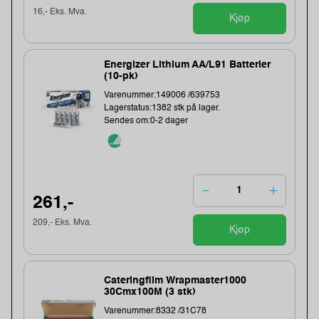
16,- Eks. Mva.
Kjøp
Energizer Lithium AA/L91 Batterier
(10-pk)
Varenummer:149006 /639753
Lagerstatus:1382 stk på lager.
Sendes om:0-2 dager
261,-
209,- Eks. Mva.
Kjøp
Cateringfilm Wrapmaster1000
30Cmx100M (3 stk)
Varenummer:8332 /31C78