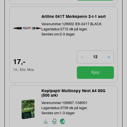
Artline 041T Merkepenn 2-i-1 sort
Varenummer:128902 /EK-041T BLACK
Lagerstatus:5772 stk på lager.
Sendes om:2-3 dager
17,-
14,- Eks. Mva.
Kjøp
Kopipapir Multicopy Next A4 80G
(500 ark)
Varenummer:126667 /158001
Lagerstatus:3758 stk på lager.
Sendes om:1-3 dager