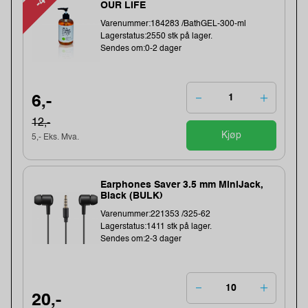
OUR LIFE
Varenummer:184283 /BathGEL-300-ml
Lagerstatus:2550 stk på lager.
Sendes om:0-2 dager
6,-
12,-
Kjøp
5,- Eks. Mva.
Earphones Saver 3.5 mm MiniJack,
Black (BULK)
Varenummer:221353 /325-62
Lagerstatus:1411 stk på lager.
Sendes om:2-3 dager
20,-