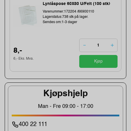
Lynlåspose 60X80 U/Felt (100 stk)
Varenummer:172204 /66900110
Lagerstatus:738 stk på lager.
Sendes om:1-3 dager
8,-
6,- Eks. Mva.
Kjøp
Kjøpshjelp
Man - Fre 09:00 - 17:00
400 22 111