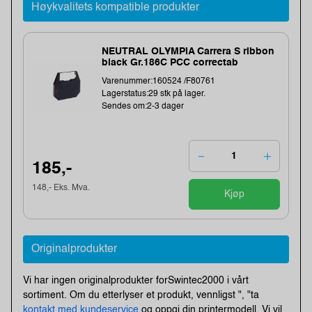
Høykvalitets kompatible produkter
NEUTRAL OLYMPIA Carrera S ribbon
black Gr.186C PCC correctab
Varenummer:160524 /F80761
Lagerstatus:29 stk på lager.
Sendes om:2-3 dager
185,-
148,- Eks. Mva.
Kjøp
Originalprodukter
Vi har ingen originalprodukter forSwintec2000 i vårt
sortiment. Om du etterlyser et produkt, vennligst ", "ta
kontakt med kundeservice
og oppgi din printermodell. Vi vil