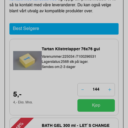
så ta kontakt med våre leverandører. Du kan også velge
blant vårt utvalg av kompatible produkter over.
Best Selgere
Tartan Klistrelapper 76x76 gul
Varenummer:225034 /7100296531
Lagerstatus:2568 stk på lager.
Sendes om:2-3 dager
5,-
4,- Eks. Mva.
Kjøp
-48%
BATH GEL 300 ml - LET`S CHANGE