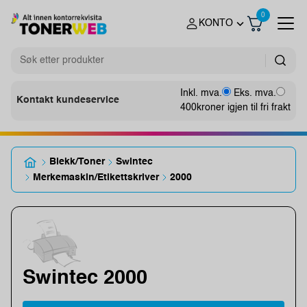
0
KONTO
Inkl. mva.
Eks. mva.
Kontakt kundeservice
400
kroner igjen til fri frakt
Blekk/Toner
Swintec
Merkemaskin/Etikettskriver
2000
Swintec 2000