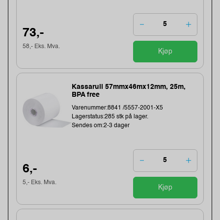
73,-
58,- Eks. Mva.
Kjøp
Kassarull 57mmx46mx12mm, 25m,
BPA free
Varenummer:8841 /5557-2001-X5
Lagerstatus:285 stk på lager.
Sendes om:2-3 dager
6,-
5,- Eks. Mva.
Kjøp