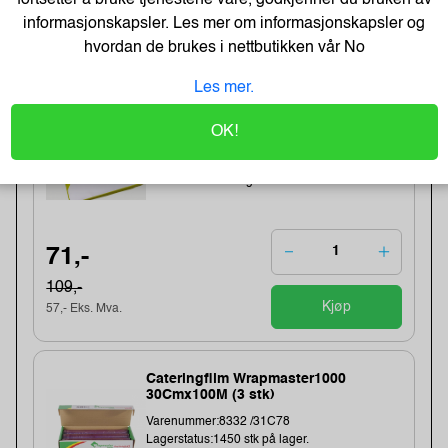
209,- Eks. Mva.
informasjonskapsler. Les mer om informasjonskapsler og
Kjøp
hvordan de brukes i nettbutikken vår
No
Les mer.
-48%
Kopipapir Nøytralt A4 80G (500 ark) -
Bestselger!
OK!
Varenummer:329900 /
Lagerstatus:50 stk på lager.
Sendes om:0-2 dager
71,-
109,-
Kjøp
57,- Eks. Mva.
Cateringfilm Wrapmaster1000
30Cmx100M (3 stk)
Varenummer:8332 /31C78
Lagerstatus:1450 stk på lager.