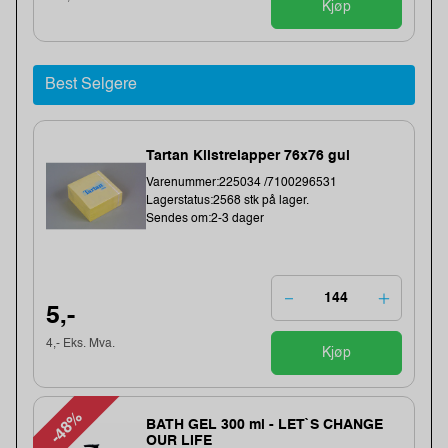
Kjøp
Best Selgere
Tartan Klistrelapper 76x76 gul
Varenummer:225034 /7100296531
Lagerstatus:2568 stk på lager.
Sendes om:2-3 dager
5,-
4,- Eks. Mva.
Kjøp
-48%
BATH GEL 300 ml - LET`S CHANGE
OUR LIFE