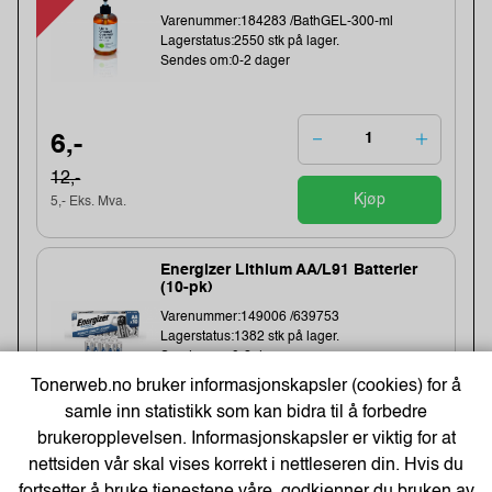
Varenummer:184283 /BathGEL-300-ml
Lagerstatus:2550 stk på lager.
Sendes om:0-2 dager
6,-
12,-
Kjøp
5,- Eks. Mva.
Energizer Lithium AA/L91 Batterier
(10-pk)
Varenummer:149006 /639753
Lagerstatus:1382 stk på lager.
Sendes om:0-2 dager
Tonerweb.no bruker informasjonskapsler (cookies) for å
samle inn statistikk som kan bidra til å forbedre
brukeropplevelsen. Informasjonskapsler er viktig for at
nettsiden vår skal vises korrekt i nettleseren din. Hvis du
261,-
fortsetter å bruke tjenestene våre, godkjenner du bruken av