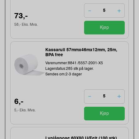
73,-
58,- Eks. Mva.
Kjøp
Kassarull 57mmx46mx12mm, 25m,
BPA free
Varenummer:8841 /5557-2001-X5
Lagerstatus:285 stk på lager.
Sendes om:2-3 dager
6,-
5,- Eks. Mva.
Kjøp
Lynlåspose 60X80 U/Felt (100 stk)