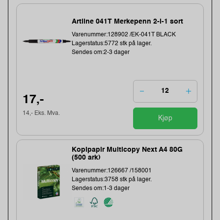
Artline 041T Merkepenn 2-i-1 sort
Varenummer:128902 /EK-041T BLACK
Lagerstatus:5772 stk på lager.
Sendes om:2-3 dager
17,-
14,- Eks. Mva.
Kjøp
Kopipapir Multicopy Next A4 80G
(500 ark)
Varenummer:126667 /158001
Lagerstatus:3758 stk på lager.
Sendes om:1-3 dager