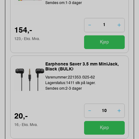
Sendes om:1-3 dager
154,-
123,- Eks. Mva.
Kjøp
Earphones Saver 3.5 mm MiniJack,
Black (BULK)
Varenummer:221353 /325-62
Lagerstatus:1411 stk på lager.
Sendes om:2-3 dager
20,-
16,- Eks. Mva.
Kjøp