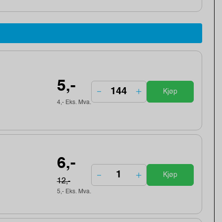
5,-
Kjøp
4,- Eks. Mva.
6,-
Kjøp
12,-
5,- Eks. Mva.