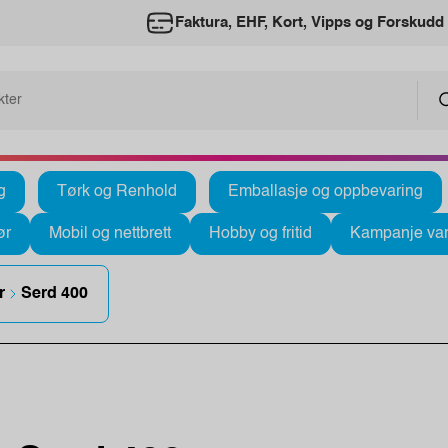
Faktura, EHF, Kort, Vipps og Forskudd
g
Tørk og Renhold
Emballasje og oppbevaring
ør
Mobil og nettbrett
Hobby og fritid
Kampanje var
r
Serd 400