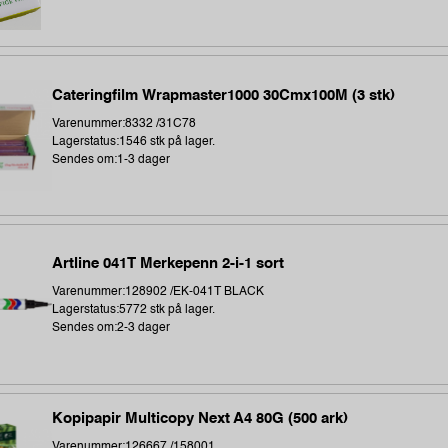
Cateringfilm Wrapmaster1000 30Cmx100M (3 stk)
Varenummer:8332 /31C78
Lagerstatus:1546 stk på lager.
Sendes om:1-3 dager
Artline 041T Merkepenn 2-i-1 sort
Varenummer:128902 /EK-041T BLACK
Lagerstatus:5772 stk på lager.
Sendes om:2-3 dager
Kopipapir Multicopy Next A4 80G (500 ark)
Varenummer:126667 /158001