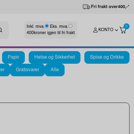
Fri frakt over
400,-*
Inkl. mva.
Eks. mva.
0
KONTO
400
kroner igjen til fri frakt
Papir
Helse og Sikkerhet
Spise og Drikke
er
Gratisvarer
Alle