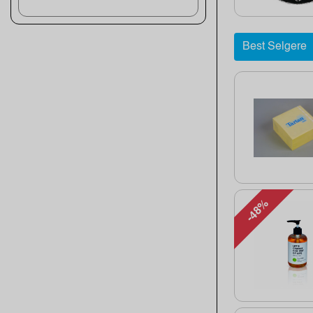
Best Selgere
-48%