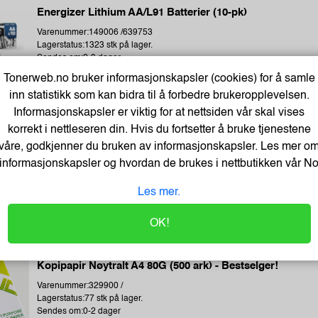
Energizer Lithium AA/L91 Batterier (10-pk)
Varenummer:149006 /639753
Lagerstatus:1323 stk på lager.
Sendes om:2-3 dager
Tonerweb.no bruker informasjonskapsler (cookies) for å samle
inn statistikk som kan bidra til å forbedre brukeropplevelsen.
Informasjonskapsler er viktig for at nettsiden vår skal vises
korrekt i nettleseren din. Hvis du fortsetter å bruke tjenestene
Earphones Saver 3.5 mm MiniJack, Black (BULK)
våre, godkjenner du bruken av informasjonskapsler. Les mer o
informasjonskapsler og hvordan de brukes i nettbutikken vår
N
Varenummer:221353 /325-62
Lagerstatus:1411 stk på lager.
Les mer.
Sendes om:2-3 dager
OK!
Kopipapir Nøytralt A4 80G (500 ark) - Bestselger!
Varenummer:329900 /
Lagerstatus:77 stk på lager.
Sendes om:0-2 dager