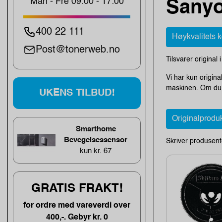
Man - Fre 09:00 - 17:00
Sanyo
400 22 111
Høykvalitets 
Post@tonerweb.no
Tilsvarer original 
Vi har kun origina
maskinen. Om du e
UKENS TILBUD!
Originalprodu
Smarthome
Bevegelsessensor
Skriver produsent
kun kr. 67
GRATIS FRAKT!
for ordre med vareverdi over
400,-. Gebyr kr. 0