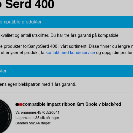
 Serd 400
kompatible produkter
i kvalitet og antall utskrifter. Du har tre års garanti på kompatible.
le produkter forSanyoSerd 400 i vårt sortiment. Disse finner du lengre n
tterlyser et produkt, ta
kontakt med kundeservice
og oppgi din printer
kter
ens egen blekkpatron med 1 års garanti.
compatible impact ribbon Gr1 Spole 7 black/red
Varenummer:4570 /520841
Lagerstatus:35 stk på lager.
Sendes om:3-6 dager