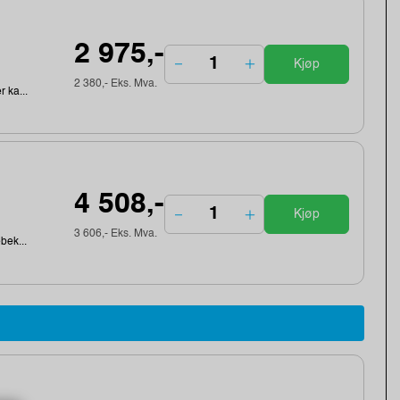
2 975,-
Kjøp
2 380,- Eks. Mva.
r ka...
4 508,-
Kjøp
3 606,- Eks. Mva.
ebek...