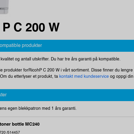
 P C 200 W
kompatible produkter
i kvalitet og antall utskrifter. Du har tre års garanti på kompatible.
le produkter forRicohP C 200 W i vårt sortiment. Disse finner du lengre 
m du etterlyser et produkt, ta
kontakt med kundeservice
og oppgi din 
kter
ens egen blekkpatron med 1 års garanti.
oner bottle MC240
720 /514457