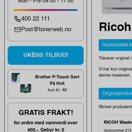
Man - Fre 09:00 - 17:00
400 22 111
Ricoh
Post@tonerweb.no
Høykvalitets 
UKENS TILBUD!
Tilsvarer original 
Vi har kun origina
denne maskinen. O
Brother P-Touch Sort
På Hvit
kun kr. 48
Originalprodu
Skriver produsent
GRATIS FRAKT!
RICOH Wastet
for ordre med vareverdi over
400,-. Gebyr kr. 0
Varenummer:215