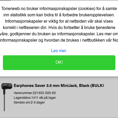
Varenummer:225034 /7100296531
Tonerweb.no bruker informasjonskapsler (cookies) for å samle
Lagerstatus:2568 stk på lager.
Sendes om:2-3 dager
inn statistikk som kan bidra til å forbedre brukeropplevelsen.
Informasjonskapsler er viktig for at nettsiden vår skal vises
korrekt i nettleseren din. Hvis du fortsetter å bruke tjenestene
våre, godkjenner du bruken av informasjonskapsler. Les mer o
informasjonskapsler og hvordan de brukes i nettbutikken vår
N
BATH GEL 300 ml - LET`S CHANGE OUR LIFE
Varenummer:184283 /BathGEL-300-ml
Les mer.
Lagerstatus:2559 stk på lager.
Sendes om:0-2 dager
OK!
Earphones Saver 3.5 mm MiniJack, Black (BULK)
Varenummer:221353 /325-62
Lagerstatus:1411 stk på lager.
Sendes om:2-3 dager