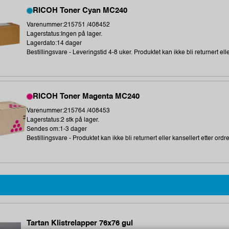
RICOH Toner Cyan MC240
Varenummer:215751 /408452
Lagerstatus:Ingen på lager.
Lagerdato:14 dager
Bestillingsvare - Leveringstid 4-8 uker. Produktet kan ikke bli returnert elle
RICOH Toner Magenta MC240
Varenummer:215764 /408453
Lagerstatus:2 stk på lager.
Sendes om:1-3 dager
Bestillingsvare - Produktet kan ikke bli returnert eller kansellert etter ordr
Tartan Klistrelapper 76x76 gul