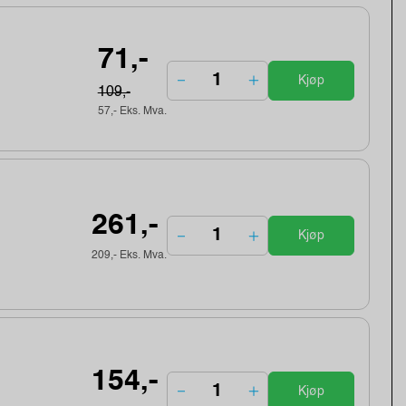
71,-
Kjøp
109,-
57,- Eks. Mva.
261,-
Kjøp
209,- Eks. Mva.
154,-
Kjøp