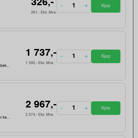
326,-
Kjøp
261,- Eks. Mva.
1 737,-
Kjøp
1 390,- Eks. Mva.
ebek...
2 967,-
Kjøp
2 374,- Eks. Mva.
r ka...