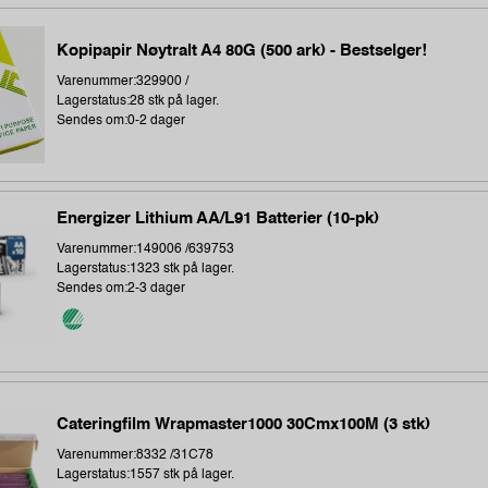
Kopipapir Nøytralt A4 80G (500 ark) - Bestselger!
Varenummer:329900 /
Lagerstatus:28 stk på lager.
Sendes om:0-2 dager
Energizer Lithium AA/L91 Batterier (10-pk)
Varenummer:149006 /639753
Lagerstatus:1323 stk på lager.
Sendes om:2-3 dager
Cateringfilm Wrapmaster1000 30Cmx100M (3 stk)
Varenummer:8332 /31C78
Lagerstatus:1557 stk på lager.