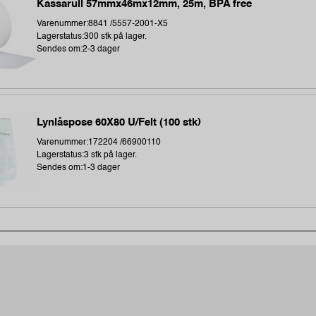
Kassarull 57mmx46mx12mm, 25m, BPA free
Varenummer:8841 /5557-2001-X5
Lagerstatus:300 stk på lager.
Sendes om:2-3 dager
Lynlåspose 60X80 U/Felt (100 stk)
Varenummer:172204 /66900110
Lagerstatus:3 stk på lager.
Sendes om:1-3 dager