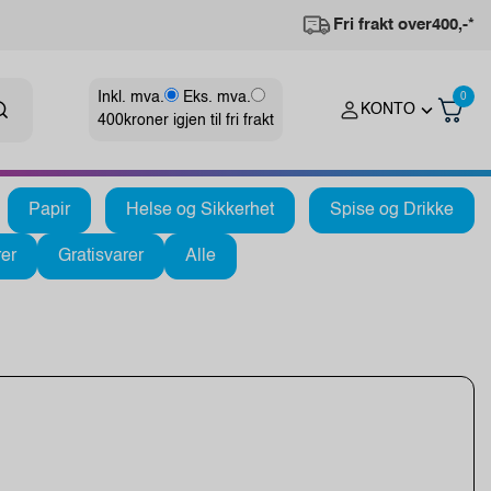
Fri frakt over
400,-*
Inkl. mva.
Eks. mva.
0
KONTO
400
kroner igjen til fri frakt
Papir
Helse og Sikkerhet
Spise og Drikke
er
Gratisvarer
Alle