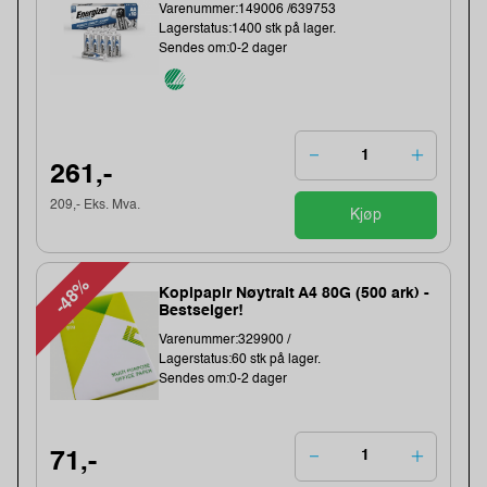
Varenummer:149006 /639753
Lagerstatus:1400 stk på lager.
Sendes om:0-2 dager
261,-
209,- Eks. Mva.
Kjøp
-48%
Kopipapir Nøytralt A4 80G (500 ark) -
Bestselger!
Varenummer:329900 /
Lagerstatus:60 stk på lager.
Sendes om:0-2 dager
71,-