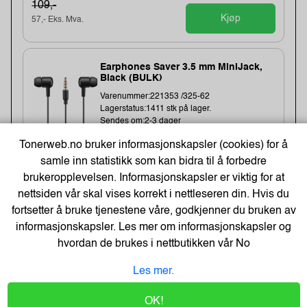
109,-
Kjøp
57,- Eks. Mva.
Earphones Saver 3.5 mm MiniJack,
Black (BULK)
Varenummer:221353 /325-62
Lagerstatus:1411 stk på lager.
Sendes om:2-3 dager
Tonerweb.no bruker informasjonskapsler (cookies) for å
samle inn statistikk som kan bidra til å forbedre
brukeropplevelsen. Informasjonskapsler er viktig for at
20,-
nettsiden vår skal vises korrekt i nettleseren din. Hvis du
16,- Eks. Mva.
Kjøp
fortsetter å bruke tjenestene våre, godkjenner du bruken av
informasjonskapsler. Les mer om informasjonskapsler og
hvordan de brukes i nettbutikken vår
No
Cateringfilm Wrapmaster1000
30Cmx100M (3 stk)
Les mer.
Varenummer:8332 /31C78
Lagerstatus:1567 stk på lager.
OK!