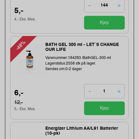
5,-
4,- Eks. Mva.
Kjøp
-48%
BATH GEL 300 ml - LET`S CHANGE
OUR LIFE
Varenummer:184283 /BathGEL-300-ml
Lagerstatus:2558 stk på lager.
Sendes om:0-2 dager
6,-
12,-
Kjøp
5,- Eks. Mva.
Energizer Lithium AA/L91 Batterier
(10-pk)