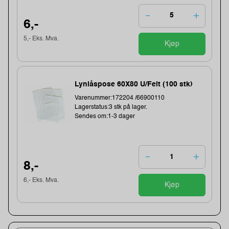
6,-
5,- Eks. Mva.
Kjøp
Lynlåspose 60X80 U/Felt (100 stk)
Varenummer:172204 /66900110
Lagerstatus:3 stk på lager.
Sendes om:1-3 dager
8,-
6,- Eks. Mva.
Kjøp