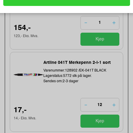
Sendes om:1-3 dager
154,-
123,- Eks. Mva.
Kjøp
Artline 041T Merkepenn 2-i-1 sort
Varenummer:128902 /EK-041T BLACK
Lagerstatus:5772 stk på lager.
Sendes om:2-3 dager
17,-
14,- Eks. Mva.
Kjøp