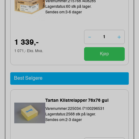
Varenummer:215768 /408285
Lagerstatus:60 stk på lager.
Sendes om:3-6 dager
1 339,-
1 071,- Eks. Mva.
Kjøp
Best Selgere
Tartan Klistrelapper 76x76 gul
Varenummer:225034 /7100296531
Lagerstatus:2568 stk på lager.
Sendes om:2-3 dager