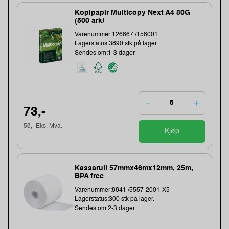
Kopipapir Multicopy Next A4 80G
(500 ark)
Varenummer:126667 /158001
Lagerstatus:3890 stk på lager.
Sendes om:1-3 dager
73,-
58,- Eks. Mva.
Kjøp
Kassarull 57mmx46mx12mm, 25m,
BPA free
Varenummer:8841 /5557-2001-X5
Lagerstatus:300 stk på lager.
Sendes om:2-3 dager