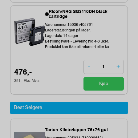
Ricoh/NRG SG3110DN black
cartridge
Varenummer:15036 /405761
Lagerstatus:Ingen på lager.
Lagerdato:14 dager
Bestillingsvare - Leveringstid 4-8 uker.
Produktet kan ikke bli returnert eller ka...
476,-
381,- Eks. Mva.
Kjøp
Best Selgere
Tartan Klistrelapper 76x76 gul