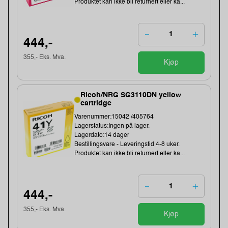
Produktet kan ikke bli returnert eller ka...
444,-
355,- Eks. Mva.
Kjøp
Ricoh/NRG SG3110DN yellow
cartridge
Varenummer:15042 /405764
Lagerstatus:Ingen på lager.
Lagerdato:14 dager
Bestillingsvare - Leveringstid 4-8 uker.
Produktet kan ikke bli returnert eller ka...
444,-
355,- Eks. Mva.
Kjøp