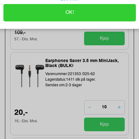
OK!
71,-
109,-
Kjøp
57,- Eks. Mva.
Earphones Saver 3.5 mm MiniJack,
Black (BULK)
Varenummer:221353 /325-62
Lagerstatus:1411 stk på lager.
Sendes om:2-3 dager
20,-
16,- Eks. Mva.
Kjøp