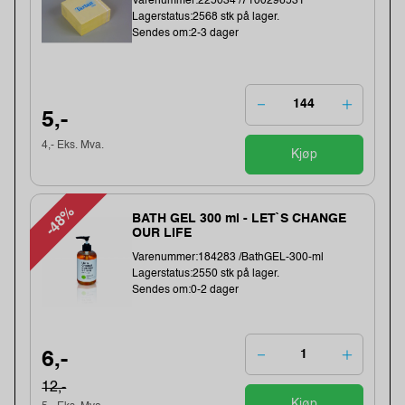
Varenummer:225034 /7100296531
Lagerstatus:2568 stk på lager.
Sendes om:2-3 dager
5,-
4,- Eks. Mva.
Kjøp
-48%
BATH GEL 300 ml - LET`S CHANGE
OUR LIFE
Varenummer:184283 /BathGEL-300-ml
Lagerstatus:2550 stk på lager.
Sendes om:0-2 dager
6,-
12,-
Kjøp