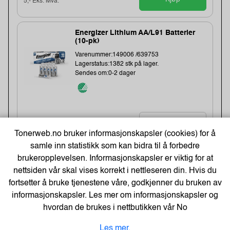
5,- Eks. Mva.
Energizer Lithium AA/L91 Batterier
(10-pk)
Varenummer:149006 /639753
Lagerstatus:1382 stk på lager.
Sendes om:0-2 dager
261,-
Tonerweb.no bruker informasjonskapsler (cookies) for å
samle inn statistikk som kan bidra til å forbedre
209,- Eks. Mva.
Kjøp
brukeropplevelsen. Informasjonskapsler er viktig for at
nettsiden vår skal vises korrekt i nettleseren din. Hvis du
fortsetter å bruke tjenestene våre, godkjenner du bruken av
-48%
Kopipapir Nøytralt A4 80G (500 ark) -
informasjonskapsler. Les mer om informasjonskapsler og
Bestselger!
hvordan de brukes i nettbutikken vår
No
Varenummer:329900 /
Lagerstatus:50 stk på lager.
Les mer.
Sendes om:0-2 dager