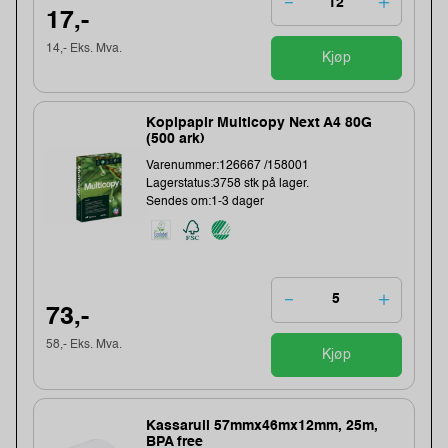
17,-
14,- Eks. Mva.
Kjøp
Kopipapir Multicopy Next A4 80G
(500 ark)
Varenummer:126667 /158001
Lagerstatus:3758 stk på lager.
Sendes om:1-3 dager
73,-
58,- Eks. Mva.
Kjøp
Kassarull 57mmx46mx12mm, 25m,
BPA free