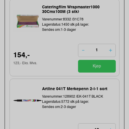
Cateringfilm Wrapmaster1000
30Cmx100M (3 stk)
Varenummer:8332 /31C78
Lagerstatus:1450 stk på lager.
Sendes om:1-3 dager
154,-
123,- Eks. Mva.
Kjøp
Artline 041T Merkepenn 2-i-1 sort
Varenummer:128902 /EK-041T BLACK
Lagerstatus:5772 stk på lager.
Sendes om:2-3 dager