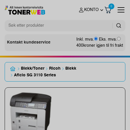
0
KONTO
Inkl. mva.
Eks. mva.
Kontakt kundeservice
400
kroner igjen til fri frakt
Blekk/Toner
Ricoh
Blekk
Aficio SG 3110 Series