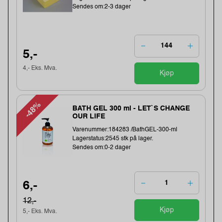
Sendes om:2-3 dager
5,-
4,- Eks. Mva.
Kjøp
-48%
BATH GEL 300 ml - LET`S CHANGE
OUR LIFE
Varenummer:184283 /BathGEL-300-ml
Lagerstatus:2545 stk på lager.
Sendes om:0-2 dager
6,-
12,-
Kjøp
5,- Eks. Mva.