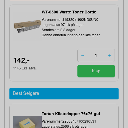
WT-8500 Waste Toner Bottle
Varenummer:119320 /1902ND0UN0
Lagerstatus:97 stk på lager.
Sendes om:2-3 dager
Denne enheten inneholder ikke toner.
142,-
114,- Eks. Mva.
Kjøp
Best Selgere
Tartan Klistrelapper 76x76 gul
Varenummer:225034 /7100296531
Lagerstatus:2568 stk på lager.