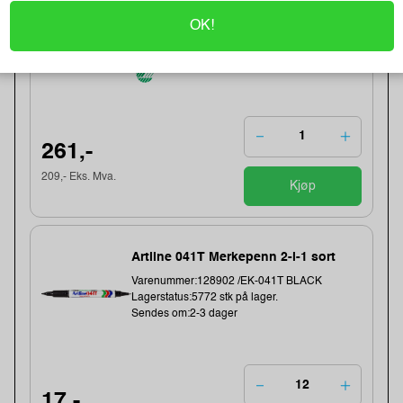
Varenummer:149006 /639753
OK!
Lagerstatus:1365 stk på lager.
Sendes om:0-2 dager
261,-
209,- Eks. Mva.
Kjøp
Artline 041T Merkepenn 2-i-1 sort
Varenummer:128902 /EK-041T BLACK
Lagerstatus:5772 stk på lager.
Sendes om:2-3 dager
17,-