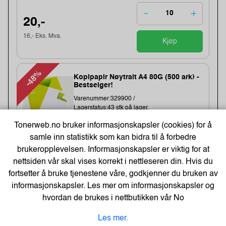
20,-
16,- Eks. Mva.
Kjøp
-48%
Kopipapir Nøytralt A4 80G (500 ark) -
Bestselger!
Varenummer:329900 /
Lagerstatus:43 stk på lager.
Sendes om:0-2 dager
Tonerweb.no bruker informasjonskapsler (cookies) for å
samle inn statistikk som kan bidra til å forbedre
brukeropplevelsen. Informasjonskapsler er viktig for at
71,-
nettsiden vår skal vises korrekt i nettleseren din. Hvis du
109,-
fortsetter å bruke tjenestene våre, godkjenner du bruken av
Kjøp
57,- Eks. Mva.
informasjonskapsler. Les mer om informasjonskapsler og
hvordan de brukes i nettbutikken vår
No
Energizer Lithium AA/L91 Batterier
Les mer.
(10-pk)