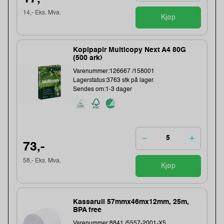
14,- Eks. Mva.
Kjøp
Kopipapir Multicopy Next A4 80G
(500 ark)
Varenummer:126667 /158001
Lagerstatus:3763 stk på lager.
Sendes om:1-3 dager
73,-
58,- Eks. Mva.
Kjøp
Kassarull 57mmx46mx12mm, 25m,
BPA free
Varenummer:8841 /5557-2001-X5