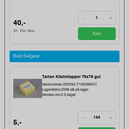
40,-
32,- Eks. Mva.
Kjøp
Best Selgere
Tartan Klistrelapper 76x76 gul
Varenummer:225034 /7100296531
Lagerstatus:2568 stk på lager.
Sendes om:2-3 dager
5,-