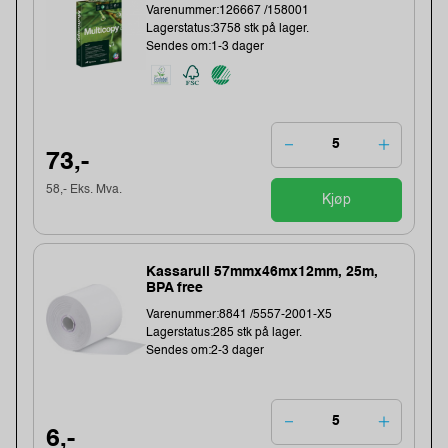
Varenummer:126667 /158001
Lagerstatus:3758 stk på lager.
Sendes om:1-3 dager
73,-
58,- Eks. Mva.
Kjøp
Kassarull 57mmx46mx12mm, 25m,
BPA free
Varenummer:8841 /5557-2001-X5
Lagerstatus:285 stk på lager.
Sendes om:2-3 dager
6,-