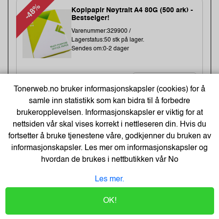
-48%
Kopipapir Nøytralt A4 80G (500 ark) -
Bestselger!
Varenummer:329900 /
Lagerstatus:50 stk på lager.
Sendes om:0-2 dager
71,-
Tonerweb.no bruker informasjonskapsler (cookies) for å
samle inn statistikk som kan bidra til å forbedre
109,-
Kjøp
57,- Eks. Mva.
brukeropplevelsen. Informasjonskapsler er viktig for at
nettsiden vår skal vises korrekt i nettleseren din. Hvis du
fortsetter å bruke tjenestene våre, godkjenner du bruken av
Energizer Lithium AA/L91 Batterier
informasjonskapsler. Les mer om informasjonskapsler og
(10-pk)
hvordan de brukes i nettbutikken vår
No
Varenummer:149006 /639753
Lagerstatus:1382 stk på lager.
Les mer.
Sendes om:0-2 dager
OK!