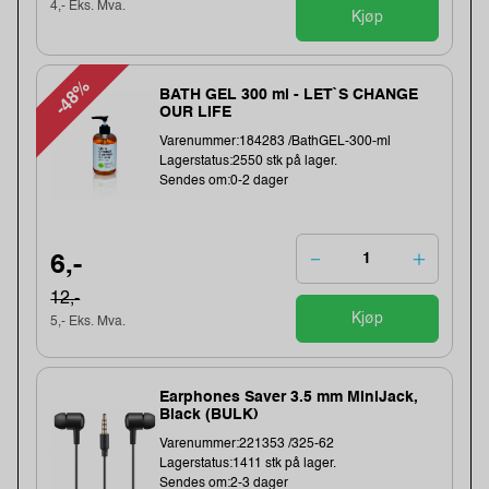
4,- Eks. Mva.
Kjøp
-48%
BATH GEL 300 ml - LET`S CHANGE
OUR LIFE
Varenummer:184283 /BathGEL-300-ml
Lagerstatus:2550 stk på lager.
Sendes om:0-2 dager
6,-
12,-
Kjøp
5,- Eks. Mva.
Earphones Saver 3.5 mm MiniJack,
Black (BULK)
Varenummer:221353 /325-62
Lagerstatus:1411 stk på lager.
Sendes om:2-3 dager