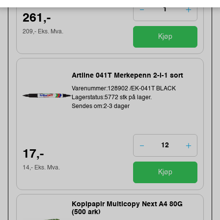
261,-
209,- Eks. Mva.
Kjøp
Artline 041T Merkepenn 2-i-1 sort
Varenummer:128902 /EK-041T BLACK
Lagerstatus:5772 stk på lager.
Sendes om:2-3 dager
17,-
14,- Eks. Mva.
Kjøp
Kopipapir Multicopy Next A4 80G
(500 ark)