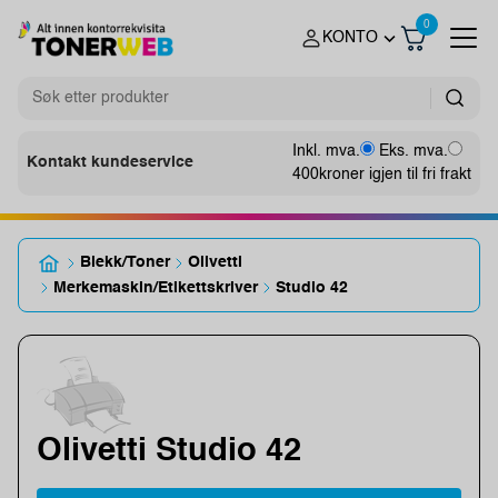
0
KONTO
Inkl. mva.
Eks. mva.
Kontakt kundeservice
400
kroner igjen til fri frakt
Blekk/Toner
Olivetti
Merkemaskin/Etikettskriver
Studio 42
Olivetti Studio 42