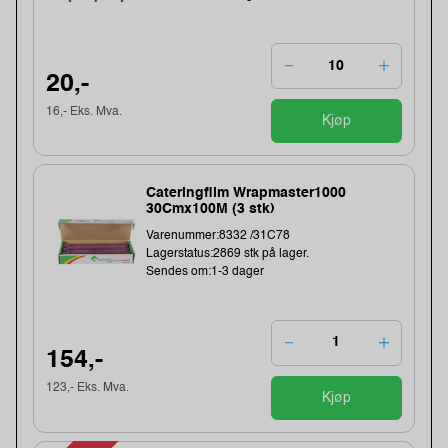
20,-
16,- Eks. Mva.
Kjøp
Cateringfilm Wrapmaster1000
30Cmx100M (3 stk)
Varenummer:8332 /31C78
Lagerstatus:2869 stk på lager.
Sendes om:1-3 dager
154,-
123,- Eks. Mva.
Kjøp