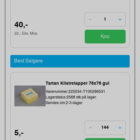
40,-
32,- Eks. Mva.
Kjøp
Best Selgere
Tartan Klistrelapper 76x76 gul
Varenummer:225034 /7100296531
Lagerstatus:2568 stk på lager.
Sendes om:2-3 dager
5,-