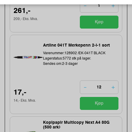
261,-
209,- Eks. Mva.
Kjøp
Artline 041T Merkepenn 2-i-1 sort
Varenummer:128902 /EK-041T BLACK
Lagerstatus:5772 stk på lager.
Sendes om:2-3 dager
17,-
14,- Eks. Mva.
Kjøp
Kopipapir Multicopy Next A4 80G
(500 ark)