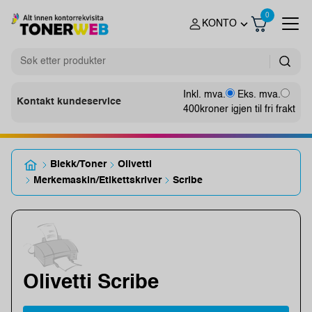
0
KONTO
Inkl. mva.
Eks. mva.
Kontakt kundeservice
400
kroner igjen til fri frakt
Blekk/Toner
Olivetti
Merkemaskin/Etikettskriver
Scribe
Olivetti Scribe