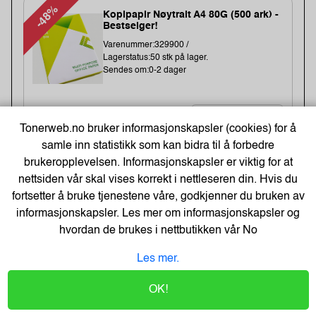
-48%
Kopipapir Nøytralt A4 80G (500 ark) -
Bestselger!
Varenummer:329900 /
Lagerstatus:50 stk på lager.
Sendes om:0-2 dager
71,-
Tonerweb.no bruker informasjonskapsler (cookies) for å
samle inn statistikk som kan bidra til å forbedre
109,-
Kjøp
57,- Eks. Mva.
brukeropplevelsen. Informasjonskapsler er viktig for at
nettsiden vår skal vises korrekt i nettleseren din. Hvis du
fortsetter å bruke tjenestene våre, godkjenner du bruken av
Batteri Energizer U.lithium Aa/L91 (10
informasjonskapsler. Les mer om informasjonskapsler og
stk)
hvordan de brukes i nettbutikken vår
No
Varenummer:149006 /639753
Lagerstatus:2341 stk på lager.
Les mer.
Sendes om:0-2 dager
OK!