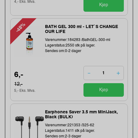
4,- Eks. Mva.
Kjøp
-48%
BATH GEL 300 ml - LET`S CHANGE
OUR LIFE
Varenummer:184283 /BathGEL-300-ml
Lagerstatus:2550 stk på lager.
Sendes om:0-2 dager
6,-
12,-
Kjøp
5,- Eks. Mva.
Earphones Saver 3.5 mm MiniJack,
Black (BULK)
Varenummer:221353 /325-62
Lagerstatus:1411 stk på lager.
Sendes om:2-3 dager