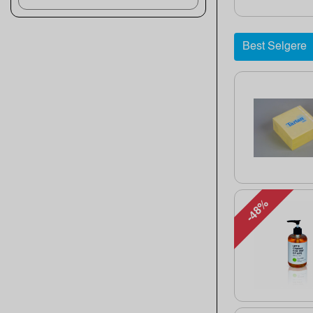
Best Selgere
-48%