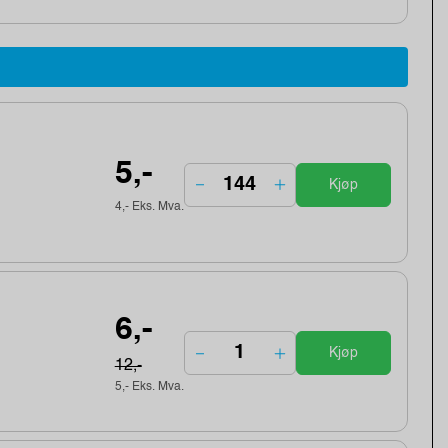
5,-
Kjøp
4,- Eks. Mva.
6,-
Kjøp
12,-
5,- Eks. Mva.