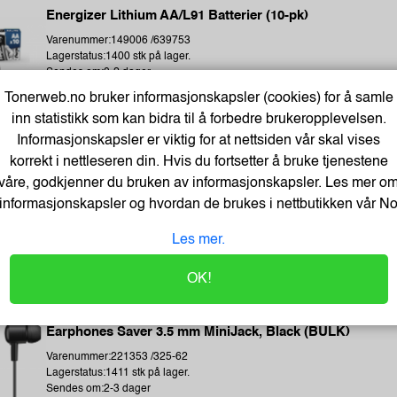
Energizer Lithium AA/L91 Batterier (10-pk)
Varenummer:149006 /639753
Lagerstatus:1400 stk på lager.
Sendes om:0-2 dager
Tonerweb.no bruker informasjonskapsler (cookies) for å samle
inn statistikk som kan bidra til å forbedre brukeropplevelsen.
Informasjonskapsler er viktig for at nettsiden vår skal vises
korrekt i nettleseren din. Hvis du fortsetter å bruke tjenestene
Kopipapir Nøytralt A4 80G (500 ark) - Bestselger!
våre, godkjenner du bruken av informasjonskapsler. Les mer o
informasjonskapsler og hvordan de brukes i nettbutikken vår
N
Varenummer:329900 /
Lagerstatus:60 stk på lager.
Les mer.
Sendes om:0-2 dager
OK!
Earphones Saver 3.5 mm MiniJack, Black (BULK)
Varenummer:221353 /325-62
Lagerstatus:1411 stk på lager.
Sendes om:2-3 dager