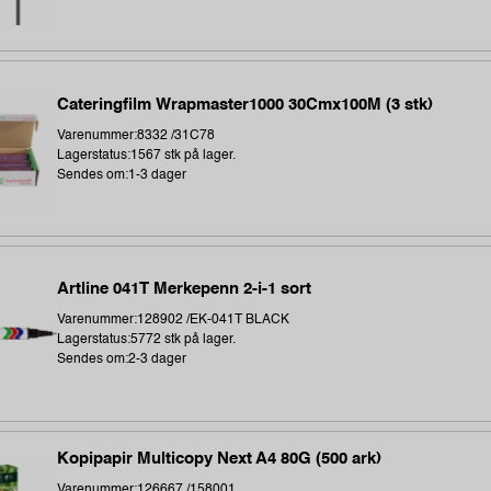
Cateringfilm Wrapmaster1000 30Cmx100M (3 stk)
Varenummer:8332 /31C78
Lagerstatus:1567 stk på lager.
Sendes om:1-3 dager
Artline 041T Merkepenn 2-i-1 sort
Varenummer:128902 /EK-041T BLACK
Lagerstatus:5772 stk på lager.
Sendes om:2-3 dager
Kopipapir Multicopy Next A4 80G (500 ark)
Varenummer:126667 /158001