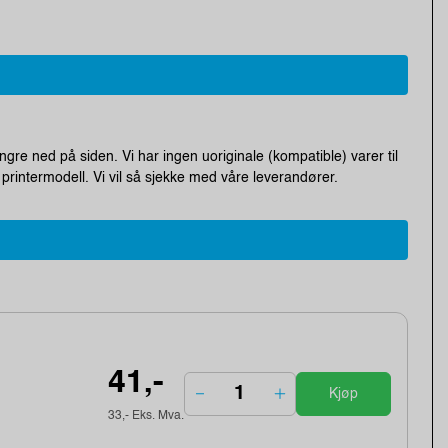
engre ned på siden. Vi har ingen uoriginale (kompatible) varer til
printermodell. Vi vil så sjekke med våre leverandører.
41,-
Kjøp
33,- Eks. Mva.