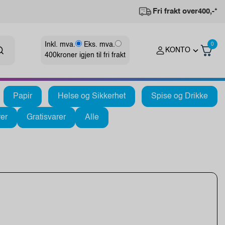
Fri frakt over
400,-*
Inkl. mva.
Eks. mva.
0
KONTO
400
kroner igjen til fri frakt
Papir
Helse og Sikkerhet
Spise og Drikke
er
Gratisvarer
Alle