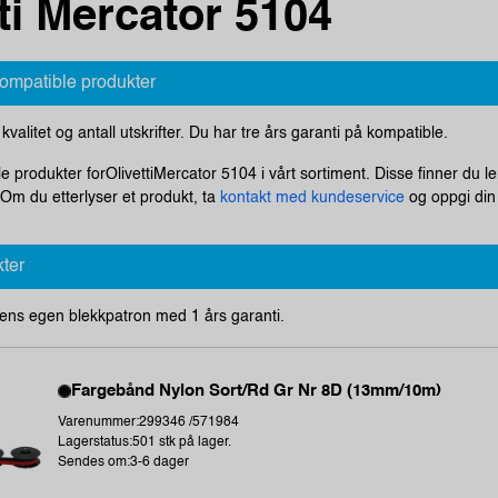
ti Mercator 5104
kompatible produkter
i kvalitet og antall utskrifter. Du har tre års garanti på kompatible.
le produkter forOlivettiMercator 5104 i vårt sortiment. Disse finner du l
m du etterlyser et produkt, ta
kontakt med kundeservice
og oppgi din 
kter
ens egen blekkpatron med 1 års garanti.
Fargebånd Nylon Sort/Rd Gr Nr 8D (13mm/10m)
Varenummer:299346 /571984
Lagerstatus:501 stk på lager.
Sendes om:3-6 dager