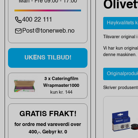
Man - Fre 09:00 - 17:00
Olivet
400 22 111
Høykvalitets 
Post@tonerweb.no
Tilsvarer original 
Vi har kun origina
denne maskinen. O
UKENS TILBUD!
Originalprodu
3 x Cateringfilm
Wrapmaster1000
Skriver produsent
kun kr. 144
GRATIS FRAKT!
for ordre med vareverdi over
400,-. Gebyr kr. 0