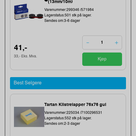
(13mm/10m)
Varenummer:299346 /571984
Lagerstatus:501 stk på lager.
Sendes om:3-6 dager
41,-
33,- Eks. Mva.
Kjøp
Best Selgere
Tartan Klistrelapper 76x76 gul
Varenummer:225034 /7100296531
Lagerstatus:552 stk på lager.
Sendes om:2-3 dager