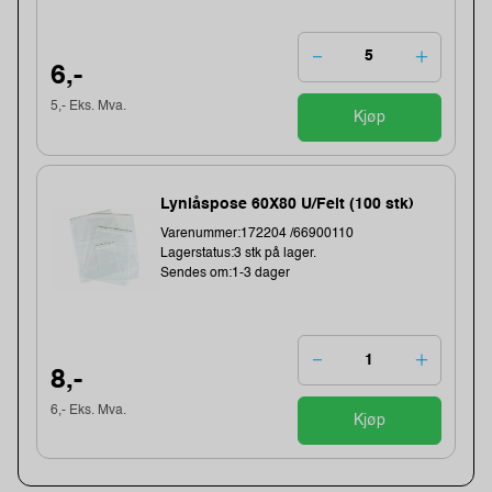
6,-
5,- Eks. Mva.
Kjøp
Lynlåspose 60X80 U/Felt (100 stk)
Varenummer:172204 /66900110
Lagerstatus:3 stk på lager.
Sendes om:1-3 dager
8,-
6,- Eks. Mva.
Kjøp