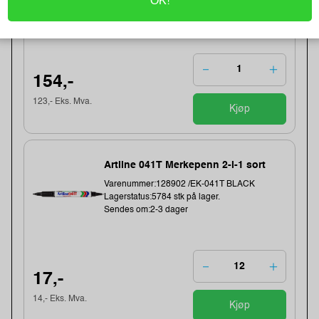
OK!
Lagerstatus:1629 stk på lager.
Sendes om:1-3 dager
154,-
123,- Eks. Mva.
Kjøp
Artline 041T Merkepenn 2-i-1 sort
Varenummer:128902 /EK-041T BLACK
Lagerstatus:5784 stk på lager.
Sendes om:2-3 dager
17,-
14,- Eks. Mva.
Kjøp