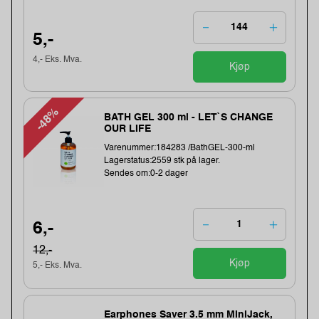
5,-
4,- Eks. Mva.
Kjøp
-48%
BATH GEL 300 ml - LET`S CHANGE
OUR LIFE
Varenummer:184283 /BathGEL-300-ml
Lagerstatus:2559 stk på lager.
Sendes om:0-2 dager
6,-
12,-
Kjøp
5,- Eks. Mva.
Earphones Saver 3.5 mm MiniJack,