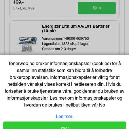
109,-
Kjøp
57,- Eks. Mva.
Energizer Lithium AA/L91 Batterier
(10-pk)
Varenummer:149006 /639753
Lagerstatus:1323 stk på lager.
Sendes om:2-3 dager
Tonerweb.no bruker informasjonskapsler (cookies) for å
samle inn statistikk som kan bidra til å forbedre
brukeropplevelsen. Informasjonskapsler er viktig for at
261,-
nettsiden vår skal vises korrekt i nettleseren din. Hvis du
209,- Eks. Mva.
fortsetter å bruke tjenestene våre, godkjenner du bruken av
Kjøp
informasjonskapsler. Les mer om informasjonskapsler og
hvordan de brukes i nettbutikken vår
No
Cateringfilm Wrapmaster1000
Les mer.
30Cmx100M (3 stk)
Varenummer:8332 /31C78