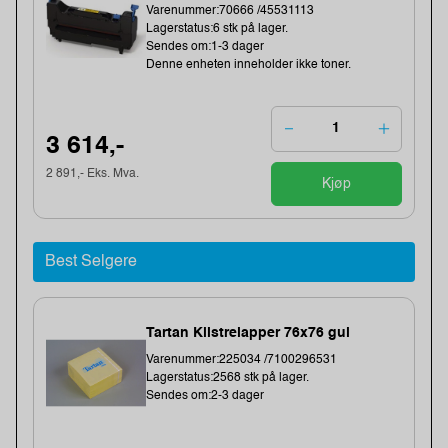
Varenummer:70666 /45531113
Lagerstatus:6 stk på lager.
Sendes om:1-3 dager
Denne enheten inneholder ikke toner.
3 614,-
2 891,- Eks. Mva.
Kjøp
Best Selgere
Tartan Klistrelapper 76x76 gul
Varenummer:225034 /7100296531
Lagerstatus:2568 stk på lager.
Sendes om:2-3 dager