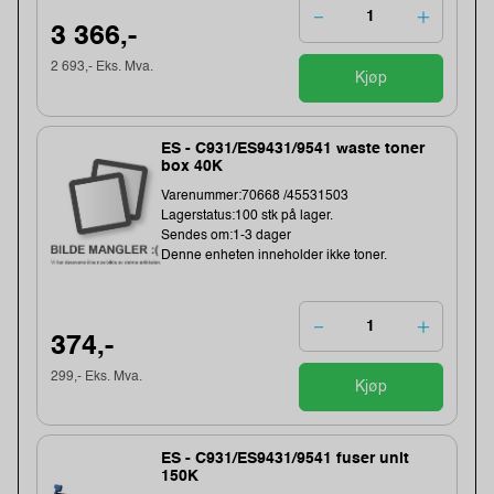
3 366,-
2 693,- Eks. Mva.
Kjøp
ES - C931/ES9431/9541 waste toner
box 40K
Varenummer:70668 /45531503
Lagerstatus:100 stk på lager.
Sendes om:1-3 dager
Denne enheten inneholder ikke toner.
374,-
299,- Eks. Mva.
Kjøp
ES - C931/ES9431/9541 fuser unit
150K