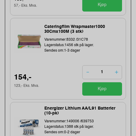
Kjøp
57,- Eks. Mva.
Cateringfilm Wrapmaster1000
30Cmx100M (3 stk)
Varenummer:8332 /31C78
Lagerstatus:1456 stk på lager.
Sendes om:1-3 dager
154,-
123,- Eks. Mva.
Kjøp
Energizer Lithium AA/L91 Batterier
(10-pk)
Varenummer:149006 /639753
Lagerstatus:1388 stk på lager.
Sendes om:0-2 dager