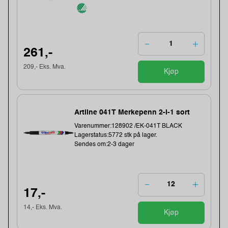
261,-
209,- Eks. Mva.
Kjøp
Artline 041T Merkepenn 2-i-1 sort
Varenummer:128902 /EK-041T BLACK
Lagerstatus:5772 stk på lager.
Sendes om:2-3 dager
17,-
14,- Eks. Mva.
Kjøp