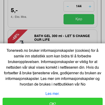
5,-
4,- Eks. Mva.
Kjøp
-48%
BATH GEL 300 ml - LET`S CHANGE
OUR LIFE
Varenummer:184283 /BathGEL-300-ml
Tonerweb.no bruker informasjonskapsler (cookies) for å
Lagerstatus:2550 stk på lager.
Sendes om:0-2 dager
samle inn statistikk som kan bidra til å forbedre
brukeropplevelsen. Informasjonskapsler er viktig for at
nettsiden vår skal vises korrekt i nettleseren din. Hvis du
6,-
fortsetter å bruke tjenestene våre, godkjenner du bruken av
informasjonskapsler. Les mer om informasjonskapsler og
12,-
Kjøp
hvordan de brukes i nettbutikken vår
No
5,- Eks. Mva.
Les mer.
Earphones Saver 3.5 mm MiniJack,
OK!
Black (BULK)