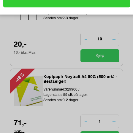
Varenummer:221353 /325-62
Lagerstatus:1411 stk på lager.
Sendes om:2-3 dager
20,-
16,- Eks. Mva.
Kjøp
-48%
Kopipapir Nøytralt A4 80G (500 ark) -
Bestselger!
Varenummer:329900 /
Lagerstatus:59 stk på lager.
Sendes om:0-2 dager
71,-
109,-