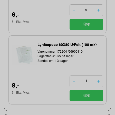
6,-
5,- Eks. Mva.
Kjøp
Lynlåspose 60X80 U/Felt (100 stk)
Varenummer:172204 /66900110
Lagerstatus:3 stk på lager.
Sendes om:1-3 dager
8,-
6,- Eks. Mva.
Kjøp