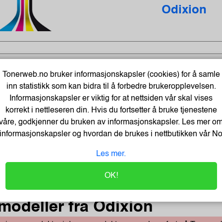
Odixion
Tonerweb.no bruker informasjonskapsler (cookies) for å samle
inn statistikk som kan bidra til å forbedre brukeropplevelsen.
Informasjonskapsler er viktig for at nettsiden vår skal vises
Velg din skriverm
korrekt i nettleseren din. Hvis du fortsetter å bruke tjenestene
våre, godkjenner du bruken av informasjonskapsler. Les mer o
informasjonskapsler og hvordan de brukes i nettbutikken vår
N
Les mer.
Send navnet på din skriver til
post@tonerweb.no
, få
OK!
modeller fra Odixion