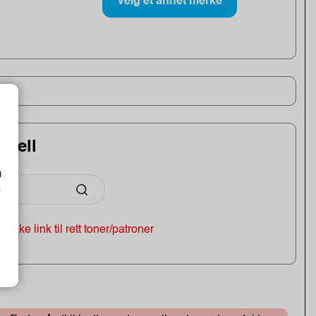
Velg et annet merke
odell
m
o
 tilbake link til rett toner/patroner