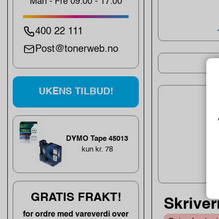
Man - Fre 09:00 - 17:00
400 22 111
Post@tonerweb.no
UKENS TILBUD!
DYMO Tape 45013
kun kr. 78
GRATIS FRAKT!
Skriver
for ordre med vareverdi over