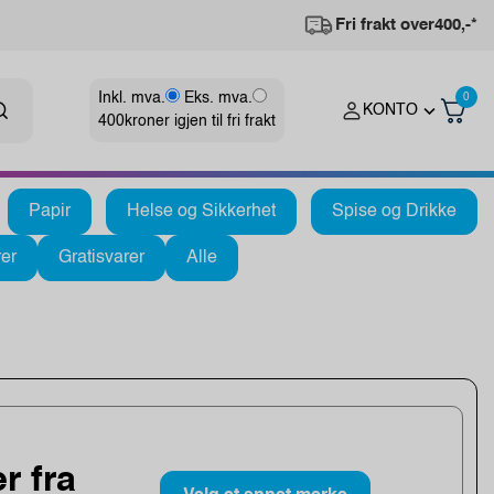
Fri frakt over
400,-*
Inkl. mva.
Eks. mva.
0
KONTO
400
kroner igjen til fri frakt
Papir
Helse og Sikkerhet
Spise og Drikke
er
Gratisvarer
Alle
r fra