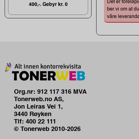
Det er foreløp
400,-. Gebyr kr. 0
ber vi om at d
våre leverandø
Org.nr: 912 117 316 MVA
Tonerweb.no AS,
Jon Leiras Vei 1,
3440 Røyken
Tlf:
400 22 111
© Tonerweb 2010-2026