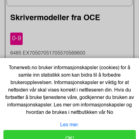
Skrivermodeller fra OCE
0-9
6485 EX
7050
7051
7055
7056
9600
Tonerweb.no bruker informasjonskapsler (cookies) for å
M
samle inn statistikk som kan bidra til å forbedre
brukeropplevelsen. Informasjonskapsler er viktig for at
MP 1060
MP 1075
nettsiden vår skal vises korrekt i nettleseren din. Hvis du
fortsetter å bruke tjenestene våre, godkjenner du bruken av
informasjonskapsler. Les mer om informasjonskapsler og
T
hvordan de brukes i nettbutikken vår
No
TDS 300
TDS 320
TDS 400
TDS 450
TDS 600
Les mer.
OK!