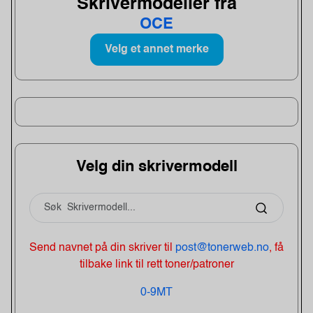
Skrivermodeller fra
OCE
Velg et annet merke
Velg din skrivermodell
Send navnet på din skriver til
post@tonerweb.no
, få
tilbake link til rett toner/patroner
0-9
M
T