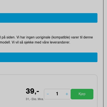
 på siden. Vi har ingen uoriginale (kompatible) varer til denne
modell. Vi vil så sjekke med våre leverandører.
39,-
Kjøp
31,- Eks. Mva.