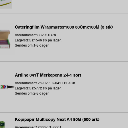
Cateringfilm Wrapmaster1000 30Cmx100M (3 stk)
Varenummer:8332 /31C78
Lagerstatus:1546 stk på lager.
Sendes om:1-3 dager
Artline 041T Merkepenn 2-i-1 sort
Varenummer:128902 /EK-041T BLACK
Lagerstatus:5772 stk på lager.
Sendes om:2-3 dager
Kopipapir Multicopy Next A4 80G (500 ark)
Varenummer:126667 /158001