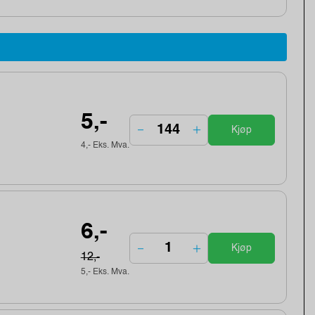
5,-
Kjøp
4,- Eks. Mva.
6,-
Kjøp
12,-
5,- Eks. Mva.