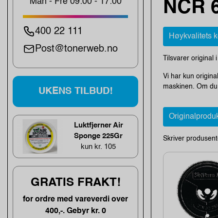
Man - Fre 09:00 - 17:00
NCR 6
400 22 111
Høykvalitets 
Post@tonerweb.no
Tilsvarer original 
Vi har kun origina
maskinen. Om du e
UKENS TILBUD!
Originalprodu
Luktfjerner Air
Sponge 225Gr
Skriver produsent
kun kr. 105
GRATIS FRAKT!
for ordre med vareverdi over
400,-. Gebyr kr. 0