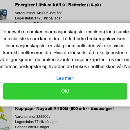
Energizer Lithium AA/L91 Batterier (10-pk)
Varenummer:149006 /639753
Lagerstatus:1423 stk på lager.
Sendes om:0-2 dager
Tonerweb.no bruker informasjonskapsler (cookies) for å samle
inn statistikk som kan bidra til å forbedre brukeropplevelsen.
Informasjonskapsler er viktig for at nettsiden vår skal vises
korrekt i nettleseren din. Hvis du fortsetter å bruke tjenestene
Earphones Saver 3.5 mm MiniJack, Black (BULK)
våre, godkjenner du bruken av informasjonskapsler. Les mer o
informasjonskapsler og hvordan de brukes i nettbutikken vår
N
Varenummer:221353 /325-62
Lagerstatus:1411 stk på lager.
Les mer.
Sendes om:2-3 dager
OK!
Kopipapir Nøytralt A4 80G (500 ark) - Bestselger!
Varenummer:329900 /
Lagerstatus:77 stk på lager.
Sendes om:0-2 dager