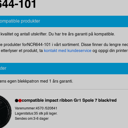
44-101
kompatible produkter
i kvalitet og antall utskrifter. Du har tre års garanti på kompatible.
le produkter forNCR644-101 i vårt sortiment. Disse finner du lengre ned
tterlyser et produkt, ta
kontakt med kundeservice
og oppgi din printer
kter
ens egen blekkpatron med 1 års garanti.
compatible impact ribbon Gr1 Spole 7 black/red
Varenummer:4570 /520841
Lagerstatus:35 stk på lager.
Sendes om:3-6 dager