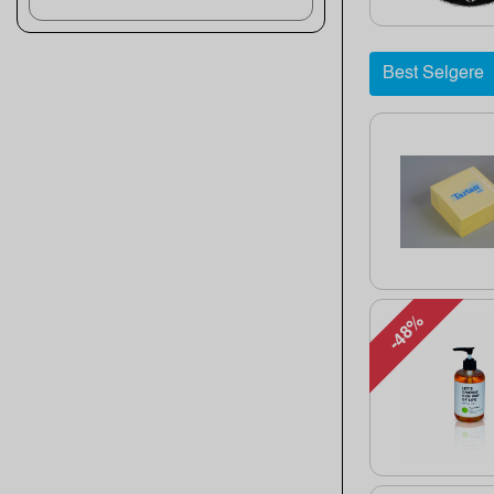
Best Selgere
-48%