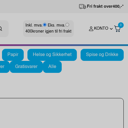
Fri frakt over
400,-*
Inkl. mva.
Eks. mva.
0
KONTO
400
kroner igjen til fri frakt
Papir
Helse og Sikkerhet
Spise og Drikke
er
Gratisvarer
Alle