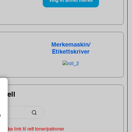
Velg et annet merke
Merkemaskin/
Etikettskriver
odell
m
o
 tilbake link til rett toner/patroner