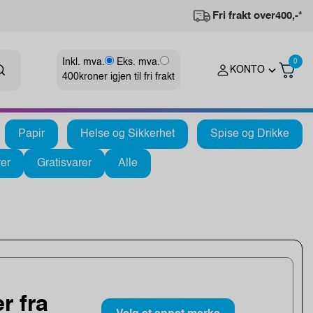
Fri frakt over
400,-*
Inkl. mva.
Eks. mva.
0
KONTO
400
kroner igjen til fri frakt
Papir
Helse og Sikkerhet
Spise og Drikke
er
Gratisvarer
Alle
r fra