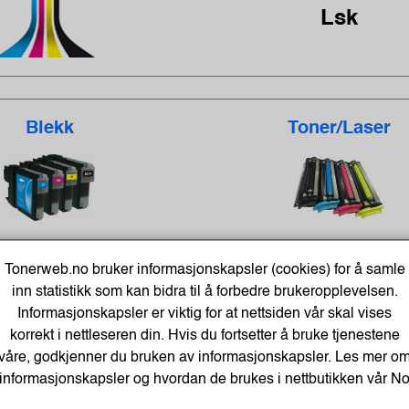
Lsk
Blekk
Toner/Laser
Tonerweb.no bruker informasjonskapsler (cookies) for å samle
Velg din skriverm
inn statistikk som kan bidra til å forbedre brukeropplevelsen.
Informasjonskapsler er viktig for at nettsiden vår skal vises
korrekt i nettleseren din. Hvis du fortsetter å bruke tjenestene
våre, godkjenner du bruken av informasjonskapsler. Les mer o
informasjonskapsler og hvordan de brukes i nettbutikken vår
N
Send navnet på din skriver til
post@tonerweb.no
, få