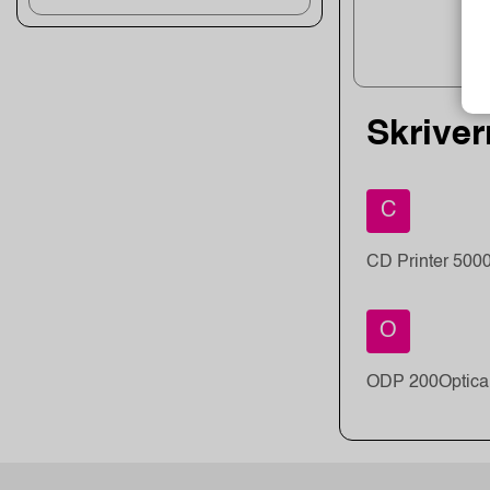
Skriver
C
CD Printer 500
O
ODP 200
Optica