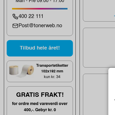
Man - Fre 09:00 - 17:00
400 22 111
Post@tonerweb.no
Tilbud hele året!
Transportetiketter
102x192 mm
kun kr. 34
GRATIS FRAKT!
for ordre med vareverdi over
400,-. Gebyr kr. 0