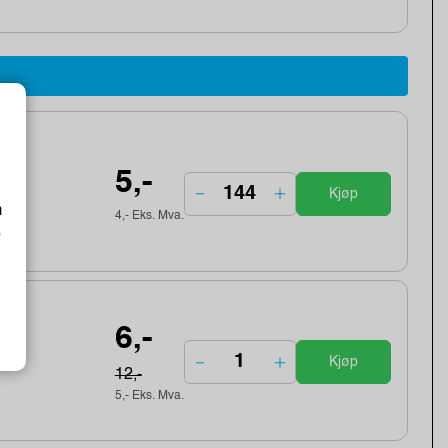
5,-
Kjøp
m
4,- Eks. Mva.
o
6,-
Kjøp
12,-
5,- Eks. Mva.