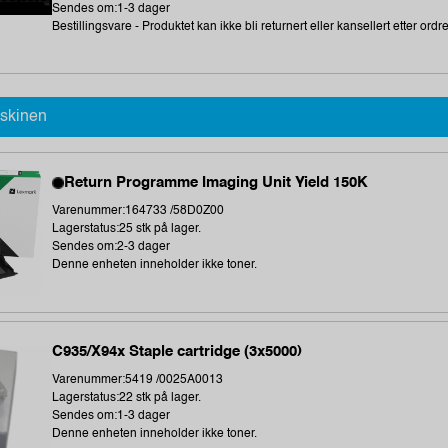
Sendes om:1-3 dager
Bestillingsvare - Produktet kan ikke bli returnert eller kansellert etter ordr
askinen
Return Programme Imaging Unit Yield 150K
Varenummer:164733 /58D0Z00
Lagerstatus:25 stk på lager.
Sendes om:2-3 dager
Denne enheten inneholder ikke toner.
C935/X94x Staple cartridge (3x5000)
Varenummer:5419 /0025A0013
Lagerstatus:22 stk på lager.
Sendes om:1-3 dager
Denne enheten inneholder ikke toner.