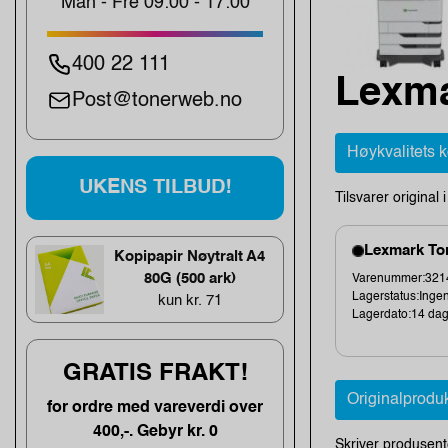
Man - Fre 09:00 - 17:00
400 22 111
Lexma
Post@tonerweb.no
Høykvalitets 
UKENS TILBUD!
Tilsvarer original 
Lexmark Ton
Kopipapir Nøytralt A4
80G (500 ark)
Varenummer:3214
Lagerstatus:Ingen
kun kr. 71
Lagerdato:14 da
GRATIS FRAKT!
Originalprodu
for ordre med vareverdi over
400,-. Gebyr kr. 0
Skriver produsent