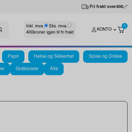
Fri frakt over
400,-*
Inkl. mva.
Eks. mva.
0
KONTO
400
kroner igjen til fri frakt
Papir
Helse og Sikkerhet
Spise og Drikke
er
Gratisvarer
Alle