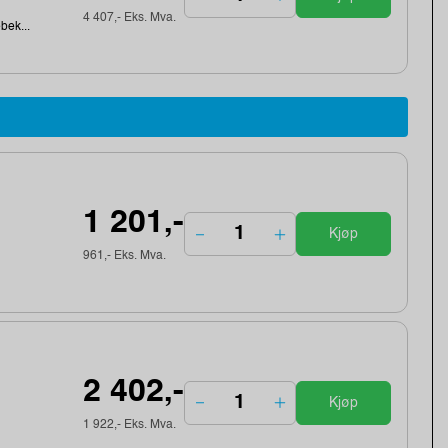
4 407,- Eks. Mva.
ebek...
1 201,-
Kjøp
961,- Eks. Mva.
2 402,-
Kjøp
1 922,- Eks. Mva.