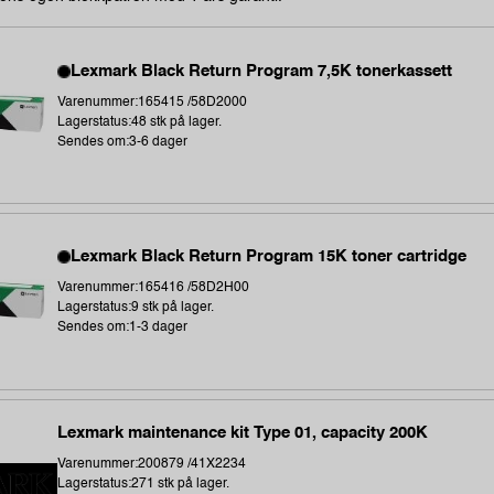
Lexmark Black Return Program 7,5K tonerkassett
Varenummer:165415 /58D2000
Lagerstatus:48 stk på lager.
Sendes om:3-6 dager
Lexmark Black Return Program 15K toner cartridge
Varenummer:165416 /58D2H00
Lagerstatus:9 stk på lager.
Sendes om:1-3 dager
Lexmark maintenance kit Type 01, capacity 200K
Varenummer:200879 /41X2234
Lagerstatus:271 stk på lager.