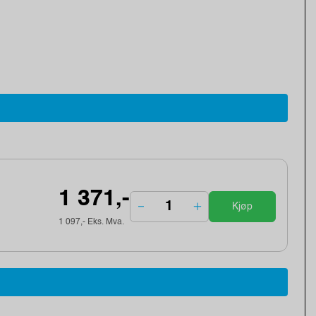
1 371,-
Kjøp
1 097,- Eks. Mva.