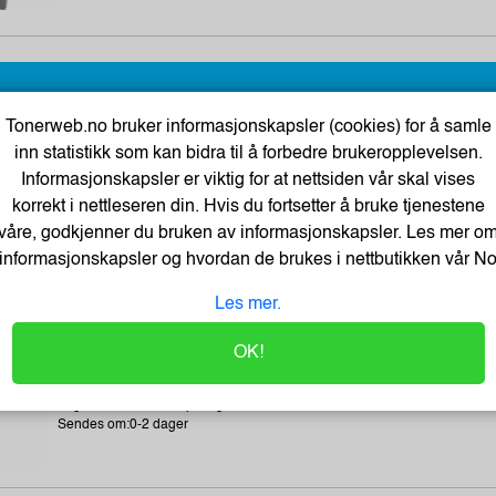
Tonerweb.no bruker informasjonskapsler (cookies) for å samle
inn statistikk som kan bidra til å forbedre brukeropplevelsen.
Tartan Klistrelapper 76x76 gul
Informasjonskapsler er viktig for at nettsiden vår skal vises
Varenummer:225034 /7100296531
korrekt i nettleseren din. Hvis du fortsetter å bruke tjenestene
Lagerstatus:2568 stk på lager.
våre, godkjenner du bruken av informasjonskapsler. Les mer o
Sendes om:2-3 dager
informasjonskapsler og hvordan de brukes i nettbutikken vår
N
Les mer.
OK!
BATH GEL 300 ml - LET`S CHANGE OUR LIFE
Varenummer:184283 /BathGEL-300-ml
Lagerstatus:2550 stk på lager.
Sendes om:0-2 dager