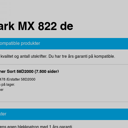
rk MX 822 de
kompatible produkter
i kvalitet og antall utskrifter. Du har tre års garanti på kompatible.
er Sort 58D2000 (7.500 sider)
78 /Erstatter 58D2000
 på lager.
ger
kter
ens egen blekkpatron med 1 års garanti.