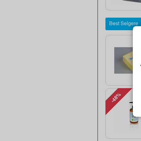
Best Selgere
-48%