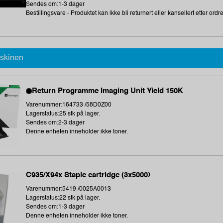
Sendes om:1-3 dager
Bestillingsvare - Produktet kan ikke bli returnert eller kansellert etter ordr
askinen
Return Programme Imaging Unit Yield 150K
Varenummer:164733 /58D0Z00
Lagerstatus:25 stk på lager.
Sendes om:2-3 dager
Denne enheten inneholder ikke toner.
C935/X94x Staple cartridge (3x5000)
Varenummer:5419 /0025A0013
Lagerstatus:22 stk på lager.
Sendes om:1-3 dager
Denne enheten inneholder ikke toner.