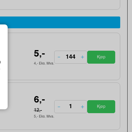
5,-
Kjøp
m
4,- Eks. Mva.
o
6,-
Kjøp
12,-
5,- Eks. Mva.