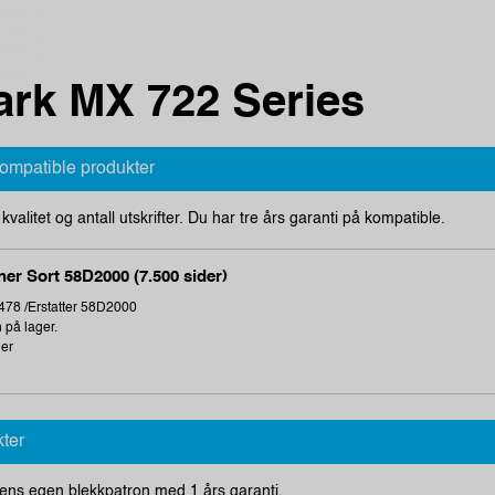
rk MX 722 Series
kompatible produkter
i kvalitet og antall utskrifter. Du har tre års garanti på kompatible.
er Sort 58D2000 (7.500 sider)
78 /Erstatter 58D2000
 på lager.
ger
kter
ens egen blekkpatron med 1 års garanti.