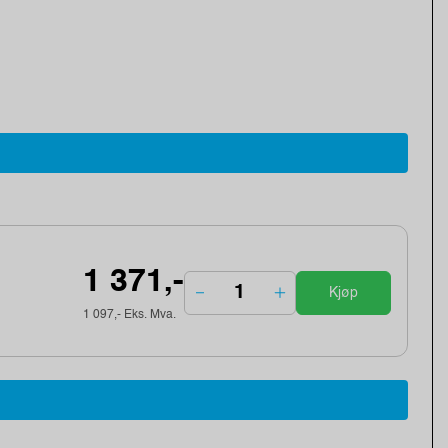
1 371,-
Kjøp
1 097,- Eks. Mva.