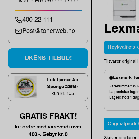
Man - Fre 09:00 - 17:00
400 22 111
Lexma
Post@tonerweb.no
Høykvalitets 
UKENS TILBUD!
Tilsvarer original 
Lexmark Ton
Luktfjerner Air
Sponge 225Gr
Varenummer:3214
Lagerstatus:Ingen
kun kr. 105
Lagerdato:14 da
GRATIS FRAKT!
Originalprodu
for ordre med vareverdi over
400,-. Gebyr kr. 0
Skriver produsent