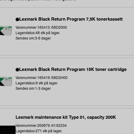
Lexmark Black Return Program 7,5K tonerkassett
Varenummer:165415 /58D2000
Lagerstatus:48 stk på lager.
Sendes om:3-6 dager
Lexmark Black Return Program 15K toner cartridge
Varenummer:165416 /58D2H00
Lagerstatus:9 stk på lager.
Sendes om:1-3 dager
Lexmark maintenance kit Type 01, capacity 200K
Varenummer:200879 /41X2234
Lagerstatus:271 stk på lager.