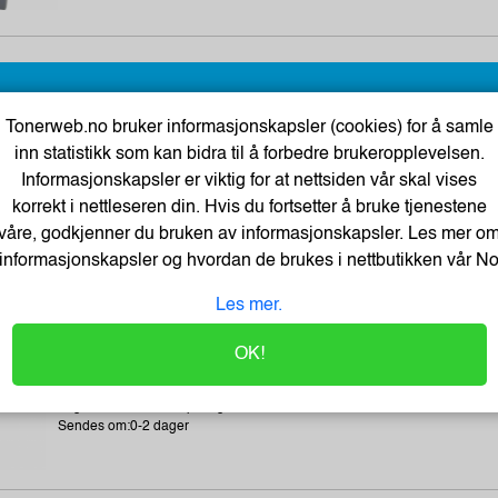
Tonerweb.no bruker informasjonskapsler (cookies) for å samle
inn statistikk som kan bidra til å forbedre brukeropplevelsen.
Tartan Klistrelapper 76x76 gul
Informasjonskapsler er viktig for at nettsiden vår skal vises
Varenummer:225034 /7100296531
korrekt i nettleseren din. Hvis du fortsetter å bruke tjenestene
Lagerstatus:2568 stk på lager.
våre, godkjenner du bruken av informasjonskapsler. Les mer o
Sendes om:2-3 dager
informasjonskapsler og hvordan de brukes i nettbutikken vår
N
Les mer.
OK!
BATH GEL 300 ml - LET`S CHANGE OUR LIFE
Varenummer:184283 /BathGEL-300-ml
Lagerstatus:2550 stk på lager.
Sendes om:0-2 dager