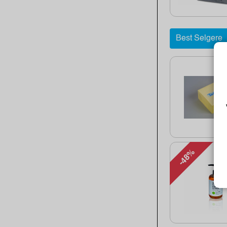
Best Selgere
-48%