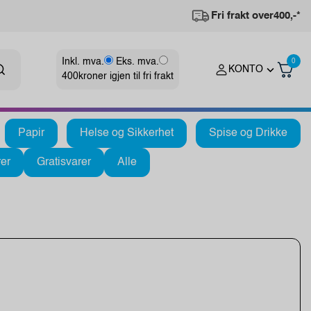
Fri frakt over
400,-*
Inkl. mva.
Eks. mva.
0
KONTO
400
kroner igjen til fri frakt
Papir
Helse og Sikkerhet
Spise og Drikke
er
Gratisvarer
Alle