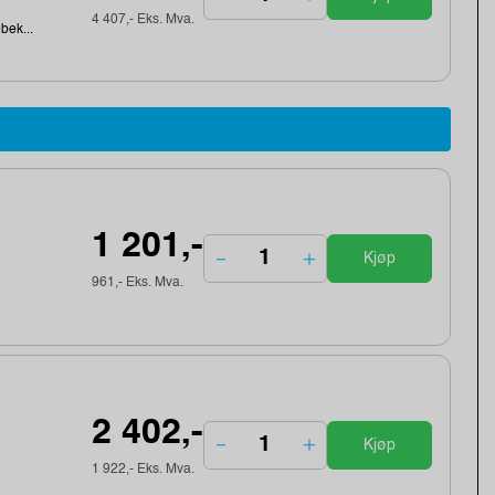
4 407,- Eks. Mva.
ebek...
1 201,-
Kjøp
961,- Eks. Mva.
2 402,-
Kjøp
1 922,- Eks. Mva.