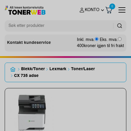
0
KONTO
Inkl. mva.
Eks. mva.
Kontakt kundeservice
400
kroner igjen til fri frakt
Blekk/Toner
Lexmark
Toner/Laser
CX 735 adse