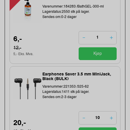
Varenummer:184283 /BathGEL-300-ml
Lagerstatus:2550 stk på lager.
Sendes om:0-2 dager
6,-
12,-
Kjøp
5,- Eks. Mva.
Earphones Saver 3.5 mm MiniJack,
Black (BULK)
Varenummer:221353 /325-62
Lagerstatus:1411 stk på lager.
Sendes om:2-3 dager
20,-