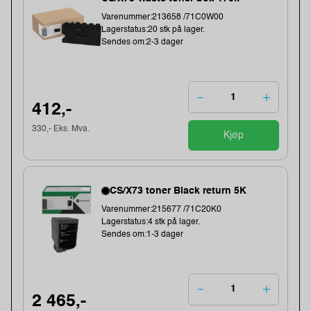
Varenummer:213658 /71C0W00
Lagerstatus:20 stk på lager.
Sendes om:2-3 dager
412,-
330,- Eks. Mva.
Kjøp
CS/X73 toner Black return 5K
Varenummer:215677 /71C20K0
Lagerstatus:4 stk på lager.
Sendes om:1-3 dager
2 465,-