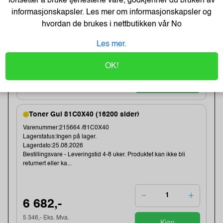
fortsetter å bruke tjenestene våre, godkjenner du bruken av
Lagerdato:25.08.2026
informasjonskapsler. Les mer om informasjonskapsler og
Bestillingsvare - Leveringstid 4-8 uker. Produktet kan ikke bli
returnert eller ka...
hvordan de brukes i nettbutikken vår
No
Les mer.
6 682,-
OK!
5 346,- Eks. Mva.
Kjøp
Toner Gul 81C0X40 (16200 sider)
Varenummer:215664 /81C0X40
Lagerstatus:Ingen på lager.
Lagerdato:25.08.2026
Bestillingsvare - Leveringstid 4-8 uker. Produktet kan ikke bli
returnert eller ka...
6 682,-
5 346,- Eks. Mva.
Kjøp