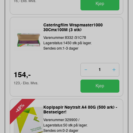
16,- Eks. Mva.
Kjøp
Cateringfilm Wrapmaster1000
30Cmx100M (3 stk)
Varenummer:8332 /31C78
Lagerstatus:1450 stk på lager.
Sendes om:1-3 dager
154,-
123,- Eks. Mva.
Kjøp
-48%
Kopipapir Nøytralt A4 80G (500 ark) -
Bestselger!
Varenummer:329900 /
Lagerstatus:50 stk på lager.
Sendes om:0-2 dager