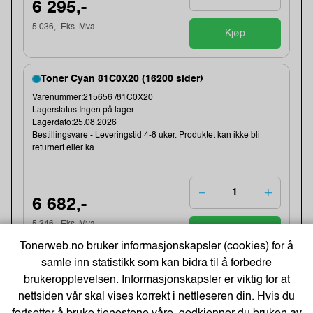
6 295,-
5 036,- Eks. Mva.
Kjøp
Toner Cyan 81C0X20 (16200 sider)
Varenummer:215656 /81C0X20
Lagerstatus:Ingen på lager.
Lagerdato:25.08.2026
Bestillingsvare - Leveringstid 4-8 uker. Produktet kan ikke bli
returnert eller ka...
6 682,-
5 346,- Eks. Mva.
Kjøp
Tonerweb.no bruker informasjonskapsler (cookies) for å
samle inn statistikk som kan bidra til å forbedre
Toner Magenta 81C0X30 (16200 sider)
brukeropplevelsen. Informasjonskapsler er viktig for at
Varenummer:215672 /81C0X30
nettsiden vår skal vises korrekt i nettleseren din. Hvis du
Lagerstatus:Ingen på lager.