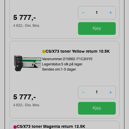
5 777,-
4 622,- Eks. Mva.
Kjøp
CS/X73 toner Yellow return 10.5K
Varenummer:215662 /71C2HY0
Lagerstatus:5 stk på lager.
Sendes om:1-3 dager
5 777,-
4 622,- Eks. Mva.
Kjøp
CS/X73 toner Magenta return 12.5K