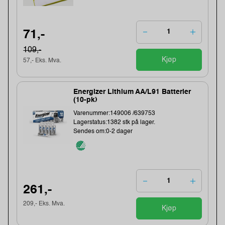
71,-
109,-
Kjøp
57,- Eks. Mva.
Energizer Lithium AA/L91 Batterier
(10-pk)
Varenummer:149006 /639753
Lagerstatus:1382 stk på lager.
Sendes om:0-2 dager
261,-
209,- Eks. Mva.
Kjøp