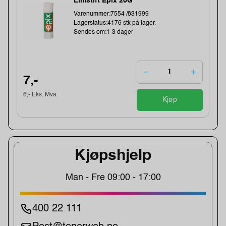
Limstift Epix 20G
Varenummer:7554 /831999
Lagerstatus:4176 stk på lager.
Sendes om:1-3 dager
7,-
6,- Eks. Mva.
Kjøp
Kjøpshjelp
Man - Fre 09:00 - 17:00
400 22 111