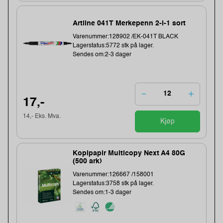
Artline 041T Merkepenn 2-i-1 sort
Varenummer:128902 /EK-041T BLACK
Lagerstatus:5772 stk på lager.
Sendes om:2-3 dager
17,-
14,- Eks. Mva.
Kjøp
Kopipapir Multicopy Next A4 80G
(500 ark)
Varenummer:126667 /158001
Lagerstatus:3758 stk på lager.
Sendes om:1-3 dager