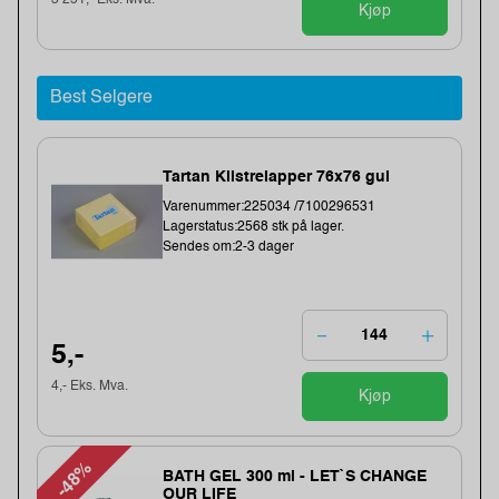
3 251,- Eks. Mva.
Kjøp
Best Selgere
Tartan Klistrelapper 76x76 gul
Varenummer:225034 /7100296531
Lagerstatus:2568 stk på lager.
Sendes om:2-3 dager
5,-
4,- Eks. Mva.
Kjøp
-48%
BATH GEL 300 ml - LET`S CHANGE
OUR LIFE