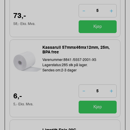
73,-
58,- Eks. Mva.
Kjøp
Kassarull 57mmx46mx12mm, 25m,
BPA free
Varenummer:8841 /5557-2001-X5
Lagerstatus:285 stk på lager.
Sendes om:2-3 dager
6,-
5,- Eks. Mva.
Kjøp