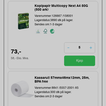
Kopipapir Multicopy Next A4 80G
(500 ark)
Varenummer:126667 /158001
Lagerstatus:3890 stk på lager.
Sendes om:1-3 dager
73,-
58,- Eks. Mva.
Kjøp
Kassarull 57mmx46mx12mm, 25m,
BPA free
Varenummer:8841 /5557-2001-X5
Lagerstatus:300 stk på lager.
Sendes om:2-3 dager