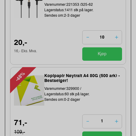
Varenummer:221353 /325-62
Lagerstatus:1411 stk på lager.
Sendes om:2-3 dager
20,-
16,- Eks. Mva.
Kjøp
-48%
Kopipapir Nøytralt A4 80G (500 ark) -
Bestselger!
Varenummer:329900 /
Lagerstatus:60 stk på lager.
Sendes om:0-2 dager
71,-
109,-