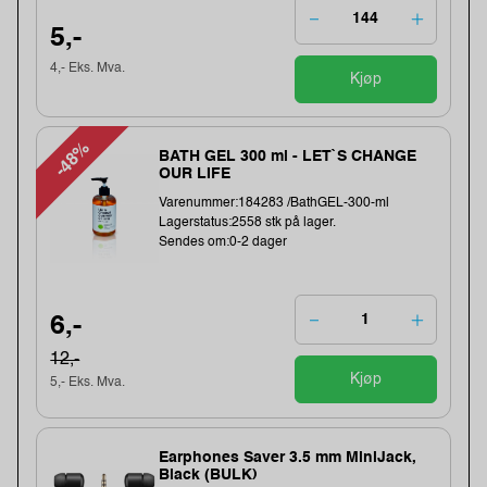
5,-
4,- Eks. Mva.
Kjøp
-48%
BATH GEL 300 ml - LET`S CHANGE
OUR LIFE
Varenummer:184283 /BathGEL-300-ml
Lagerstatus:2558 stk på lager.
Sendes om:0-2 dager
6,-
12,-
Kjøp
5,- Eks. Mva.
Earphones Saver 3.5 mm MiniJack,
Black (BULK)