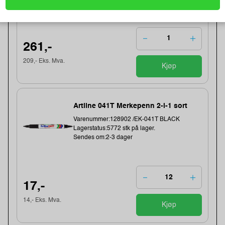
261,-
209,- Eks. Mva.
Kjøp
Artline 041T Merkepenn 2-i-1 sort
Varenummer:128902 /EK-041T BLACK
Lagerstatus:5772 stk på lager.
Sendes om:2-3 dager
17,-
14,- Eks. Mva.
Kjøp