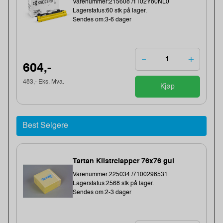
Varenummer:215608 /1T02Y80NL0
Lagerstatus:60 stk på lager.
Sendes om:3-6 dager
604,-
483,- Eks. Mva.
Kjøp
Best Selgere
Tartan Klistrelapper 76x76 gul
Varenummer:225034 /7100296531
Lagerstatus:2568 stk på lager.
Sendes om:2-3 dager