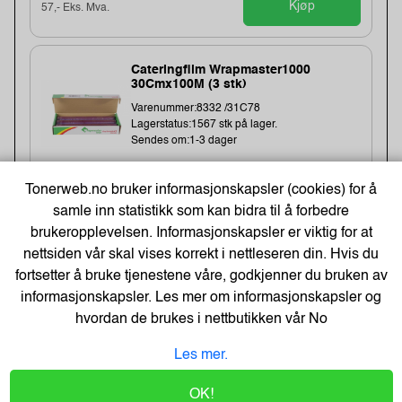
Kjøp
57,- Eks. Mva.
Cateringfilm Wrapmaster1000
30Cmx100M (3 stk)
Varenummer:8332 /31C78
Lagerstatus:1567 stk på lager.
Sendes om:1-3 dager
Tonerweb.no bruker informasjonskapsler (cookies) for å
samle inn statistikk som kan bidra til å forbedre
154,-
brukeropplevelsen. Informasjonskapsler er viktig for at
123,- Eks. Mva.
nettsiden vår skal vises korrekt i nettleseren din. Hvis du
Kjøp
fortsetter å bruke tjenestene våre, godkjenner du bruken av
informasjonskapsler. Les mer om informasjonskapsler og
Energizer Lithium AA/L91 Batterier
hvordan de brukes i nettbutikken vår
No
(10-pk)
Varenummer:149006 /639753
Les mer.
Lagerstatus:1400 stk på lager.
Sendes om:0-2 dager
OK!