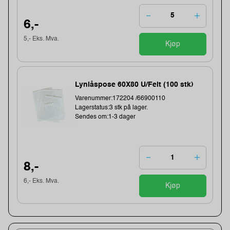
6,-
5,- Eks. Mva.
Kjøp
Lynlåspose 60X80 U/Felt (100 stk)
Varenummer:172204 /66900110
Lagerstatus:3 stk på lager.
Sendes om:1-3 dager
8,-
6,- Eks. Mva.
Kjøp