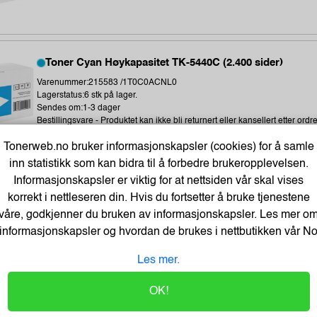
Toner Cyan Høykapasitet TK-5440C (2.400 sider)
Varenummer:215583 /1T0C0ACNL0
Lagerstatus:6 stk på lager.
Sendes om:1-3 dager
Bestillingsvare - Produktet kan ikke bli returnert eller kansellert etter ordr
Tonerweb.no bruker informasjonskapsler (cookies) for å samle
inn statistikk som kan bidra til å forbedre brukeropplevelsen.
Informasjonskapsler er viktig for at nettsiden vår skal vises
korrekt i nettleseren din. Hvis du fortsetter å bruke tjenestene
våre, godkjenner du bruken av informasjonskapsler. Les mer o
informasjonskapsler og hvordan de brukes i nettbutikken vår
N
Tartan Klistrelapper 76x76 gul
Varenummer:225034 /7100296531
Les mer.
Lagerstatus:2568 stk på lager.
Sendes om:2-3 dager
OK!