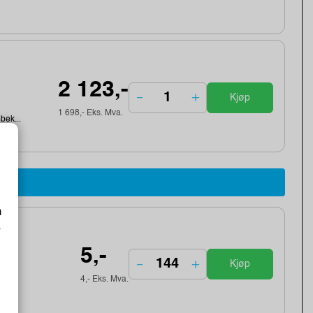
2 123,-
Kjøp
1 698,- Eks. Mva.
ebek...
m
o
5,-
Kjøp
4,- Eks. Mva.