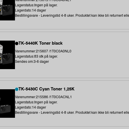
Varenummer:215613 /1T0C0A0NL1
Lagerstatus:Ingen på lager.
Lagerdato:14 dager
Bestillingsvare - Leveringstid 4-8 uker. Produktet kan ikke bli returnert elle
TK-5440K Toner black
Varenummer:215607 /1T0C0A0NL0
Lagerstatus:83 stk på lager.
Sendes om:3-6 dager
TK-5430C Cyan Toner 1,25K
Varenummer:215586 /1T0C0ACNL1
Lagerstatus:Ingen på lager.
Lagerdato:14 dager
Bestillingsvare - Leveringstid 4-8 uker. Produktet kan ikke bli returnert elle