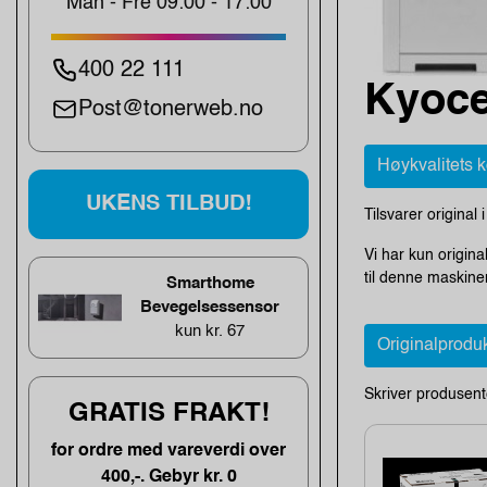
Man - Fre 09:00 - 17:00
400 22 111
Kyoce
Post@tonerweb.no
Høykvalitets 
UKENS TILBUD!
Tilsvarer original 
Vi har kun origin
til denne maskine
Smarthome
Bevegelsessensor
kun kr. 67
Originalprodu
Skriver produsent
GRATIS FRAKT!
for ordre med vareverdi over
400,-. Gebyr kr. 0