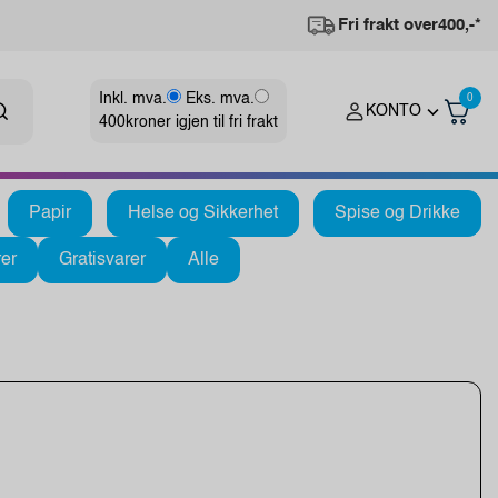
Fri frakt over
400,-*
Inkl. mva.
Eks. mva.
0
KONTO
400
kroner igjen til fri frakt
Papir
Helse og Sikkerhet
Spise og Drikke
er
Gratisvarer
Alle