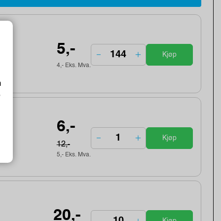
5,-
Kjøp
4,- Eks. Mva.
m
o
6,-
Kjøp
12,-
5,- Eks. Mva.
20,-