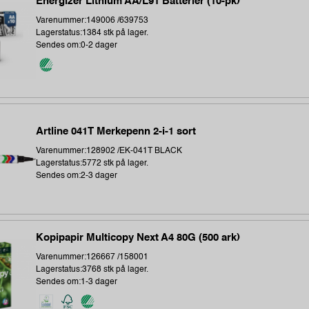
Energizer Lithium AA/L91 Batterier (10-pk)
Varenummer:149006 /639753
Lagerstatus:1384 stk på lager.
Sendes om:0-2 dager
Artline 041T Merkepenn 2-i-1 sort
Varenummer:128902 /EK-041T BLACK
Lagerstatus:5772 stk på lager.
Sendes om:2-3 dager
Kopipapir Multicopy Next A4 80G (500 ark)
Varenummer:126667 /158001
Lagerstatus:3768 stk på lager.
Sendes om:1-3 dager