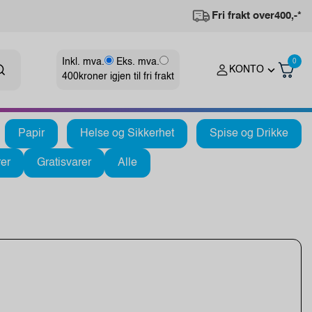
Fri frakt over
400,-*
Inkl. mva.
Eks. mva.
0
KONTO
400
kroner igjen til fri frakt
Papir
Helse og Sikkerhet
Spise og Drikke
er
Gratisvarer
Alle