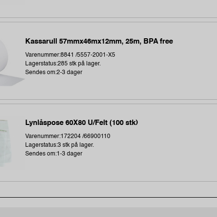
Kassarull 57mmx46mx12mm, 25m, BPA free
Varenummer:8841 /5557-2001-X5
Lagerstatus:285 stk på lager.
Sendes om:2-3 dager
Lynlåspose 60X80 U/Felt (100 stk)
Varenummer:172204 /66900110
Lagerstatus:3 stk på lager.
Sendes om:1-3 dager