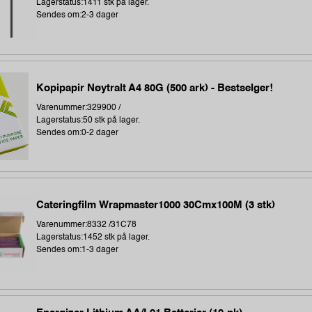
Lagerstatus:1411 stk på lager.
Sendes om:2-3 dager
Kopipapir Nøytralt A4 80G (500 ark) - Bestselger!
Varenummer:329900 /
Lagerstatus:50 stk på lager.
Sendes om:0-2 dager
Cateringfilm Wrapmaster1000 30Cmx100M (3 stk)
Varenummer:8332 /31C78
Lagerstatus:1452 stk på lager.
Sendes om:1-3 dager