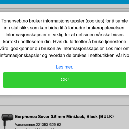
Tartan Klistrelapper 76x76 gul
Tonerweb.no bruker informasjonskapsler (cookies) for å samle
inn statistikk som kan bidra til å forbedre brukeropplevelsen.
Varenummer:225034 /7100296531
Lagerstatus:2568 stk på lager.
Informasjonskapsler er viktig for at nettsiden vår skal vises
Sendes om:2-3 dager
korrekt i nettleseren din. Hvis du fortsetter å bruke tjenestene
våre, godkjenner du bruken av informasjonskapsler. Les mer o
informasjonskapsler og hvordan de brukes i nettbutikken vår
N
Les mer.
BATH GEL 300 ml - LET`S CHANGE OUR LIFE
Varenummer:184283 /BathGEL-300-ml
OK!
Lagerstatus:2550 stk på lager.
Sendes om:0-2 dager
Earphones Saver 3.5 mm MiniJack, Black (BULK)
Varenummer:221353 /325-62