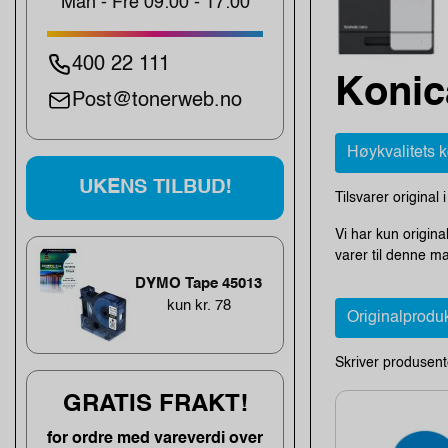
Man - Fre 09:00 - 17:00
400 22 111
Konic
Post@tonerweb.no
Høykvalitets 
UKENS TILBUD!
Tilsvarer original 
Vi har kun origina
varer til denne m
DYMO Tape 45013
kun kr. 78
Originalprodu
Skriver produsent
GRATIS FRAKT!
for ordre med vareverdi over