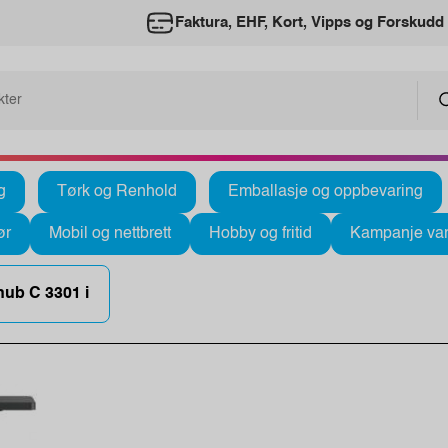
Faktura, EHF, Kort, Vipps og Forskudd
g
Tørk og Renhold
Emballasje og oppbevaring
ør
Mobil og nettbrett
Hobby og fritid
Kampanje var
hub C 3301 i