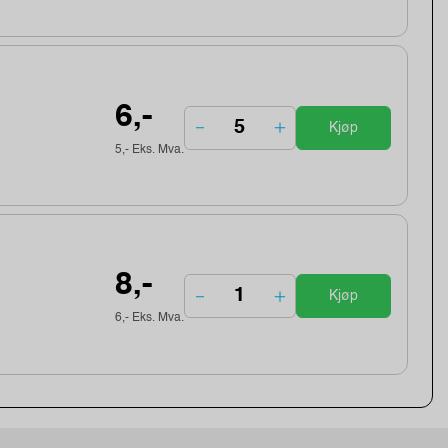
6,-
Kjøp
5,- Eks. Mva.
8,-
Kjøp
6,- Eks. Mva.