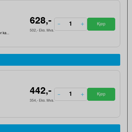
628,-
Kjøp
502,- Eks. Mva.
r ka...
442,-
Kjøp
354,- Eks. Mva.