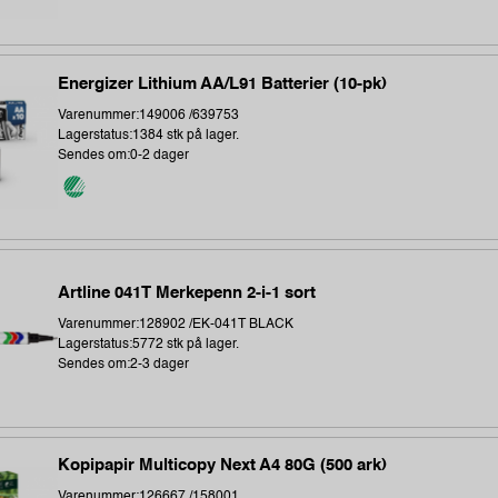
Energizer Lithium AA/L91 Batterier (10-pk)
Varenummer:149006 /639753
Lagerstatus:1384 stk på lager.
Sendes om:0-2 dager
Artline 041T Merkepenn 2-i-1 sort
Varenummer:128902 /EK-041T BLACK
Lagerstatus:5772 stk på lager.
Sendes om:2-3 dager
Kopipapir Multicopy Next A4 80G (500 ark)
Varenummer:126667 /158001