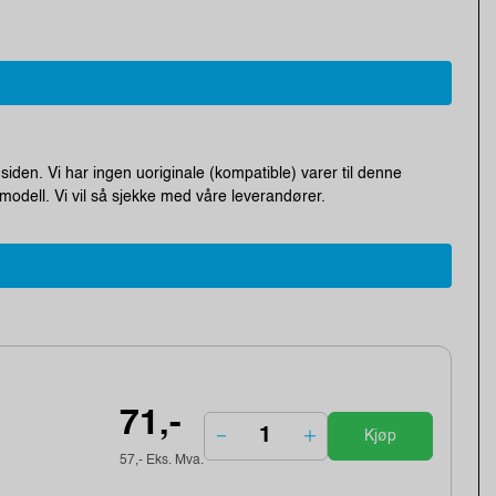
siden. Vi har ingen uoriginale (kompatible) varer til denne
modell. Vi vil så sjekke med våre leverandører.
71,-
Kjøp
57,- Eks. Mva.