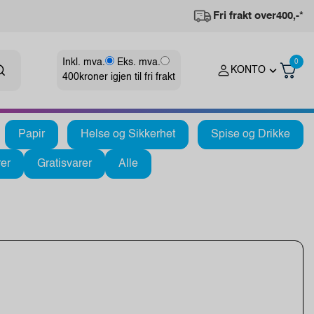
Fri frakt over
400,-*
Inkl. mva.
Eks. mva.
0
KONTO
400
kroner igjen til fri frakt
Papir
Helse og Sikkerhet
Spise og Drikke
er
Gratisvarer
Alle