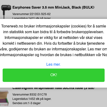
Earphones Saver 3.5 mm MiniJack, Black (BULK)
Varenummer:221353 /325-62
Lagerstatus:1411 stk på lager.
Sendes om:2-3 dager
Tonerweb.no bruker informasjonskapsler (cookies) for å samle
inn statistikk som kan bidra til å forbedre brukeropplevelsen.
Informasjonskapsler er viktig for at nettsiden vår skal vises
korrekt i nettleseren din. Hvis du fortsetter å bruke tjenestene
Kopipapir Nøytralt A4 80G (500 ark) - Bestselger!
våre, godkjenner du bruken av informasjonskapsler. Les mer o
Varenummer:329900 /
informasjonskapsler og hvordan de brukes i nettbutikken vår
N
Lagerstatus:50 stk på lager.
Sendes om:0-2 dager
Les mer.
OK!
Cateringfilm Wrapmaster1000 30Cmx100M (3 stk)
Varenummer:8332 /31C78
Lagerstatus:1452 stk på lager.
Sendes om:1-3 dager