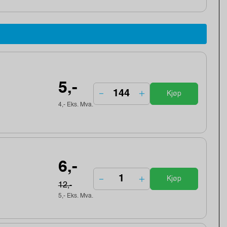
5,-
Kjøp
4,- Eks. Mva.
6,-
Kjøp
12,-
5,- Eks. Mva.