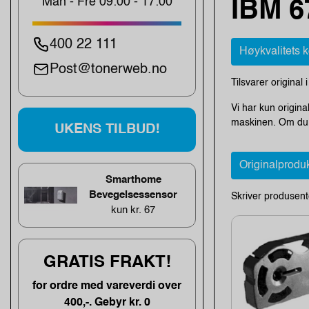
Man - Fre 09:00 - 17:00
IBM 6
400 22 111
Høykvalitets 
Post@tonerweb.no
Tilsvarer original 
Vi har kun origina
maskinen. Om du e
UKENS TILBUD!
Originalprodu
Smarthome
Bevegelsessensor
Skriver produsent
kun kr. 67
GRATIS FRAKT!
for ordre med vareverdi over
400,-. Gebyr kr. 0