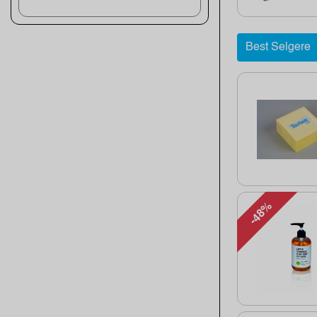
Best Selgere
-48%