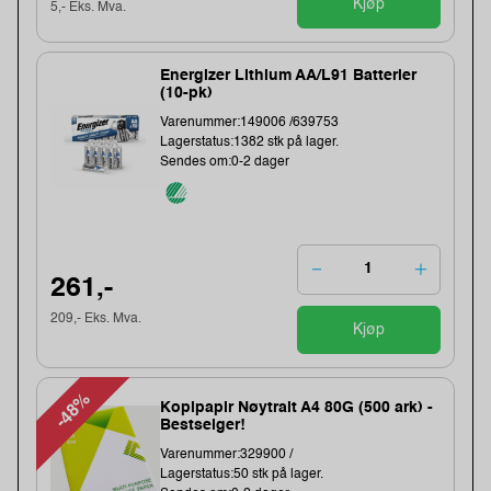
Kjøp
5,- Eks. Mva.
Energizer Lithium AA/L91 Batterier
(10-pk)
Varenummer:149006 /639753
Lagerstatus:1382 stk på lager.
Sendes om:0-2 dager
261,-
209,- Eks. Mva.
Kjøp
-48%
Kopipapir Nøytralt A4 80G (500 ark) -
Bestselger!
Varenummer:329900 /
Lagerstatus:50 stk på lager.