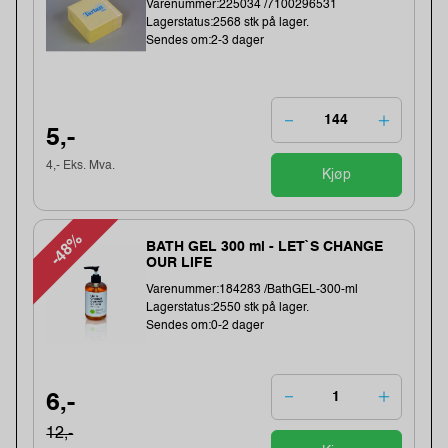
Varenummer:225034 /7100296531
Lagerstatus:2568 stk på lager.
Sendes om:2-3 dager
5,-
4,- Eks. Mva.
Kjøp
-48%
BATH GEL 300 ml - LET`S CHANGE
OUR LIFE
Varenummer:184283 /BathGEL-300-ml
Lagerstatus:2550 stk på lager.
Sendes om:0-2 dager
6,-
12,-