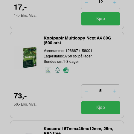
17,-
14,- Eks. Mva.
Kjøp
Kopipapir Multicopy Next A4 80G
(500 ark)
Varenummer:126667 /158001
Lagerstatus:3758 stk på lager.
Sendes om:1-3 dager
73,-
58,- Eks. Mva.
Kjøp
Kassarull 57mmx46mx12mm, 25m,
BPA free