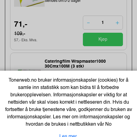
Sendes om:0-2 dager
71,-
109,-
Kjøp
57,- Eks. Mva.
Cateringfilm Wrapmaster1000
30Cmx100M (3 stk)
Varenummer:8332 /31C78
Tonerweb.no bruker informasjonskapsler (cookies) for å
Lagerstatus:1450 stk på lager.
Sendes om:1-3 dager
samle inn statistikk som kan bidra til å forbedre
brukeropplevelsen. Informasjonskapsler er viktig for at
nettsiden vår skal vises korrekt i nettleseren din. Hvis du
fortsetter å bruke tjenestene våre, godkjenner du bruken av
154,-
informasjonskapsler. Les mer om informasjonskapsler og
123,- Eks. Mva.
Kjøp
hvordan de brukes i nettbutikken vår
No
Les mer.