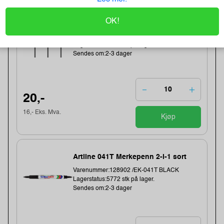
Earphones Saver 3.5 mm MiniJack,
OK!
Black (BULK)
Varenummer:221353 /325-62
Lagerstatus:1411 stk på lager.
Sendes om:2-3 dager
20,-
16,- Eks. Mva.
Kjøp
Artline 041T Merkepenn 2-i-1 sort
Varenummer:128902 /EK-041T BLACK
Lagerstatus:5772 stk på lager.
Sendes om:2-3 dager