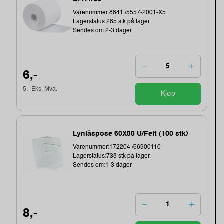
Varenummer:8841 /5557-2001-X5
Lagerstatus:285 stk på lager.
Sendes om:2-3 dager
6,-
5,- Eks. Mva.
Kjøp
Lynlåspose 60X80 U/Felt (100 stk)
Varenummer:172204 /66900110
Lagerstatus:738 stk på lager.
Sendes om:1-3 dager
8,-