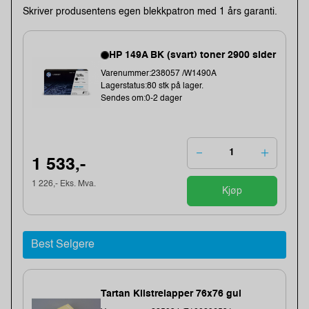
Skriver produsentens egen blekkpatron med 1 års garanti.
HP 149A BK (svart) toner 2900 sider
Varenummer:238057 /W1490A
Lagerstatus:80 stk på lager.
Sendes om:0-2 dager
1 533,-
1 226,- Eks. Mva.
Kjøp
Best Selgere
Tartan Klistrelapper 76x76 gul