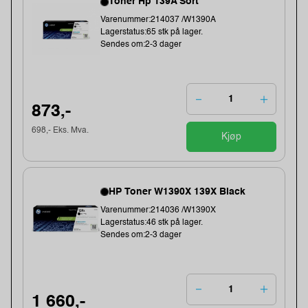
Toner Hp 139A Sort
Varenummer:214037 /W1390A
Lagerstatus:65 stk på lager.
Sendes om:2-3 dager
873,-
698,- Eks. Mva.
Kjøp
HP Toner W1390X 139X Black
Varenummer:214036 /W1390X
Lagerstatus:46 stk på lager.
Sendes om:2-3 dager
1 660,-