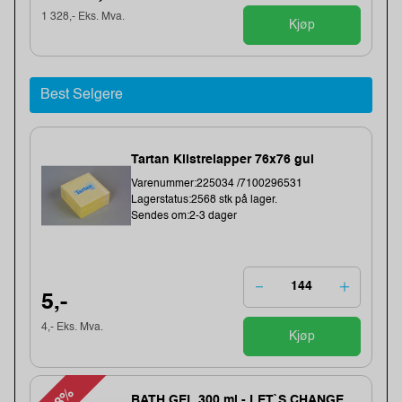
1 328,- Eks. Mva.
Kjøp
Best Selgere
Tartan Klistrelapper 76x76 gul
Varenummer:225034 /7100296531
Lagerstatus:2568 stk på lager.
Sendes om:2-3 dager
5,-
4,- Eks. Mva.
Kjøp
BATH GEL 300 ml - LET`S CHANGE