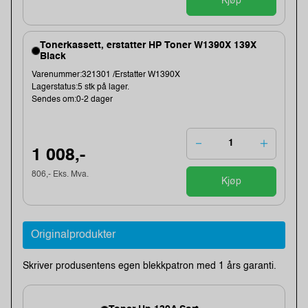
Kjøp
Tonerkassett, erstatter HP Toner W1390X 139X
Black
Varenummer:321301 /Erstatter W1390X
Lagerstatus:5 stk på lager.
Sendes om:0-2 dager
1 008,-
806,- Eks. Mva.
Kjøp
Originalprodukter
Skriver produsentens egen blekkpatron med 1 års garanti.