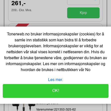
261,-
209,- Eks. Mva.
Kjøp
-48%
Kopipapir Nøytralt A4 80G (500 ark) -
Tonerweb.no bruker informasjonskapsler (cookies) for å
Bestselger!
samle inn statistikk som kan bidra til å forbedre
Varenummer:329900 /
Lagerstatus:60 stk på lager.
brukeropplevelsen. Informasjonskapsler er viktig for at
Sendes om:0-2 dager
nettsiden vår skal vises korrekt i nettleseren din. Hvis du
fortsetter å bruke tjenestene våre, godkjenner du bruken av
informasjonskapsler. Les mer om informasjonskapsler og
71,-
hvordan de brukes i nettbutikken vår
No
109,-
Les mer.
Kjøp
57,- Eks. Mva.
OK!
Earphones Saver 3.5 mm MiniJack,
Black (BULK)
Varenummer:221353 /325-62