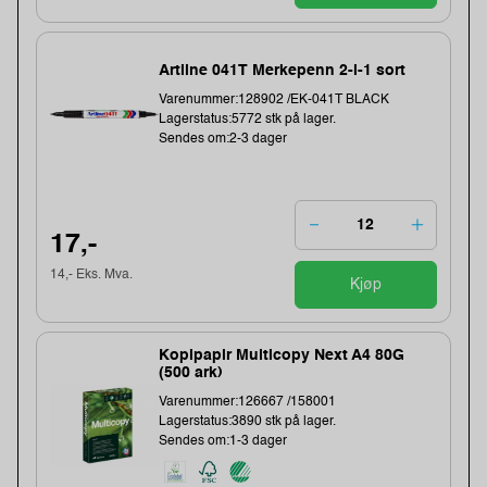
Artline 041T Merkepenn 2-i-1 sort
Varenummer:128902 /EK-041T BLACK
Lagerstatus:5772 stk på lager.
Sendes om:2-3 dager
17,-
14,- Eks. Mva.
Kjøp
Kopipapir Multicopy Next A4 80G
(500 ark)
Varenummer:126667 /158001
Lagerstatus:3890 stk på lager.
Sendes om:1-3 dager