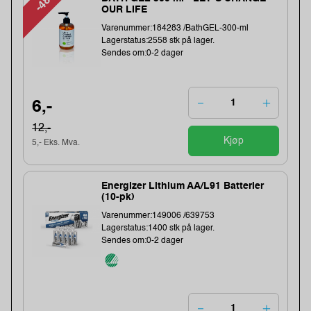
-48%
OUR LIFE
Varenummer:184283 /BathGEL-300-ml
Lagerstatus:2558 stk på lager.
Sendes om:0-2 dager
6,-
12,-
Kjøp
5,- Eks. Mva.
Energizer Lithium AA/L91 Batterier
(10-pk)
Varenummer:149006 /639753
Lagerstatus:1400 stk på lager.
Sendes om:0-2 dager