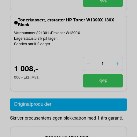
Kjøp
Tonerkassett, erstatter HP Toner W1390X 139X
Black
Varenummer:321301 /Erstatter W1390X
Lagerstatus:5 stk på lager.
Sendes om:0-2 dager
1 008,-
806,- Eks. Mva.
Kjøp
Originalprodukter
Skriver produsentens egen blekkpatron med 1 års garanti.