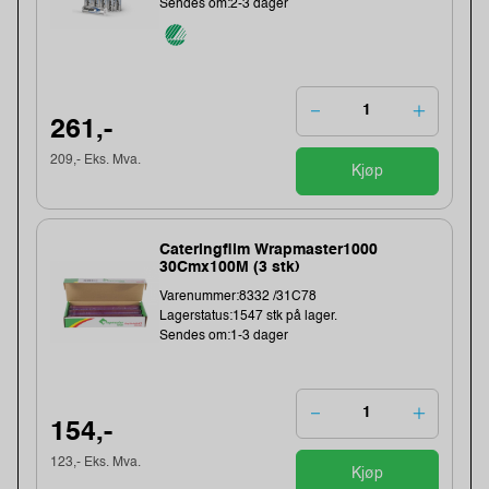
Sendes om:2-3 dager
261,-
209,- Eks. Mva.
Kjøp
Cateringfilm Wrapmaster1000
30Cmx100M (3 stk)
Varenummer:8332 /31C78
Lagerstatus:1547 stk på lager.
Sendes om:1-3 dager
154,-
123,- Eks. Mva.
Kjøp