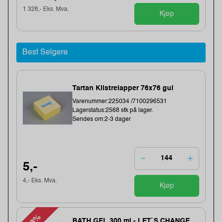
1 328,- Eks. Mva.
Kjøp
Best Selgere
Tartan Klistrelapper 76x76 gul
Varenummer:225034 /7100296531
Lagerstatus:2568 stk på lager.
Sendes om:2-3 dager
5,-
4,- Eks. Mva.
Kjøp
BATH GEL 300 ml - LET`S CHANGE