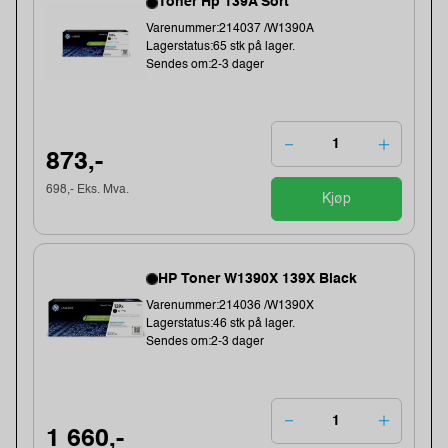
Toner Hp 139A Sort
Varenummer:214037 /W1390A
Lagerstatus:65 stk på lager.
Sendes om:2-3 dager
873,-
698,- Eks. Mva.
Kjøp
HP Toner W1390X 139X Black
Varenummer:214036 /W1390X
Lagerstatus:46 stk på lager.
Sendes om:2-3 dager
1 660,-