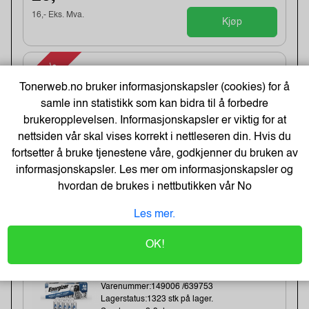
16,- Eks. Mva.
Kjøp
-48%
Kopipapir Nøytralt A4 80G (500 ark) -
Bestselger!
Tonerweb.no bruker informasjonskapsler (cookies) for å
Varenummer:329900 /
samle inn statistikk som kan bidra til å forbedre
Lagerstatus:77 stk på lager.
brukeropplevelsen. Informasjonskapsler er viktig for at
Sendes om:0-2 dager
nettsiden vår skal vises korrekt i nettleseren din. Hvis du
fortsetter å bruke tjenestene våre, godkjenner du bruken av
informasjonskapsler. Les mer om informasjonskapsler og
71,-
hvordan de brukes i nettbutikken vår
No
109,-
Kjøp
Les mer.
57,- Eks. Mva.
OK!
Energizer Lithium AA/L91 Batterier
(10-pk)
Varenummer:149006 /639753
Lagerstatus:1323 stk på lager.