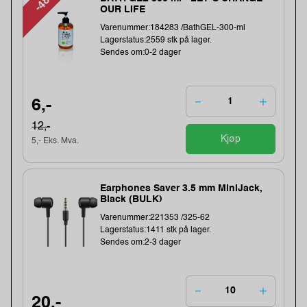
-48%
OUR LIFE
Varenummer:184283 /BathGEL-300-ml
Lagerstatus:2559 stk på lager.
Sendes om:0-2 dager
6,-
12,-
Kjøp
5,- Eks. Mva.
Earphones Saver 3.5 mm MiniJack,
Black (BULK)
Varenummer:221353 /325-62
Lagerstatus:1411 stk på lager.
Sendes om:2-3 dager
20,-