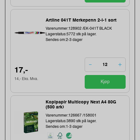
Artline 041T Merkepenn 2-i-1 sort
Varenummer:128902 /EK-041T BLACK
Lagerstatus:5772 stk på lager.
Sendes om:2-3 dager
17,-
14,- Eks. Mva.
Kjøp
Kopipapir Multicopy Next A4 80G
(500 ark)
Varenummer:126667 /158001
Lagerstatus:3890 stk på lager.
Sendes om:1-3 dager