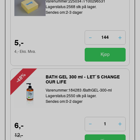
Varenummer:225034 /7100296531
Lagerstatus:2568 stk på lager.
Sendes om:2-3 dager
5,-
4,- Eks. Mva.
Kjøp
-48%
BATH GEL 300 ml - LET`S CHANGE
OUR LIFE
Varenummer:184283 /BathGEL-300-ml
Lagerstatus:2550 stk på lager.
Sendes om:0-2 dager
6,-
12,-