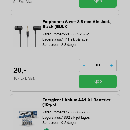
Kjøp
5,- Eks. Mva.
Earphones Saver 3.5 mm MiniJack,
Black (BULK)
Varenummer:221353 /325-62
Lagerstatus:1411 stk på lager.
Sendes om:2-3 dager
20,-
16,- Eks. Mva.
Kjøp
Energizer Lithium AA/L91 Batterier
(10-pk)
Varenummer:149006 /639753
Lagerstatus:1382 stk på lager.
Sendes om:0-2 dager