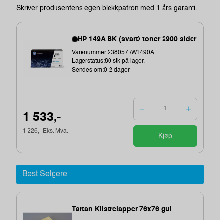
Skriver produsentens egen blekkpatron med 1 års garanti.
HP 149A BK (svart) toner 2900 sider
Varenummer:238057 /W1490A
Lagerstatus:80 stk på lager.
Sendes om:0-2 dager
1 533,-
1 226,- Eks. Mva.
Kjøp
Best Selgere
Tartan Klistrelapper 76x76 gul