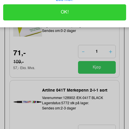
-48%
Kopipapir Nøytralt A4 80G (500 ark) -
OK!
Bestselger!
Varenummer:329900 /
Lagerstatus:50 stk på lager.
Sendes om:0-2 dager
71,-
109,-
Kjøp
57,- Eks. Mva.
Artline 041T Merkepenn 2-i-1 sort
Varenummer:128902 /EK-041T BLACK
Lagerstatus:5772 stk på lager.
Sendes om:2-3 dager