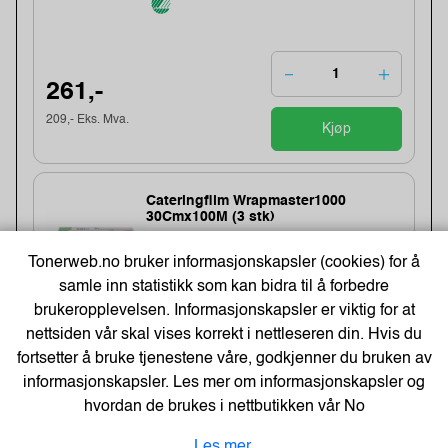
261,-
209,- Eks. Mva.
Kjøp
Cateringfilm Wrapmaster1000
30Cmx100M (3 stk)
Varenummer:8332 /31C78
Tonerweb.no bruker informasjonskapsler (cookies) for å
Lagerstatus:1450 stk på lager.
Sendes om:1-3 dager
samle inn statistikk som kan bidra til å forbedre
brukeropplevelsen. Informasjonskapsler er viktig for at
nettsiden vår skal vises korrekt i nettleseren din. Hvis du
fortsetter å bruke tjenestene våre, godkjenner du bruken av
154,-
informasjonskapsler. Les mer om informasjonskapsler og
123,- Eks. Mva.
Kjøp
hvordan de brukes i nettbutikken vår
No
Les mer.