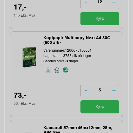
17,-
14,- Eks. Mva.
Kjøp
Kopipapir Multicopy Next A4 80G
(500 ark)
Varenummer:126667 /158001
Lagerstatus:3758 stk på lager.
Sendes om:1-3 dager
73,-
58,- Eks. Mva.
Kjøp
Kassarull 57mmx46mx12mm, 25m,
BPA free