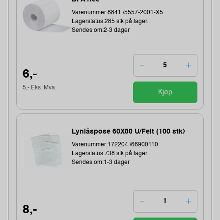
Varenummer:8841 /5557-2001-X5
Lagerstatus:285 stk på lager.
Sendes om:2-3 dager
6,-
5,- Eks. Mva.
Kjøp
Lynlåspose 60X80 U/Felt (100 stk)
Varenummer:172204 /66900110
Lagerstatus:738 stk på lager.
Sendes om:1-3 dager
8,-