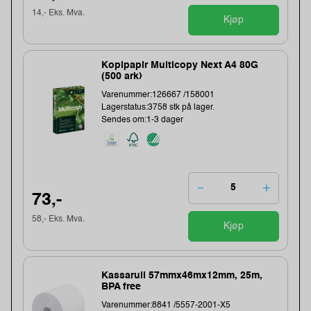
14,- Eks. Mva.
Kjøp
Kopipapir Multicopy Next A4 80G
(500 ark)
Varenummer:126667 /158001
Lagerstatus:3758 stk på lager.
Sendes om:1-3 dager
73,-
58,- Eks. Mva.
Kjøp
Kassarull 57mmx46mx12mm, 25m,
BPA free
Varenummer:8841 /5557-2001-X5