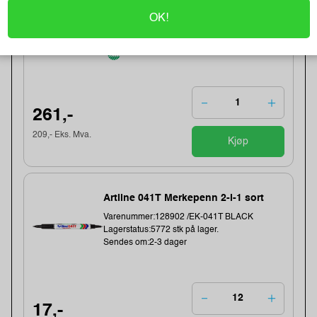
Varenummer:149006 /639753
OK!
Lagerstatus:1382 stk på lager.
Sendes om:0-2 dager
261,-
209,- Eks. Mva.
Kjøp
Artline 041T Merkepenn 2-i-1 sort
Varenummer:128902 /EK-041T BLACK
Lagerstatus:5772 stk på lager.
Sendes om:2-3 dager
17,-