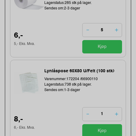
Lagerstatus:285 stk på lager.
Sendes om:2-3 dager
6,-
5,- Eks. Mva.
Kjøp
Lynlåspose 60X80 U/Felt (100 stk)
Varenummer:172204 /66900110
Lagerstatus:738 stk på lager.
Sendes om:1-3 dager
8,-
6,- Eks. Mva.
Kjøp