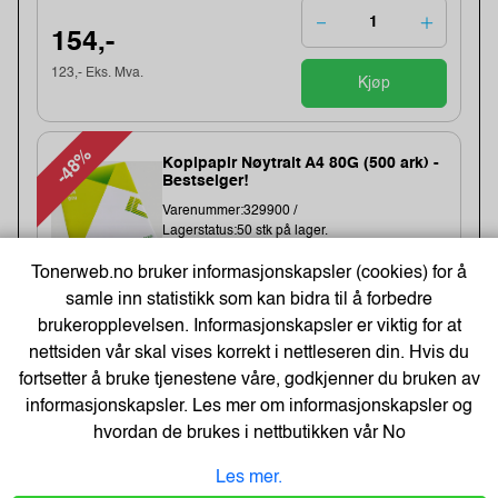
154,-
123,- Eks. Mva.
Kjøp
-48%
Kopipapir Nøytralt A4 80G (500 ark) -
Bestselger!
Varenummer:329900 /
Lagerstatus:50 stk på lager.
Sendes om:0-2 dager
Tonerweb.no bruker informasjonskapsler (cookies) for å
samle inn statistikk som kan bidra til å forbedre
brukeropplevelsen. Informasjonskapsler er viktig for at
71,-
nettsiden vår skal vises korrekt i nettleseren din. Hvis du
109,-
fortsetter å bruke tjenestene våre, godkjenner du bruken av
Kjøp
57,- Eks. Mva.
informasjonskapsler. Les mer om informasjonskapsler og
hvordan de brukes i nettbutikken vår
No
Energizer Lithium AA/L91 Batterier
Les mer.
(10-pk)