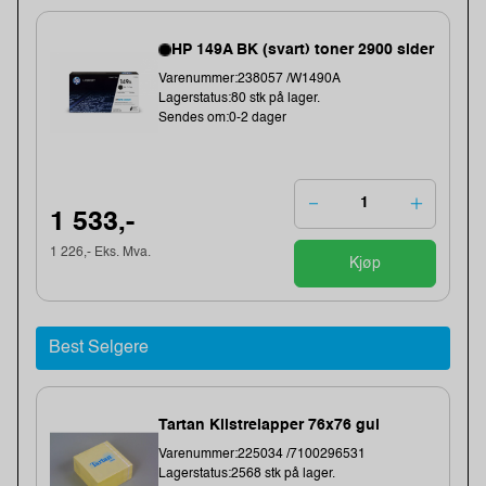
HP 149A BK (svart) toner 2900 sider
Varenummer:238057 /W1490A
Lagerstatus:80 stk på lager.
Sendes om:0-2 dager
1 533,-
1 226,- Eks. Mva.
Kjøp
Best Selgere
Tartan Klistrelapper 76x76 gul
Varenummer:225034 /7100296531
Lagerstatus:2568 stk på lager.