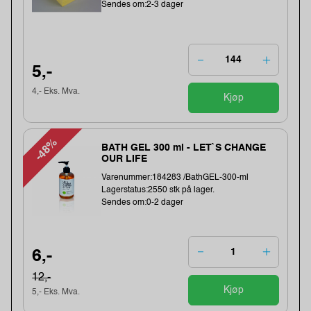
Sendes om:2-3 dager
5,-
4,- Eks. Mva.
Kjøp
-48%
BATH GEL 300 ml - LET`S CHANGE
OUR LIFE
Varenummer:184283 /BathGEL-300-ml
Lagerstatus:2550 stk på lager.
Sendes om:0-2 dager
6,-
12,-
Kjøp
5,- Eks. Mva.