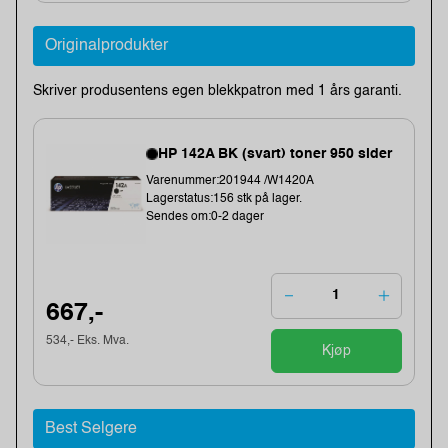
Originalprodukter
Skriver produsentens egen blekkpatron med 1 års garanti.
HP 142A BK (svart) toner 950 sider
Varenummer:201944 /W1420A
Lagerstatus:156 stk på lager.
Sendes om:0-2 dager
667,-
534,- Eks. Mva.
Kjøp
Best Selgere