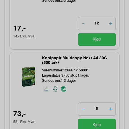
Sendes om:2-3 dager
17,-
14,- Eks. Mva.
Kjøp
Kopipapir Multicopy Next A4 80G
(500 ark)
Varenummer:126667 /158001
Lagerstatus:3758 stk på lager.
Sendes om:1-3 dager
73,-
58,- Eks. Mva.
Kjøp