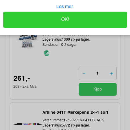
123,- Eks. Mva.
Kjøp
Les mer.
OK!
Energizer Lithium AA/L91 Batterier
(10-pk)
Varenummer:149006 /639753
Lagerstatus:1388 stk på lager.
Sendes om:0-2 dager
261,-
209,- Eks. Mva.
Kjøp
Artline 041T Merkepenn 2-i-1 sort
Varenummer:128902 /EK-041T BLACK
Lagerstatus:5772 stk på lager.