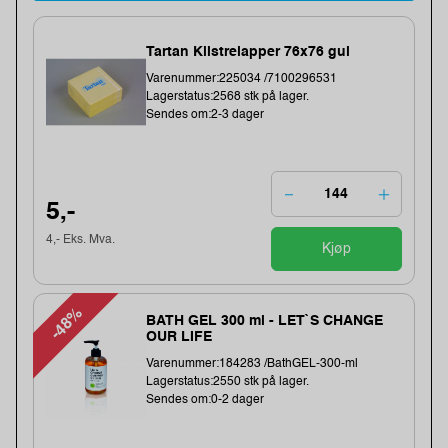
Tartan Klistrelapper 76x76 gul
Varenummer:225034 /7100296531
Lagerstatus:2568 stk på lager.
Sendes om:2-3 dager
5,-
4,- Eks. Mva.
Kjøp
-48%
BATH GEL 300 ml - LET`S CHANGE
OUR LIFE
Varenummer:184283 /BathGEL-300-ml
Lagerstatus:2550 stk på lager.
Sendes om:0-2 dager