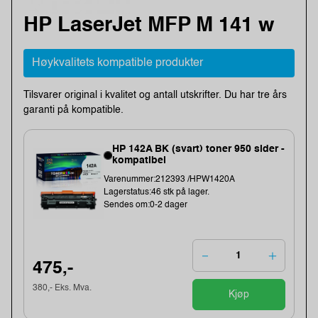
HP LaserJet MFP M 141 w
Høykvalitets kompatible produkter
Tilsvarer original i kvalitet og antall utskrifter. Du har tre års
garanti på kompatible.
HP 142A BK (svart) toner 950 sider -
kompatibel
Varenummer:212393 /HPW1420A
Lagerstatus:46 stk på lager.
Sendes om:0-2 dager
475,-
380,- Eks. Mva.
Kjøp