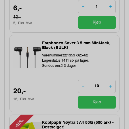
6,-
12,-
Kjøp
5,- Eks. Mva.
Earphones Saver 3.5 mm MiniJack,
Black (BULK)
Varenummer:221353 /325-62
Lagerstatus:1411 stk på lager.
Sendes om:2-3 dager
20,-
16,- Eks. Mva.
Kjøp
-48%
Kopipapir Nøytralt A4 80G (500 ark) -
Bestselger!