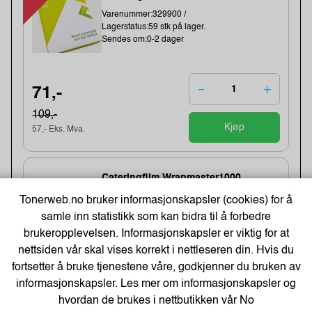
Varenummer:329900 /
Lagerstatus:59 stk på lager.
Sendes om:0-2 dager
71,-
109,-
Kjøp
57,- Eks. Mva.
Cateringfilm Wrapmaster1000
30Cmx100M (3 stk)
Tonerweb.no bruker informasjonskapsler (cookies) for å
Varenummer:8332 /31C78
samle inn statistikk som kan bidra til å forbedre
Lagerstatus:1456 stk på lager.
Sendes om:1-3 dager
brukeropplevelsen. Informasjonskapsler er viktig for at
nettsiden vår skal vises korrekt i nettleseren din. Hvis du
fortsetter å bruke tjenestene våre, godkjenner du bruken av
informasjonskapsler. Les mer om informasjonskapsler og
154,-
hvordan de brukes i nettbutikken vår
No