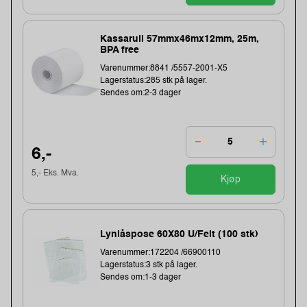
Kassarull 57mmx46mx12mm, 25m,
BPA free
Varenummer:8841 /5557-2001-X5
Lagerstatus:285 stk på lager.
Sendes om:2-3 dager
6,-
5,- Eks. Mva.
Kjøp
Lynlåspose 60X80 U/Felt (100 stk)
Varenummer:172204 /66900110
Lagerstatus:3 stk på lager.
Sendes om:1-3 dager