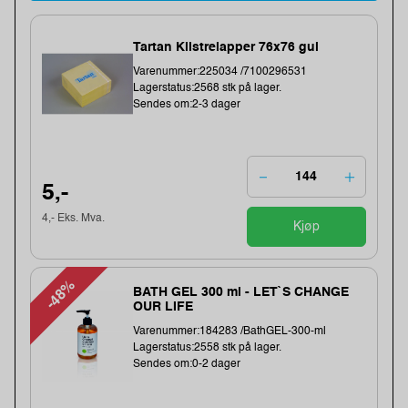
Tartan Klistrelapper 76x76 gul
Varenummer:225034 /7100296531
Lagerstatus:2568 stk på lager.
Sendes om:2-3 dager
5,-
4,- Eks. Mva.
Kjøp
-48%
BATH GEL 300 ml - LET`S CHANGE
OUR LIFE
Varenummer:184283 /BathGEL-300-ml
Lagerstatus:2558 stk på lager.
Sendes om:0-2 dager