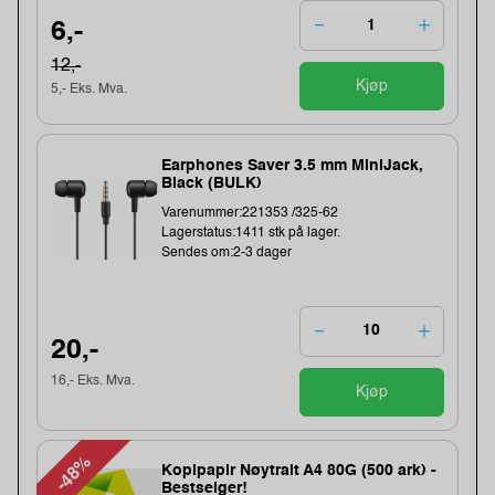
6,-
12,-
Kjøp
5,- Eks. Mva.
Earphones Saver 3.5 mm MiniJack,
Black (BULK)
Varenummer:221353 /325-62
Lagerstatus:1411 stk på lager.
Sendes om:2-3 dager
20,-
16,- Eks. Mva.
Kjøp
-48%
Kopipapir Nøytralt A4 80G (500 ark) -
Bestselger!