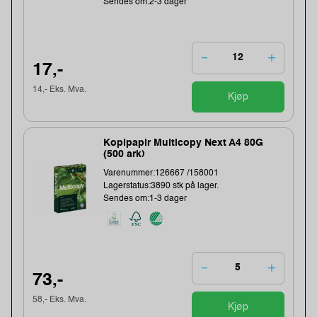
Sendes om:2-3 dager
17,-
14,- Eks. Mva.
Kjøp
Kopipapir Multicopy Next A4 80G
(500 ark)
Varenummer:126667 /158001
Lagerstatus:3890 stk på lager.
Sendes om:1-3 dager
73,-
58,- Eks. Mva.
Kjøp