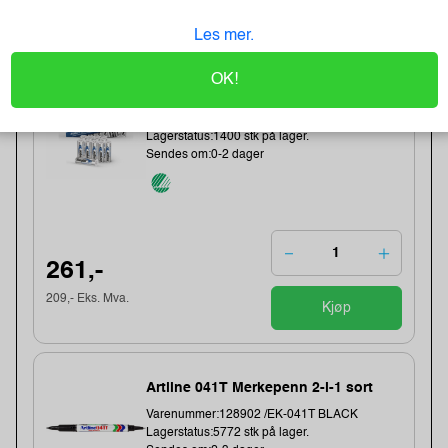
123,- Eks. Mva.
Kjøp
Les mer.
Energizer Lithium AA/L91 Batterier
OK!
(10-pk)
Varenummer:149006 /639753
Lagerstatus:1400 stk på lager.
Sendes om:0-2 dager
261,-
209,- Eks. Mva.
Kjøp
Artline 041T Merkepenn 2-i-1 sort
Varenummer:128902 /EK-041T BLACK
Lagerstatus:5772 stk på lager.