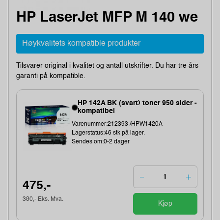
HP LaserJet MFP M 140 we
Høykvalitets kompatible produkter
Tilsvarer original i kvalitet og antall utskrifter. Du har tre års
garanti på kompatible.
HP 142A BK (svart) toner 950 sider -
kompatibel
Varenummer:212393 /HPW1420A
Lagerstatus:46 stk på lager.
Sendes om:0-2 dager
475,-
380,- Eks. Mva.
Kjøp