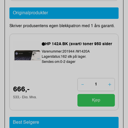
Originalprodukter
Skriver produsentens egen blekkpatron med 1 års garanti.
HP 142A BK (svart) toner 950 sider
Varenummer:201944 /W1420A
Lagerstatus:162 stk på lager.
Sendes om:0-2 dager
666,-
533,- Eks. Mva.
Kjøp
Best Selgere