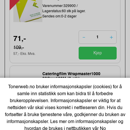
Varenummer:329900 /
Lagerstatus:60 stk på lager.
Sendes om:0-2 dager
71,-
109,-
Kjøp
57,- Eks. Mva.
Cateringfilm Wrapmaster1000
30Cmx100M (3 stk)
Varenummer:8332 /31C78
Tonerweb.no bruker informasjonskapsler (cookies) for å
Lagerstatus:1567 stk på lager.
samle inn statistikk som kan bidra til å forbedre
Sendes om:1-3 dager
brukeropplevelsen. Informasjonskapsler er viktig for at
nettsiden vår skal vises korrekt i nettleseren din. Hvis du
fortsetter å bruke tjenestene våre, godkjenner du bruken av
154,-
informasjonskapsler. Les mer om informasjonskapsler og
hvordan de brukes i nettbutikken vår
No