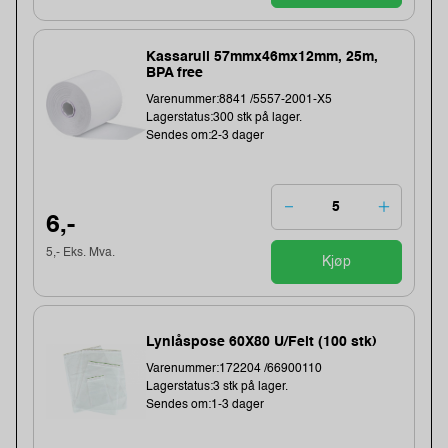
Kassarull 57mmx46mx12mm, 25m,
BPA free
Varenummer:8841 /5557-2001-X5
Lagerstatus:300 stk på lager.
Sendes om:2-3 dager
6,-
5,- Eks. Mva.
Kjøp
Lynlåspose 60X80 U/Felt (100 stk)
Varenummer:172204 /66900110
Lagerstatus:3 stk på lager.
Sendes om:1-3 dager