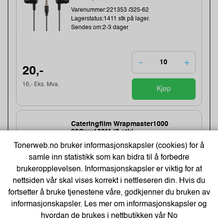
Varenummer:221353 /325-62
Lagerstatus:1411 stk på lager.
Sendes om:2-3 dager
20,-
16,- Eks. Mva.
Kjøp
Cateringfilm Wrapmaster1000
30Cmx100M (3 stk)
Varenummer:8332 /31C78
Tonerweb.no bruker informasjonskapsler (cookies) for å
Lagerstatus:1452 stk på lager.
samle inn statistikk som kan bidra til å forbedre
Sendes om:1-3 dager
brukeropplevelsen. Informasjonskapsler er viktig for at
nettsiden vår skal vises korrekt i nettleseren din. Hvis du
fortsetter å bruke tjenestene våre, godkjenner du bruken av
154,-
informasjonskapsler. Les mer om informasjonskapsler og
hvordan de brukes i nettbutikken vår
No