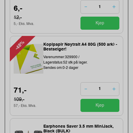
6,-
12,-
Kjøp
5,- Eks. Mva.
-48%
Kopipapir Nøytralt A4 80G (500 ark) -
Bestselger!
Varenummer:329900 /
Lagerstatus:52 stk på lager.
Sendes om:0-2 dager
71,-
109,-
Kjøp
57,- Eks. Mva.
Earphones Saver 3.5 mm MiniJack,
Black (BULK)