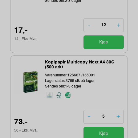
Sendes om:2-3 dager
17,-
14,- Eks. Mva.
Kjøp
Kopipapir Multicopy Next A4 80G
(500 ark)
Varenummer:126667 /158001
Lagerstatus:3768 stk på lager.
Sendes om:1-3 dager
73,-
58,- Eks. Mva.
Kjøp