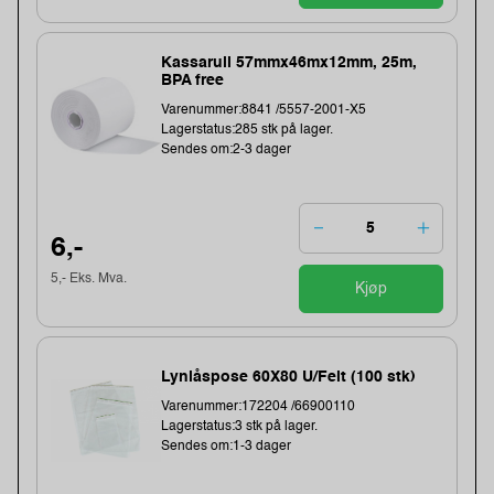
Kassarull 57mmx46mx12mm, 25m,
BPA free
Varenummer:8841 /5557-2001-X5
Lagerstatus:285 stk på lager.
Sendes om:2-3 dager
6,-
5,- Eks. Mva.
Kjøp
Lynlåspose 60X80 U/Felt (100 stk)
Varenummer:172204 /66900110
Lagerstatus:3 stk på lager.
Sendes om:1-3 dager