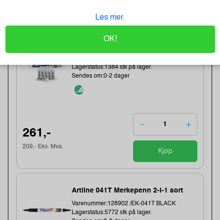
123,- Eks. Mva.
Kjøp
Les mer.
Energizer Lithium AA/L91 Batterier
OK!
(10-pk)
Varenummer:149006 /639753
Lagerstatus:1384 stk på lager.
Sendes om:0-2 dager
261,-
209,- Eks. Mva.
Kjøp
Artline 041T Merkepenn 2-i-1 sort
Varenummer:128902 /EK-041T BLACK
Lagerstatus:5772 stk på lager.