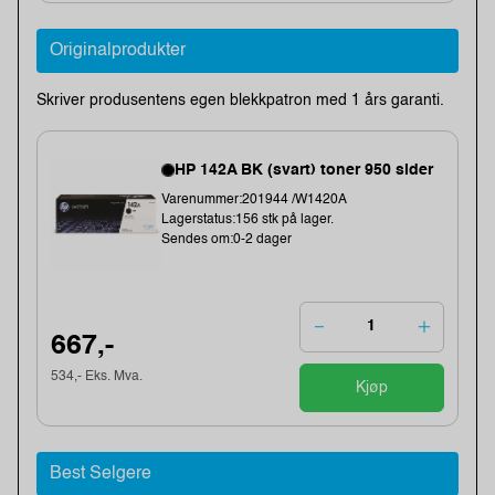
Originalprodukter
Skriver produsentens egen blekkpatron med 1 års garanti.
HP 142A BK (svart) toner 950 sider
Varenummer:201944 /W1420A
Lagerstatus:156 stk på lager.
Sendes om:0-2 dager
667,-
534,- Eks. Mva.
Kjøp
Best Selgere