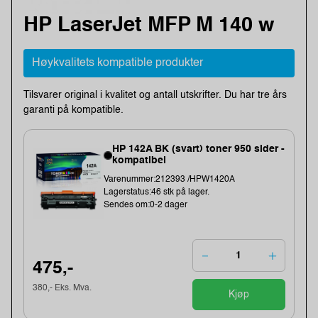
HP LaserJet MFP M 140 w
Høykvalitets kompatible produkter
Tilsvarer original i kvalitet og antall utskrifter. Du har tre års
garanti på kompatible.
HP 142A BK (svart) toner 950 sider -
kompatibel
Varenummer:212393 /HPW1420A
Lagerstatus:46 stk på lager.
Sendes om:0-2 dager
475,-
380,- Eks. Mva.
Kjøp