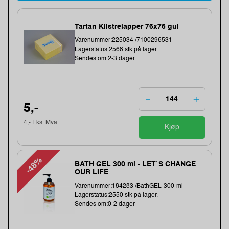
Tartan Klistrelapper 76x76 gul
Varenummer:225034 /7100296531
Lagerstatus:2568 stk på lager.
Sendes om:2-3 dager
5,-
4,- Eks. Mva.
Kjøp
-48%
BATH GEL 300 ml - LET`S CHANGE
OUR LIFE
Varenummer:184283 /BathGEL-300-ml
Lagerstatus:2550 stk på lager.
Sendes om:0-2 dager