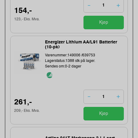
154,-
123,- Eks. Mva.
Kjøp
Energizer Lithium AA/L91 Batterier
(10-pk)
Varenummer:149006 /639753
Lagerstatus:1388 stk på lager.
Sendes om:0-2 dager
261,-
209,- Eks. Mva.
Kjøp