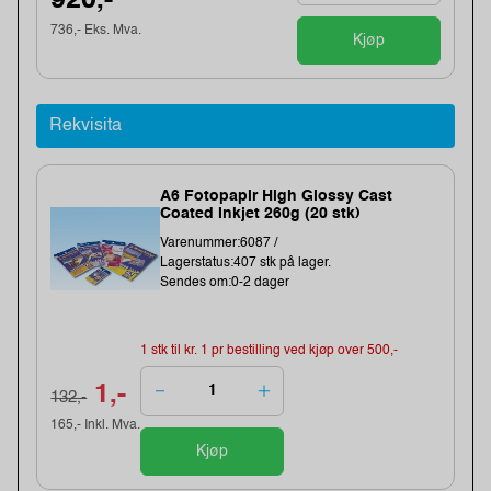
920,-
736,- Eks. Mva.
Kjøp
Rekvisita
A6 Fotopapir High Glossy Cast
Coated Inkjet 260g (20 stk)
Varenummer:6087 /
Lagerstatus:407 stk på lager.
Sendes om:0-2 dager
1 stk til kr. 1 pr bestilling ved kjøp over 500,-
1,-
132,-
165,- Inkl. Mva.
Kjøp