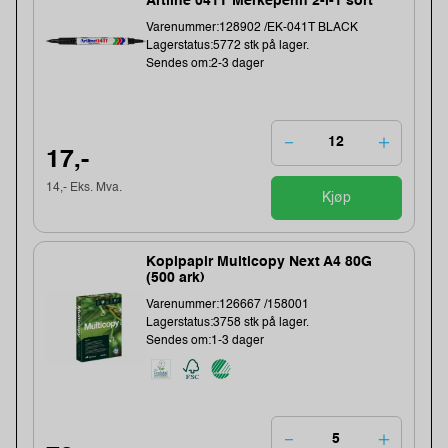
Artline 041T Merkepenn 2-i-1 sort
Varenummer:128902 /EK-041T BLACK
Lagerstatus:5772 stk på lager.
Sendes om:2-3 dager
17,-
14,- Eks. Mva.
Kjøp
Kopipapir Multicopy Next A4 80G
(500 ark)
Varenummer:126667 /158001
Lagerstatus:3758 stk på lager.
Sendes om:1-3 dager