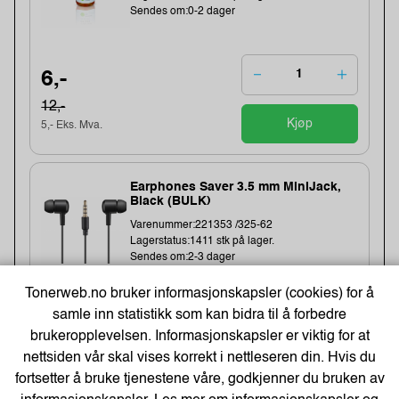
Sendes om:0-2 dager
6,-
12,-
Kjøp
5,- Eks. Mva.
Earphones Saver 3.5 mm MiniJack,
Black (BULK)
Varenummer:221353 /325-62
Lagerstatus:1411 stk på lager.
Sendes om:2-3 dager
Tonerweb.no bruker informasjonskapsler (cookies) for å
samle inn statistikk som kan bidra til å forbedre
20,-
brukeropplevelsen. Informasjonskapsler er viktig for at
nettsiden vår skal vises korrekt i nettleseren din. Hvis du
16,- Eks. Mva.
Kjøp
fortsetter å bruke tjenestene våre, godkjenner du bruken av