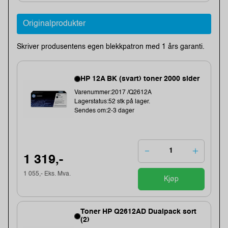
Originalprodukter
Skriver produsentens egen blekkpatron med 1 års garanti.
HP 12A BK (svart) toner 2000 sider
Varenummer:2017 /Q2612A
Lagerstatus:52 stk på lager.
Sendes om:2-3 dager
1 319,-
1 055,- Eks. Mva.
Kjøp
Toner HP Q2612AD Dualpack sort
(2)