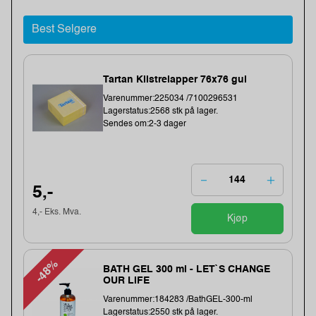
Best Selgere
Tartan Klistrelapper 76x76 gul
Varenummer:225034 /7100296531
Lagerstatus:2568 stk på lager.
Sendes om:2-3 dager
5,-
4,- Eks. Mva.
Kjøp
-48%
BATH GEL 300 ml - LET`S CHANGE
OUR LIFE
Varenummer:184283 /BathGEL-300-ml
Lagerstatus:2550 stk på lager.