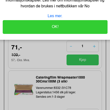
informasjonskapsler. Les mer om informasjonskapsler og
hvordan de brukes i nettbutikken vår
No
-48%
Kopipapir Nøytralt A4 80G (500 ark) -
Bestselger!
Les mer.
Varenummer:329900 /
Lagerstatus:59 stk på lager.
OK!
Sendes om:0-2 dager
71,-
109,-
Kjøp
57,- Eks. Mva.
Cateringfilm Wrapmaster1000
30Cmx100M (3 stk)
Varenummer:8332 /31C78
Lagerstatus:1456 stk på lager.
Sendes om:1-3 dager