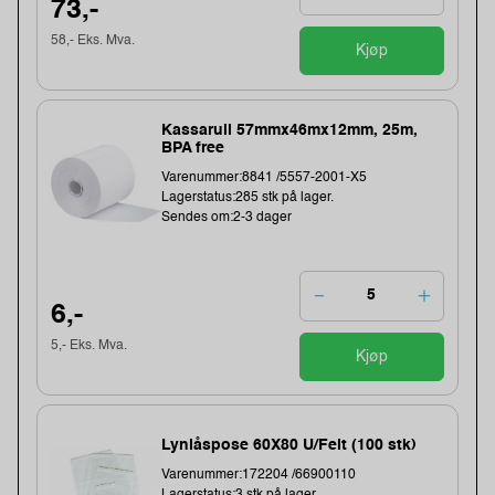
73,-
58,- Eks. Mva.
Kjøp
Kassarull 57mmx46mx12mm, 25m,
BPA free
Varenummer:8841 /5557-2001-X5
Lagerstatus:285 stk på lager.
Sendes om:2-3 dager
6,-
5,- Eks. Mva.
Kjøp
Lynlåspose 60X80 U/Felt (100 stk)
Varenummer:172204 /66900110
Lagerstatus:3 stk på lager.