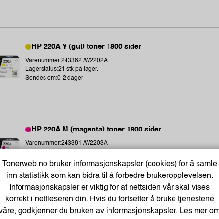
HP 220A Y (gul) toner 1800 sider
Varenummer:243382 /W2202A
Lagerstatus:21 stk på lager.
Sendes om:0-2 dager
HP 220A M (magenta) toner 1800 sider
Varenummer:243381 /W2203A
Lagerstatus:98 stk på lager.
Sendes om:0-2 dager
Tonerweb.no bruker informasjonskapsler (cookies) for å samle
inn statistikk som kan bidra til å forbedre brukeropplevelsen.
Informasjonskapsler er viktig for at nettsiden vår skal vises
korrekt i nettleseren din. Hvis du fortsetter å bruke tjenestene
våre, godkjenner du bruken av informasjonskapsler. Les mer o
HP 220A C (cyan) toner 1800 sider