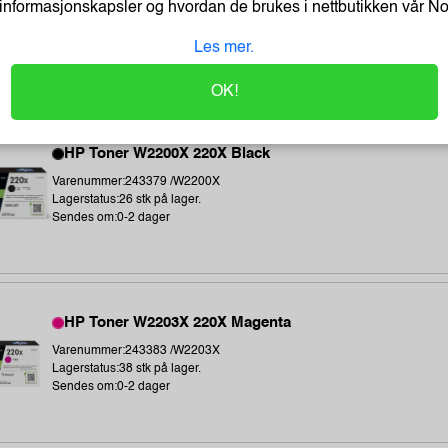
informasjonskapsler og hvordan de brukes i nettbutikken vår
N
Varenummer:243380 /W2201A
Lagerstatus:132 stk på lager.
Les mer.
Sendes om:0-2 dager
OK!
HP Toner W2200X 220X Black
Varenummer:243379 /W2200X
Lagerstatus:26 stk på lager.
Sendes om:0-2 dager
HP Toner W2203X 220X Magenta
Varenummer:243383 /W2203X
Lagerstatus:38 stk på lager.
Sendes om:0-2 dager