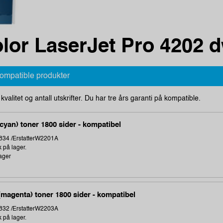
lor LaserJet Pro 4202 
kompatible produkter
i kvalitet og antall utskrifter. Du har tre års garanti på kompatible.
cyan) toner 1800 sider - kompatibel
34 /ErstatterW2201A
k på lager.
ager
magenta) toner 1800 sider - kompatibel
32 /ErstatterW2203A
k på lager.