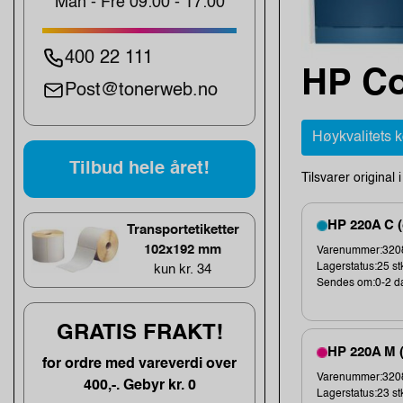
Man - Fre 09:00 - 17:00
400 22 111
HP Co
Post@tonerweb.no
Høykvalitets 
Tilbud hele året!
Tilsvarer original 
HP 220A C (
Transportetiketter
102x192 mm
Varenummer:3208
Lagerstatus:25 st
kun kr. 34
Sendes om:0-2 d
GRATIS FRAKT!
HP 220A M (
for ordre med vareverdi over
Varenummer:3208
400,-. Gebyr kr. 0
Lagerstatus:23 st