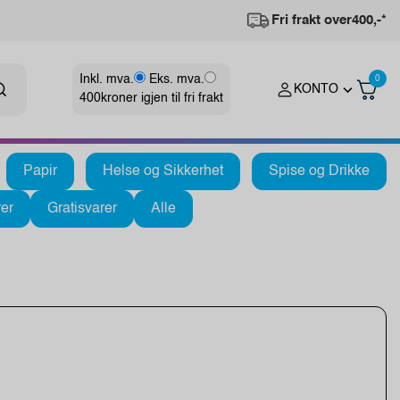
Fri frakt over
400,-*
Inkl. mva.
Eks. mva.
0
KONTO
400
kroner igjen til fri frakt
Papir
Helse og Sikkerhet
Spise og Drikke
er
Gratisvarer
Alle