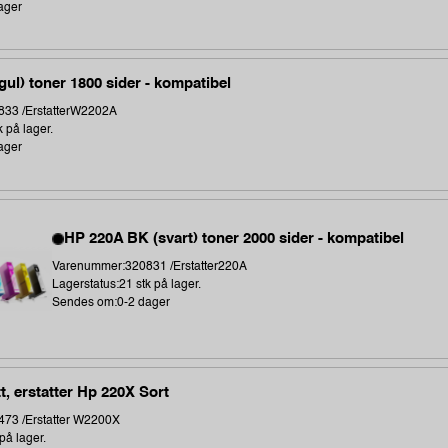
ager
gul) toner 1800 sider - kompatibel
33 /ErstatterW2202A
k på lager.
ager
HP 220A BK (svart) toner 2000 sider - kompatibel
Varenummer:320831 /Erstatter220A
Lagerstatus:21 stk på lager.
Sendes om:0-2 dager
t, erstatter Hp 220X Sort
73 /Erstatter W2200X
på lager.