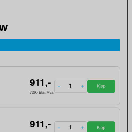
dw
911,-
Kjøp
729,- Eks. Mva.
911,-
Kjøp