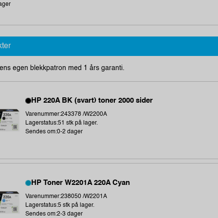
ager
kter
ens egen blekkpatron med 1 års garanti.
HP 220A BK (svart) toner 2000 sider
Varenummer:243378 /W2200A
Lagerstatus:51 stk på lager.
Sendes om:0-2 dager
HP Toner W2201A 220A Cyan
Varenummer:238050 /W2201A
Lagerstatus:5 stk på lager.
Sendes om:2-3 dager