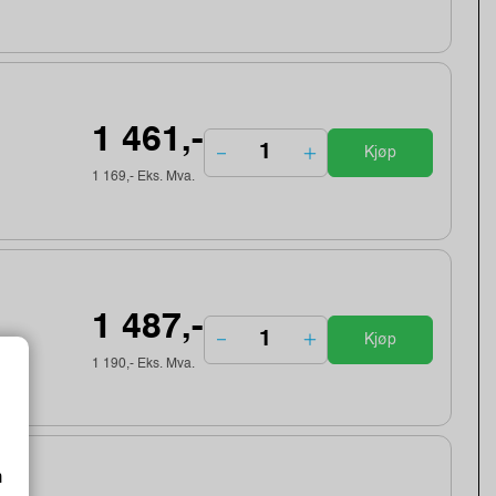
1 461,-
Kjøp
1 169,- Eks. Mva.
1 487,-
Kjøp
1 190,- Eks. Mva.
m