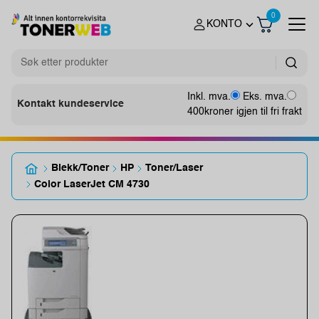
0
KONTO
Inkl. mva.
Eks. mva.
Kontakt kundeservice
400
kroner igjen til fri frakt
Blekk/Toner
HP
Toner/Laser
Color LaserJet CM 4730