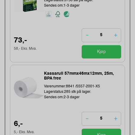
Lagerstatus:3758 stk på lager.
Sendes om:1-3 dager
73,-
58,- Eks. Mva.
Kjøp
Kassarull 57mmx46mx12mm, 25m,
BPA free
Varenummer:8841 /5557-2001-X5
Lagerstatus:285 stk på lager.
Sendes om:2-3 dager
6,-
5,- Eks. Mva.