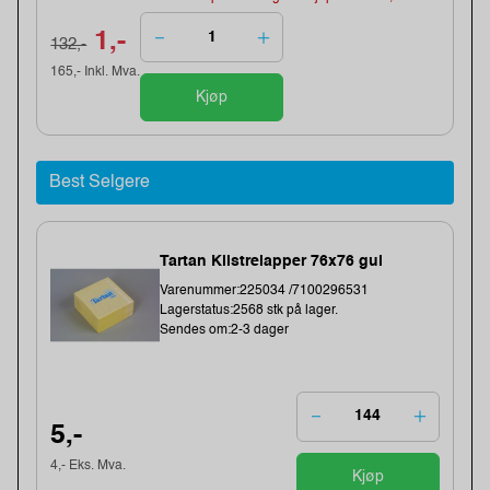
1,-
132,-
165,- Inkl. Mva.
Kjøp
Best Selgere
Tartan Klistrelapper 76x76 gul
Varenummer:225034 /7100296531
Lagerstatus:2568 stk på lager.
Sendes om:2-3 dager
5,-
4,- Eks. Mva.
Kjøp