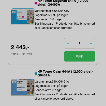
HP Toner Magenta 644A (12.000
sider) Q6463A
Varenummer:682 /Q6463A
Lagerstatus:1 stk på lager.
Sendes om:1-3 dager
Bestillingsvare - Produktet kan ikke bli returnert
eller kansellert etter ordrebek...
2 443,-
1 954,- Eks. Mva.
Kjøp
HP Toner Cyan 644A (12.000 sider)
Q6461A
Varenummer:680 /Q6461A
Lagerstatus:1 stk på lager.
Sendes om:1-3 dager
Bestillingsvare - Produktet kan ikke bli returnert
eller kansellert etter ordrebek...