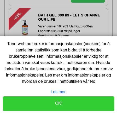
-48%
BATH GEL 300 ml - LET`S CHANGE
OUR LIFE
Varenummer:184283 /BathGEL-300-ml
Lagerstatus:2550 stk på lager.
Sendes om:0-2 dager
Tonerweb.no bruker informasjonskapsler (cookies) for å
samle inn statistikk som kan bidra til å forbedre
6,-
brukeropplevelsen. Informasjonskapsler er viktig for at
nettsiden vår skal vises korrekt i nettleseren din. Hvis du
12,-
fortsetter å bruke tjenestene våre, godkjenner du bruken av
Kjøp
5,- Eks. Mva.
informasjonskapsler. Les mer om informasjonskapsler og
hvordan de brukes i nettbutikken vår
No
Earphones Saver 3.5 mm MiniJack,
Black (BULK)
Les mer.
Varenummer:221353 /325-62
OK!
Lagerstatus:1411 stk på lager.
Sendes om:2-3 dager