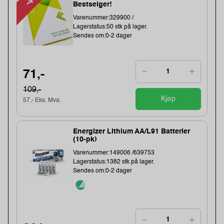
Bestselger!
Varenummer:329900 /
Lagerstatus:50 stk på lager.
Sendes om:0-2 dager
71,-
109,-
Kjøp
57,- Eks. Mva.
Energizer Lithium AA/L91 Batterier
(10-pk)
Varenummer:149006 /639753
Lagerstatus:1382 stk på lager.
Sendes om:0-2 dager