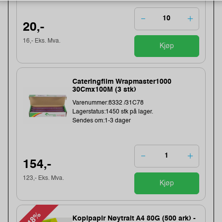
20,-
16,- Eks. Mva.
Kjøp
Cateringfilm Wrapmaster1000
30Cmx100M (3 stk)
Varenummer:8332 /31C78
Lagerstatus:1450 stk på lager.
Sendes om:1-3 dager
154,-
123,- Eks. Mva.
Kjøp
-48%
Kopipapir Nøytralt A4 80G (500 ark) -