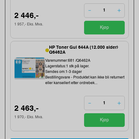
2 446,-
1 957,- Eks. Mva.
Kjøp
HP Toner Gul 644A (12.000 sider)
Q6462A
Varenummer:681 /Q6462A
Lagerstatus:1 stk på lager.
Sendes om:1-3 dager
Bestillingsvare - Produktet kan ikke bli returnert
eller kansellert etter ordrebek...
2 463,-
1 970,- Eks. Mva.
Kjøp