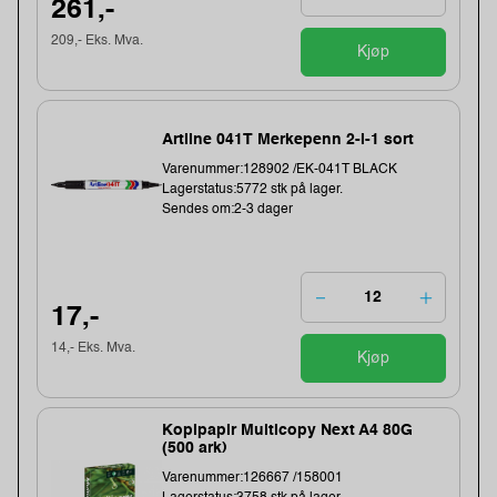
261,-
209,- Eks. Mva.
Kjøp
Artline 041T Merkepenn 2-i-1 sort
Varenummer:128902 /EK-041T BLACK
Lagerstatus:5772 stk på lager.
Sendes om:2-3 dager
17,-
14,- Eks. Mva.
Kjøp
Kopipapir Multicopy Next A4 80G
(500 ark)
Varenummer:126667 /158001