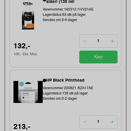
sider) (135 ml)
Varenummer:165312 /1VV21AE
Lagerstatus:63 stk på lager.
Sendes om:3-6 dager
132,-
106,- Eks. Mva.
Kjøp
HP Black Printhead
Varenummer:200821 /6ZA17AE
Lagerstatus:139 stk på lager.
Sendes om:0-2 dager
213,-