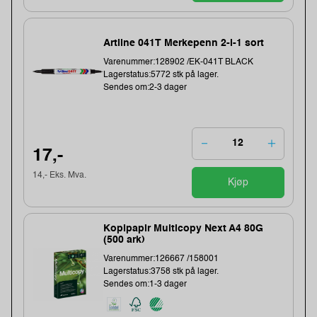
Artline 041T Merkepenn 2-i-1 sort
Varenummer:128902 /EK-041T BLACK
Lagerstatus:5772 stk på lager.
Sendes om:2-3 dager
17,-
14,- Eks. Mva.
Kjøp
Kopipapir Multicopy Next A4 80G
(500 ark)
Varenummer:126667 /158001
Lagerstatus:3758 stk på lager.
Sendes om:1-3 dager