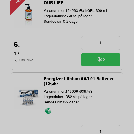
OUR LIFE
Varenummer:184283 /BathGEL-300-ml
Lagerstatus:2550 stk på lager.
Sendes om:0-2 dager
6,-
12,-
Kjøp
5,- Eks. Mva.
Energizer Lithium AA/L91 Batterier
(10-pk)
Varenummer:149006 /639753
Lagerstatus:1382 stk på lager.
Sendes om:0-2 dager