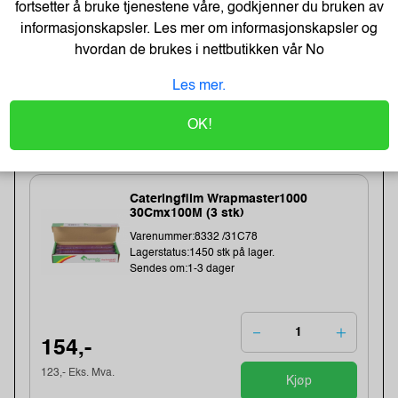
fortsetter å bruke tjenestene våre, godkjenner du bruken av
Lagerstatus:1411 stk på lager.
Sendes om:2-3 dager
informasjonskapsler. Les mer om informasjonskapsler og
hvordan de brukes i nettbutikken vår
No
Les mer.
20,-
OK!
16,- Eks. Mva.
Kjøp
Cateringfilm Wrapmaster1000
30Cmx100M (3 stk)
Varenummer:8332 /31C78
Lagerstatus:1450 stk på lager.
Sendes om:1-3 dager
154,-
123,- Eks. Mva.
Kjøp