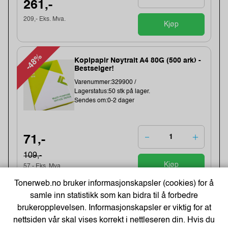
261,-
209,- Eks. Mva.
Kjøp
-48%
Kopipapir Nøytralt A4 80G (500 ark) -
Bestselger!
Varenummer:329900 /
Lagerstatus:50 stk på lager.
Sendes om:0-2 dager
71,-
109,-
Kjøp
57,- Eks. Mva.
Tonerweb.no bruker informasjonskapsler (cookies) for å
samle inn statistikk som kan bidra til å forbedre
Earphones Saver 3.5 mm MiniJack,
brukeropplevelsen. Informasjonskapsler er viktig for at
Black (BULK)
nettsiden vår skal vises korrekt i nettleseren din. Hvis du
Varenummer:221353 /325-62