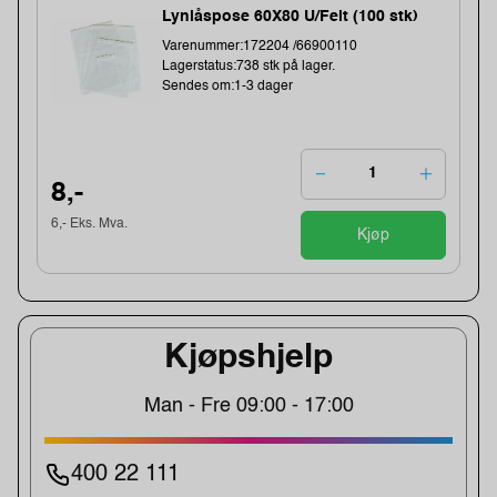
Lynlåspose 60X80 U/Felt (100 stk)
Varenummer:172204 /66900110
Lagerstatus:738 stk på lager.
Sendes om:1-3 dager
8,-
6,- Eks. Mva.
Kjøp
Kjøpshjelp
Man - Fre 09:00 - 17:00
400 22 111