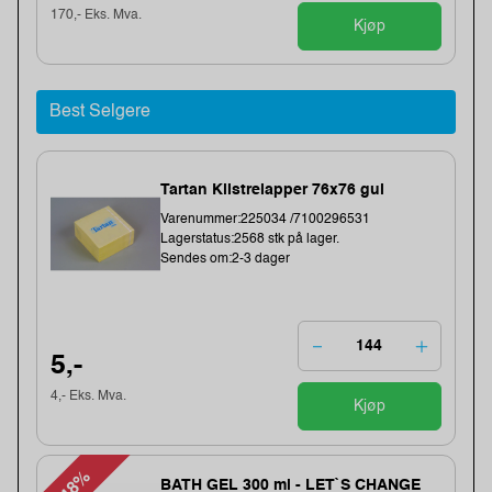
170,- Eks. Mva.
Kjøp
Best Selgere
Tartan Klistrelapper 76x76 gul
Varenummer:225034 /7100296531
Lagerstatus:2568 stk på lager.
Sendes om:2-3 dager
5,-
4,- Eks. Mva.
Kjøp
-48%
BATH GEL 300 ml - LET`S CHANGE