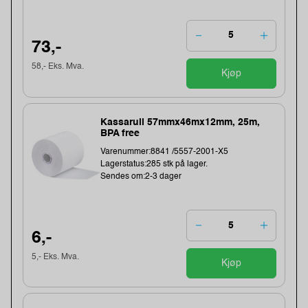
73,-
58,- Eks. Mva.
Kjøp
Kassarull 57mmx46mx12mm, 25m,
BPA free
Varenummer:8841 /5557-2001-X5
Lagerstatus:285 stk på lager.
Sendes om:2-3 dager
6,-
5,- Eks. Mva.
Kjøp