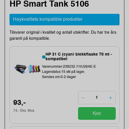
HP Smart Tank 5106
Høykvalitets kompatible produkter
Tilsvarer original i kvalitet og antall utskrifter. Du har tre års
garanti på kompatible.
HP 31 C (cyan) blekkflaske 70 ml -
kompatibel
Varenummer:238232 /1VU26AE-E
Lagerstatus:15 stk på lager.
Sendes om:0-2 dager
93,-
74,- Eks. Mva.
Kjøp