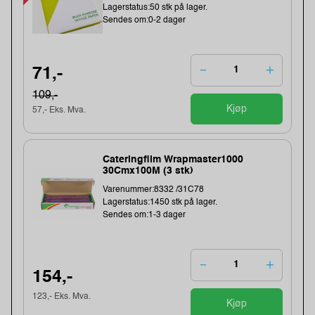
Lagerstatus:50 stk på lager.
Sendes om:0-2 dager
71,-
109,-
Kjøp
57,- Eks. Mva.
Cateringfilm Wrapmaster1000
30Cmx100M (3 stk)
Varenummer:8332 /31C78
Lagerstatus:1450 stk på lager.
Sendes om:1-3 dager
154,-
123,- Eks. Mva.
Kjøp