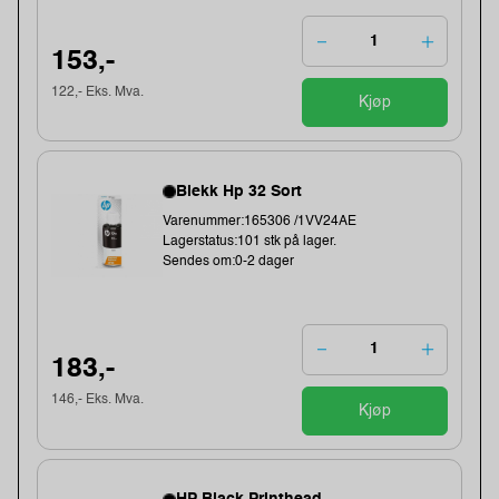
153,-
122,- Eks. Mva.
Kjøp
Blekk Hp 32 Sort
Varenummer:165306 /1VV24AE
Lagerstatus:101 stk på lager.
Sendes om:0-2 dager
183,-
146,- Eks. Mva.
Kjøp