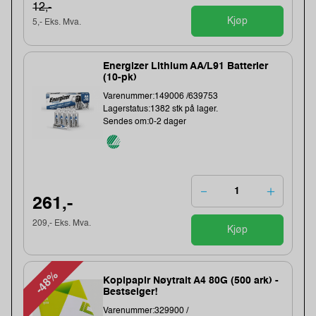
12,-
Kjøp
5,- Eks. Mva.
Energizer Lithium AA/L91 Batterier
(10-pk)
Varenummer:149006 /639753
Lagerstatus:1382 stk på lager.
Sendes om:0-2 dager
261,-
209,- Eks. Mva.
Kjøp
-48%
Kopipapir Nøytralt A4 80G (500 ark) -
Bestselger!
Varenummer:329900 /