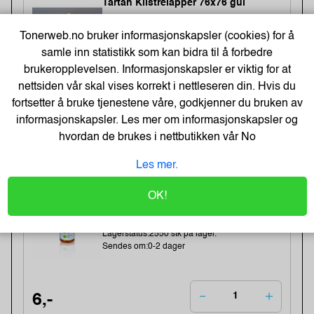
Tartan Klistrelapper 76x76 gul
Varenummer:225034 /7100296531
Lagerstatus:2568 stk på lager.
Tonerweb.no bruker informasjonskapsler (cookies) for å
Sendes om:2-3 dager
samle inn statistikk som kan bidra til å forbedre
brukeropplevelsen. Informasjonskapsler er viktig for at
nettsiden vår skal vises korrekt i nettleseren din. Hvis du
fortsetter å bruke tjenestene våre, godkjenner du bruken av
5,-
informasjonskapsler. Les mer om informasjonskapsler og
4,- Eks. Mva.
hvordan de brukes i nettbutikken vår
No
Kjøp
Les mer.
-48%
BATH GEL 300 ml - LET`S CHANGE
OK!
OUR LIFE
Varenummer:184283 /BathGEL-300-ml
Lagerstatus:2550 stk på lager.
Sendes om:0-2 dager
6,-