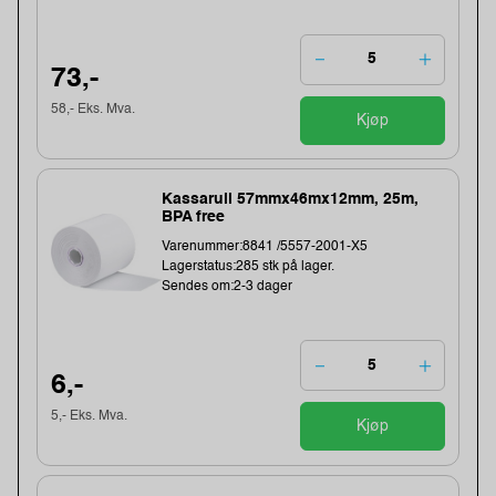
73,-
58,- Eks. Mva.
Kjøp
Kassarull 57mmx46mx12mm, 25m,
BPA free
Varenummer:8841 /5557-2001-X5
Lagerstatus:285 stk på lager.
Sendes om:2-3 dager
6,-
5,- Eks. Mva.
Kjøp