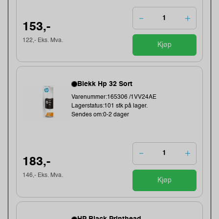
153,-
122,- Eks. Mva.
Kjøp
Blekk Hp 32 Sort
Varenummer:165306 /1VV24AE
Lagerstatus:101 stk på lager.
Sendes om:0-2 dager
183,-
146,- Eks. Mva.
Kjøp