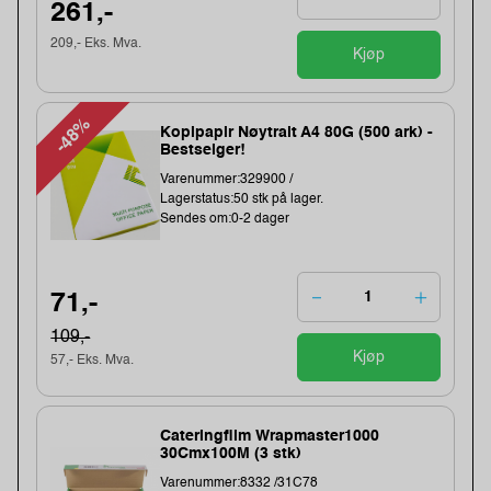
261,-
209,- Eks. Mva.
Kjøp
-48%
Kopipapir Nøytralt A4 80G (500 ark) -
Bestselger!
Varenummer:329900 /
Lagerstatus:50 stk på lager.
Sendes om:0-2 dager
71,-
109,-
Kjøp
57,- Eks. Mva.
Cateringfilm Wrapmaster1000
30Cmx100M (3 stk)
Varenummer:8332 /31C78