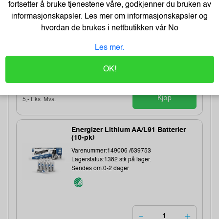
fortsetter å bruke tjenestene våre, godkjenner du bruken av
OUR LIFE
informasjonskapsler. Les mer om informasjonskapsler og
Varenummer:184283 /BathGEL-300-ml
hvordan de brukes i nettbutikken vår
No
Lagerstatus:2550 stk på lager.
Sendes om:0-2 dager
Les mer.
OK!
6,-
12,-
Kjøp
5,- Eks. Mva.
Energizer Lithium AA/L91 Batterier
(10-pk)
Varenummer:149006 /639753
Lagerstatus:1382 stk på lager.
Sendes om:0-2 dager