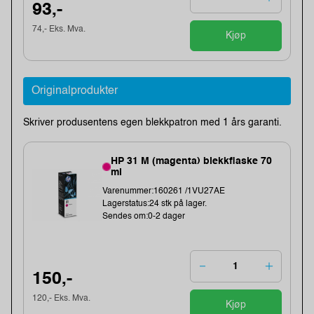
93,-
74,- Eks. Mva.
Kjøp
Originalprodukter
Skriver produsentens egen blekkpatron med 1 års garanti.
HP 31 M (magenta) blekkflaske 70
ml
Varenummer:160261 /1VU27AE
Lagerstatus:24 stk på lager.
Sendes om:0-2 dager
150,-
120,- Eks. Mva.
Kjøp