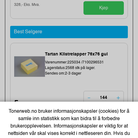
328,- Eks. Mva.
Kjøp
Best Selgere
Tartan Klistrelapper 76x76 gul
Varenummer:225034 /7100296531
Lagerstatus:2568 stk på lager.
Sendes om:2-3 dager
5,-
Tonerweb.no bruker informasjonskapsler (cookies) for å
4,- Eks. Mva.
Kjøp
samle inn statistikk som kan bidra til å forbedre
brukeropplevelsen. Informasjonskapsler er viktig for at
nettsiden vår skal vises korrekt i nettleseren din. Hvis du
-48%
BATH GEL 300 ml - LET`S CHANGE