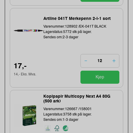
Artline 041T Merkepenn 2-i-1 sort
Varenummer:128902 /EK-041T BLACK
Lagerstatus:5772 stk på lager.
Sendes om:2-3 dager
17,-
14,- Eks. Mva.
Kjøp
Kopipapir Multicopy Next A4 80G
(500 ark)
Varenummer:126667 /158001
Lagerstatus:3758 stk på lager.
Sendes om:1-3 dager