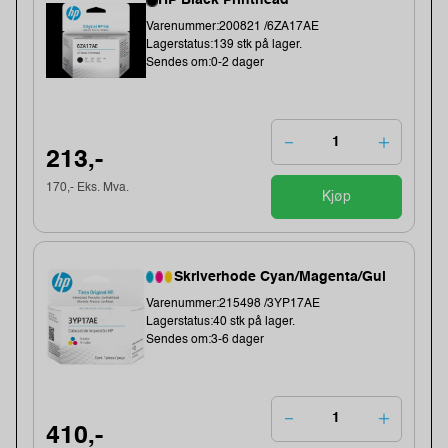
HP Black Printhead
Varenummer:200821 /6ZA17AE
Lagerstatus:139 stk på lager.
Sendes om:0-2 dager
213,-
170,- Eks. Mva.
Kjøp
Skriverhode Cyan/Magenta/Gul
Varenummer:215498 /3YP17AE
Lagerstatus:40 stk på lager.
Sendes om:3-6 dager
410,-