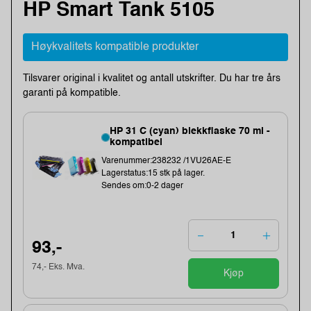
HP Smart Tank 5105
Høykvalitets kompatible produkter
Tilsvarer original i kvalitet og antall utskrifter. Du har tre års
garanti på kompatible.
HP 31 C (cyan) blekkflaske 70 ml -
kompatibel
Varenummer:238232 /1VU26AE-E
Lagerstatus:15 stk på lager.
Sendes om:0-2 dager
93,-
74,- Eks. Mva.
Kjøp