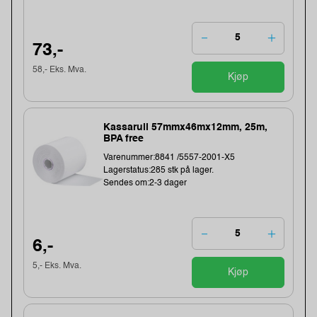
73,-
58,- Eks. Mva.
Kjøp
Kassarull 57mmx46mx12mm, 25m,
BPA free
Varenummer:8841 /5557-2001-X5
Lagerstatus:285 stk på lager.
Sendes om:2-3 dager
6,-
5,- Eks. Mva.
Kjøp