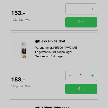
153,-
122,- Eks. Mva.
Kjøp
Blekk Hp 32 Sort
Varenummer:165306 /1VV24AE
Lagerstatus:101 stk på lager.
Sendes om:0-2 dager
183,-
146,- Eks. Mva.
Kjøp