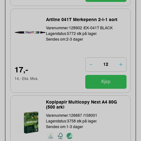
Artline 041T Merkepenn 2-i-1 sort
Varenummer:128902 /EK-041T BLACK
Lagerstatus:5772 stk på lager.
Sendes om:2-3 dager
17,-
14,- Eks. Mva.
Kjøp
Kopipapir Multicopy Next A4 80G
(500 ark)
Varenummer:126667 /158001
Lagerstatus:3758 stk på lager.
Sendes om:1-3 dager