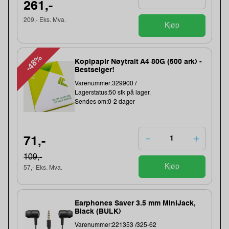
261,-
209,- Eks. Mva.
Kjøp
-48%
Kopipapir Nøytralt A4 80G (500 ark) -
Bestselger!
Varenummer:329900 /
Lagerstatus:50 stk på lager.
Sendes om:0-2 dager
71,-
109,-
Kjøp
57,- Eks. Mva.
Earphones Saver 3.5 mm MiniJack,
Black (BULK)
Varenummer:221353 /325-62