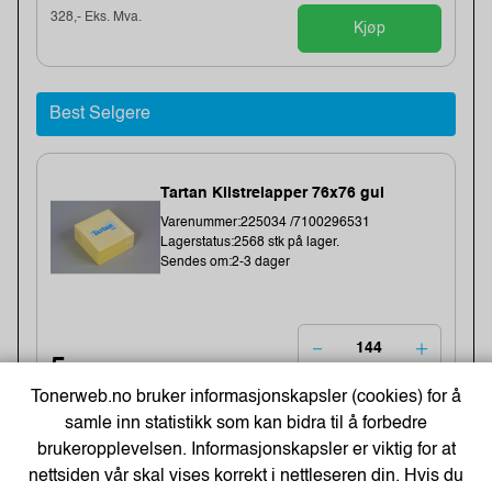
328,- Eks. Mva.
Kjøp
Best Selgere
Tartan Klistrelapper 76x76 gul
Varenummer:225034 /7100296531
Lagerstatus:2568 stk på lager.
Sendes om:2-3 dager
5,-
Tonerweb.no bruker informasjonskapsler (cookies) for å
4,- Eks. Mva.
Kjøp
samle inn statistikk som kan bidra til å forbedre
brukeropplevelsen. Informasjonskapsler er viktig for at
nettsiden vår skal vises korrekt i nettleseren din. Hvis du
-48%
BATH GEL 300 ml - LET`S CHANGE