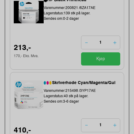
HP Black Printhead
Varenummer:200821 /6ZA17AE
Lagerstatus:139 stk på lager.
Sendes om:0-2 dager
213,-
170,- Eks. Mva.
Kjøp
Skriverhode Cyan/Magenta/Gul
Varenummer:215498 /3YP17AE
Lagerstatus:40 stk på lager.
Sendes om:3-6 dager
410,-