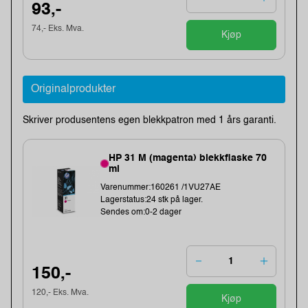
93,-
74,- Eks. Mva.
Kjøp
Originalprodukter
Skriver produsentens egen blekkpatron med 1 års garanti.
HP 31 M (magenta) blekkflaske 70
ml
Varenummer:160261 /1VU27AE
Lagerstatus:24 stk på lager.
Sendes om:0-2 dager
150,-
120,- Eks. Mva.
Kjøp