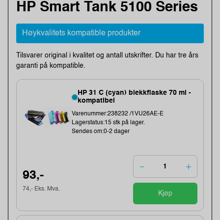
HP Smart Tank 5100 Series
Høykvalitets kompatible produkter
Tilsvarer original i kvalitet og antall utskrifter. Du har tre års
garanti på kompatible.
HP 31 C (cyan) blekkflaske 70 ml -
kompatibel
Varenummer:238232 /1VU26AE-E
Lagerstatus:15 stk på lager.
Sendes om:0-2 dager
93,-
74,- Eks. Mva.
Kjøp