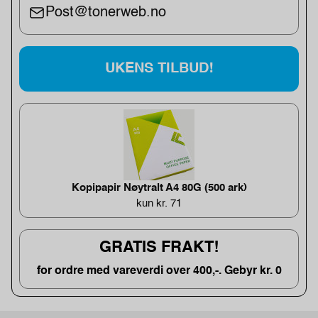
Post@tonerweb.no
UKENS TILBUD!
Kopipapir Nøytralt A4 80G (500 ark)
kun kr. 71
GRATIS FRAKT!
for ordre med vareverdi over 400,-. Gebyr kr. 0