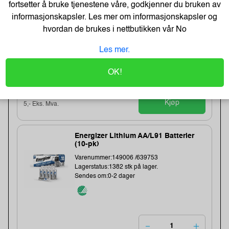
fortsetter å bruke tjenestene våre, godkjenner du bruken av
OUR LIFE
informasjonskapsler. Les mer om informasjonskapsler og
Varenummer:184283 /BathGEL-300-ml
hvordan de brukes i nettbutikken vår
No
Lagerstatus:2550 stk på lager.
Sendes om:0-2 dager
Les mer.
OK!
6,-
12,-
Kjøp
5,- Eks. Mva.
Energizer Lithium AA/L91 Batterier
(10-pk)
Varenummer:149006 /639753
Lagerstatus:1382 stk på lager.
Sendes om:0-2 dager