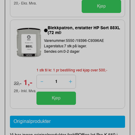
20,- Eks. Mva.
Kjøp
Blekkpatron, erstatter HP Sort 88XL
(72 ml)
Varenummer:5550 /19396-C9396AE
Lagerstatus:7 stk på lager.
Sendes om:0-2 dager
1 stk til kr. 1 pr bestilling ved kjøp over 500,-
1,-
22,-
28,- Inkl. Mva.
Kjøp
Originalprodukter