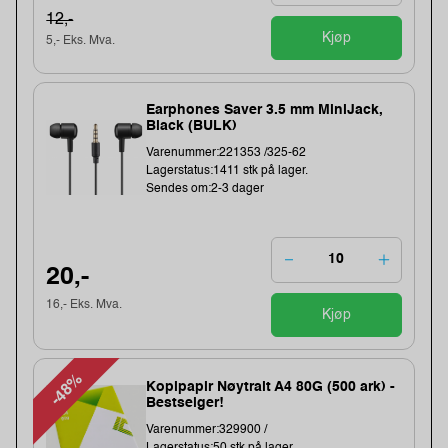
12,-
Kjøp
5,- Eks. Mva.
Earphones Saver 3.5 mm MiniJack,
Black (BULK)
Varenummer:221353 /325-62
Lagerstatus:1411 stk på lager.
Sendes om:2-3 dager
20,-
16,- Eks. Mva.
Kjøp
-48%
Kopipapir Nøytralt A4 80G (500 ark) -
Bestselger!
Varenummer:329900 /
Lagerstatus:50 stk på lager.