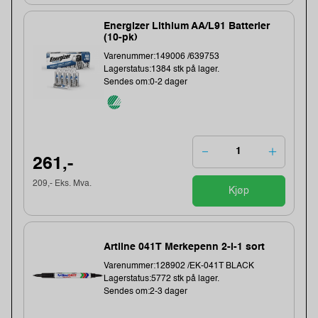
Energizer Lithium AA/L91 Batterier
(10-pk)
Varenummer:149006 /639753
Lagerstatus:1384 stk på lager.
Sendes om:0-2 dager
261,-
209,- Eks. Mva.
Kjøp
Artline 041T Merkepenn 2-i-1 sort
Varenummer:128902 /EK-041T BLACK
Lagerstatus:5772 stk på lager.
Sendes om:2-3 dager