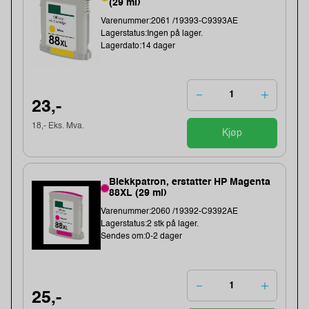
(29 ml)
Varenummer:2061 /19393-C9393AE
Lagerstatus:Ingen på lager.
Lagerdato:14 dager
23,-
18,- Eks. Mva.
Kjøp
Blekkpatron, erstatter HP Magenta
88XL (29 ml)
Varenummer:2060 /19392-C9392AE
Lagerstatus:2 stk på lager.
Sendes om:0-2 dager
25,-