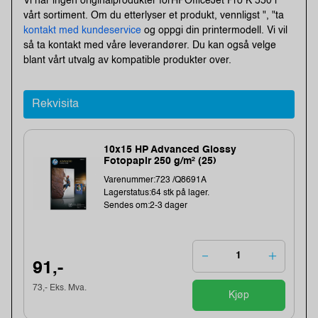
Vi har ingen originalprodukter forHPOfficeJet Pro K 550 i
vårt sortiment. Om du etterlyser et produkt, vennligst ", "ta
kontakt med kundeservice
og oppgi din printermodell. Vi vil
så ta kontakt med våre leverandører. Du kan også velge
blant vårt utvalg av kompatible produkter over.
Rekvisita
10x15 HP Advanced Glossy
Fotopapir 250 g/m² (25)
Varenummer:723 /Q8691A
Lagerstatus:64 stk på lager.
Sendes om:2-3 dager
91,-
73,- Eks. Mva.
Kjøp