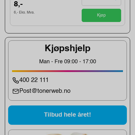
8,-
6,- Eks. Mva.
Kjøp
Kjøpshjelp
Man - Fre 09:00 - 17:00
400 22 111
Post@tonerweb.no
Tilbud hele året!