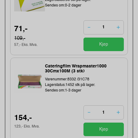
Sendes om:0-2 dager
71,-
109,-
Kjøp
57,- Eks. Mva.
Cateringfilm Wrapmaster1000
30Cmx100M (3 stk)
Varenummer:8332 /31C78
Lagerstatus:1452 stk på lager.
Sendes om:1-3 dager
154,-
123,- Eks. Mva.
Kjøp