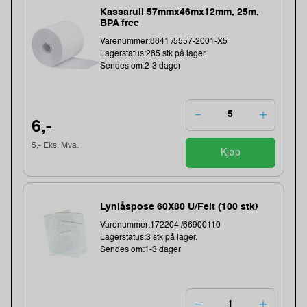
Kassarull 57mmx46mx12mm, 25m,
BPA free
Varenummer:8841 /5557-2001-X5
Lagerstatus:285 stk på lager.
Sendes om:2-3 dager
6,-
5,- Eks. Mva.
Kjøp
Lynlåspose 60X80 U/Felt (100 stk)
Varenummer:172204 /66900110
Lagerstatus:3 stk på lager.
Sendes om:1-3 dager