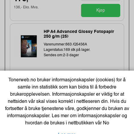
136,- Eks. Mva.
Kjøp
HP A4 Advanced Glossy Fotopapir
250 g/m (25)
Varenummer:663 /Q5456A
Lagerstatus:169 stk på lager.
Sendes om:2-3 dager
Tonerweb.no bruker informasjonskapsler (cookies) for å
187,-
samle inn statistikk som kan bidra til å forbedre
150,- Eks. Mva.
Kjøp
brukeropplevelsen. Informasjonskapsler er viktig for at
nettsiden vår skal vises korrekt i nettleseren din. Hvis du
fortsetter å bruke tjenestene våre, godkjenner du bruken av
informasjonskapsler. Les mer om informasjonskapsler og
Best Selgere
hvordan de brukes i nettbutikken vår
No