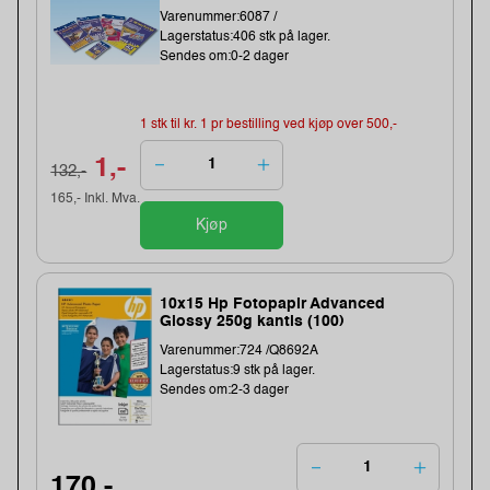
Varenummer:6087 /
Lagerstatus:406 stk på lager.
Sendes om:0-2 dager
1 stk til kr. 1 pr bestilling ved kjøp over 500,-
1,-
132,-
165,- Inkl. Mva.
Kjøp
10x15 Hp Fotopapir Advanced
Glossy 250g kantls (100)
Varenummer:724 /Q8692A
Lagerstatus:9 stk på lager.
Sendes om:2-3 dager
170,-