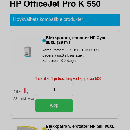
HP OfficeJet Pro K 550
Høykvalitets kompatible produkter
Blekkpatron, erstatter HP Cyan
88XL (29 ml)
Varenummer:5551 /19391-C9391AE
Lagerstatus:3 stk på lager.
Sendes om:0-2 dager
1 stk til kr. 1 pr bestilling ved kjøp over 500,-
1,-
18,-
23,- Inkl. Mva.
Kjøp
Blekkpatron, erstatter HP Gul 88XL