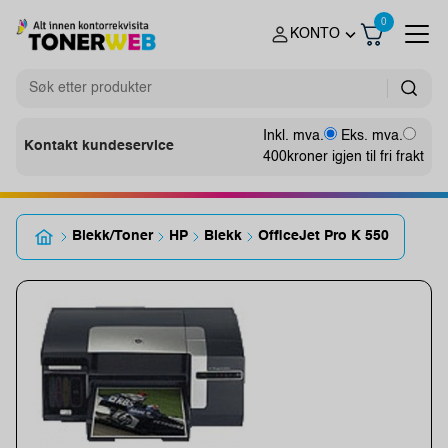
0
KONTO
Inkl. mva.
Eks. mva.
Kontakt kundeservice
400
kroner igjen til fri frakt
Blekk/Toner
HP
Blekk
OfficeJet Pro K 550