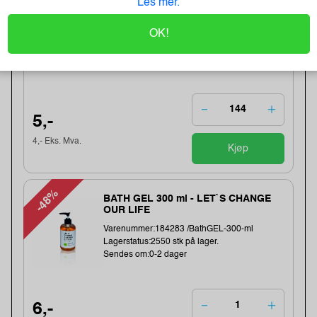
Les mer.
Tartan Klistrelapper 76x76 gul
Varenummer:225034 /7100296531
OK!
Lagerstatus:2568 stk på lager.
Sendes om:2-3 dager
5,-
4,- Eks. Mva.
Kjøp
-48%
BATH GEL 300 ml - LET`S CHANGE
OUR LIFE
Varenummer:184283 /BathGEL-300-ml
Lagerstatus:2550 stk på lager.
Sendes om:0-2 dager
6,-