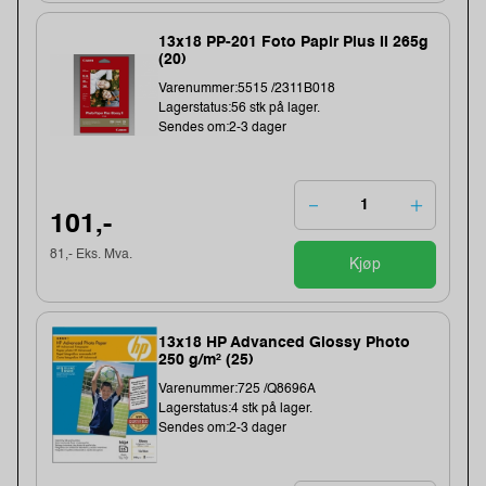
13x18 PP-201 Foto Papir Plus II 265g
(20)
Varenummer:5515 /2311B018
Lagerstatus:56 stk på lager.
Sendes om:2-3 dager
101,-
81,- Eks. Mva.
Kjøp
13x18 HP Advanced Glossy Photo
250 g/m² (25)
Varenummer:725 /Q8696A
Lagerstatus:4 stk på lager.
Sendes om:2-3 dager