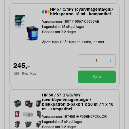
HP 57 C/M/Y (cyan/magenta/gul)
blekkpatron 18 ml - kompatibel
Varenummer:1907 /16657-C6657AE
Lagerstatus:15 stk på lager.
Sendes om:0-2 dager
Åpent kjøp 10 år, kjøp en ekstra, les mer
245,-
196,- Eks. Mva.
Kjøp
HP 56 / 57 BK/C/M/Y
(svart/cyan/magenta/gul)
blekkpatron 2-pakk 1 x 20 ml / 1 x 18
ml - kompatibel
Varenummer:197459 /HP56BK57COLOR
Lagerstatus:5 stk på lager.
Sendes om:0-2 dager