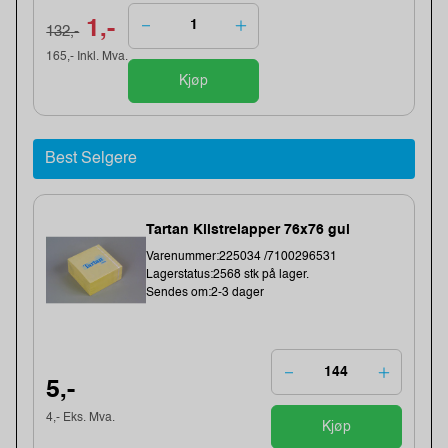
1,-
132,-
165,- Inkl. Mva.
Kjøp
Best Selgere
Tartan Klistrelapper 76x76 gul
Varenummer:225034 /7100296531
Lagerstatus:2568 stk på lager.
Sendes om:2-3 dager
5,-
4,- Eks. Mva.
Kjøp