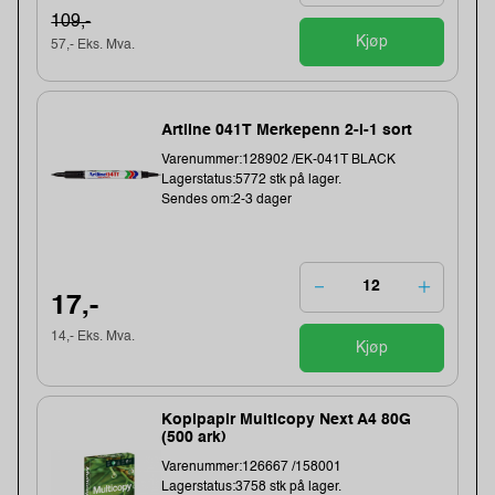
109,-
Kjøp
57,- Eks. Mva.
Artline 041T Merkepenn 2-i-1 sort
Varenummer:128902 /EK-041T BLACK
Lagerstatus:5772 stk på lager.
Sendes om:2-3 dager
17,-
14,- Eks. Mva.
Kjøp
Kopipapir Multicopy Next A4 80G
(500 ark)
Varenummer:126667 /158001
Lagerstatus:3758 stk på lager.