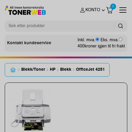
0
KONTO
Inkl. mva.
Eks. mva.
Kontakt kundeservice
400
kroner igjen til fri frakt
Blekk/Toner
HP
Blekk
OfficeJet 4251