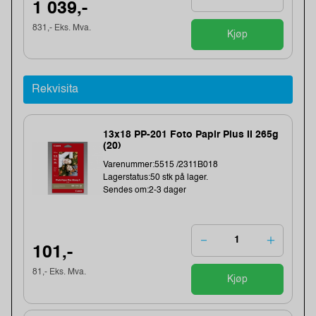
1 039,-
831,- Eks. Mva.
Kjøp
Rekvisita
13x18 PP-201 Foto Papir Plus II 265g
(20)
Varenummer:5515 /2311B018
Lagerstatus:50 stk på lager.
Sendes om:2-3 dager
101,-
81,- Eks. Mva.
Kjøp