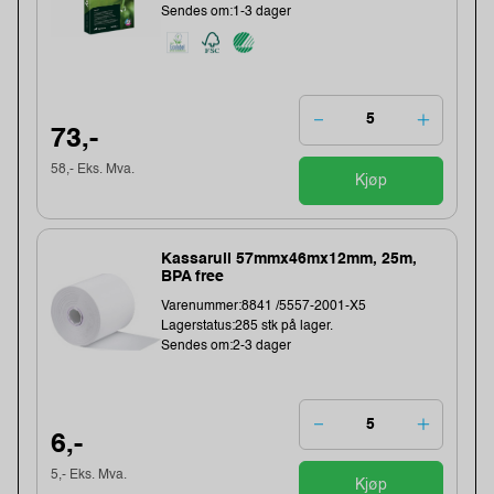
Sendes om:1-3 dager
73,-
58,- Eks. Mva.
Kjøp
Kassarull 57mmx46mx12mm, 25m,
BPA free
Varenummer:8841 /5557-2001-X5
Lagerstatus:285 stk på lager.
Sendes om:2-3 dager
6,-
5,- Eks. Mva.
Kjøp