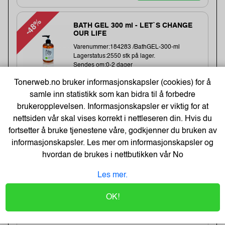
-48%
BATH GEL 300 ml - LET`S CHANGE
OUR LIFE
Varenummer:184283 /BathGEL-300-ml
Lagerstatus:2550 stk på lager.
Sendes om:0-2 dager
Tonerweb.no bruker informasjonskapsler (cookies) for å
samle inn statistikk som kan bidra til å forbedre
6,-
brukeropplevelsen. Informasjonskapsler er viktig for at
nettsiden vår skal vises korrekt i nettleseren din. Hvis du
12,-
Kjøp
5,- Eks. Mva.
fortsetter å bruke tjenestene våre, godkjenner du bruken av
informasjonskapsler. Les mer om informasjonskapsler og
hvordan de brukes i nettbutikken vår
No
Earphones Saver 3.5 mm MiniJack,
Black (BULK)
Les mer.
Varenummer:221353 /325-62
Lagerstatus:1411 stk på lager.
OK!
Sendes om:2-3 dager