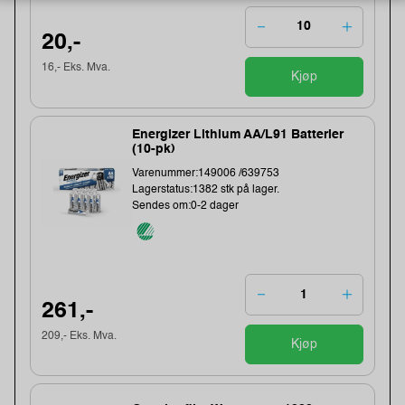
20,-
16,- Eks. Mva.
Kjøp
Energizer Lithium AA/L91 Batterier
(10-pk)
Varenummer:149006 /639753
Lagerstatus:1382 stk på lager.
Sendes om:0-2 dager
261,-
209,- Eks. Mva.
Kjøp