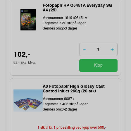
Fotopapir HP Q5451A Everyday SG
A4 (25)
Varenummer:1619 /Q5451A
Lagerstatus:80 stk på lager.
Sendes om:2-3 dager
102,-
82,- Eks. Mva.
Kjøp
A6 Fotopapir High Glossy Cast
Coated Inkjet 260g (20 stk)
Varenummer:6087 /
Lagerstatus:406 stk på lager.
Sendes om:0-2 dager
1 stk til kr. 1 pr bestilling ved kjøp over 500,-