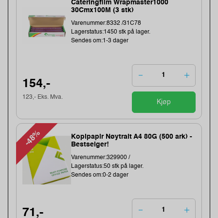
Cateringfilm Wrapmaster1000
30Cmx100M (3 stk)
Varenummer:8332 /31C78
Lagerstatus:1450 stk på lager.
Sendes om:1-3 dager
154,-
123,- Eks. Mva.
Kjøp
-48%
Kopipapir Nøytralt A4 80G (500 ark) -
Bestselger!
Varenummer:329900 /
Lagerstatus:50 stk på lager.
Sendes om:0-2 dager
71,-