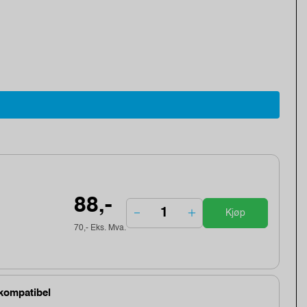
88,-
Kjøp
70,- Eks. Mva.
 kompatibel