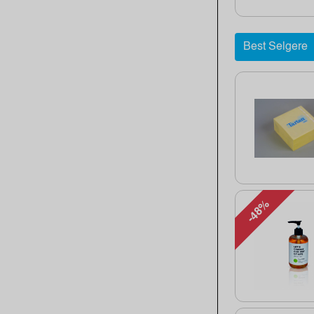
Best Selgere
-48%