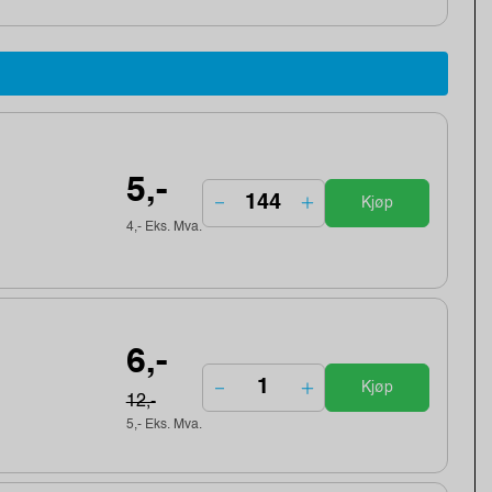
5,-
Kjøp
4,- Eks. Mva.
6,-
Kjøp
12,-
5,- Eks. Mva.