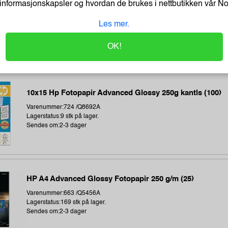
informasjonskapsler og hvordan de brukes i nettbutikken vår
N
A6 Fotopapir High Glossy Cast Coated Inkjet 260g (20 st
Varenummer:6087 /
Les mer.
Lagerstatus:406 stk på lager.
Sendes om:0-2 dager
OK!
10x15 Hp Fotopapir Advanced Glossy 250g kantls (100)
Varenummer:724 /Q8692A
Lagerstatus:9 stk på lager.
Sendes om:2-3 dager
HP A4 Advanced Glossy Fotopapir 250 g/m (25)
Varenummer:663 /Q5456A
Lagerstatus:169 stk på lager.
Sendes om:2-3 dager