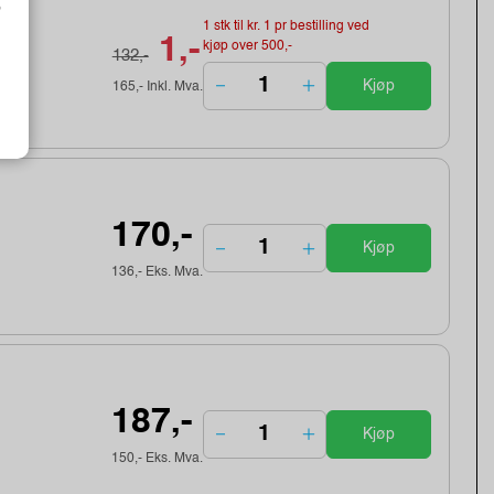
o
k)
1 stk til kr. 1 pr bestilling ved
1,-
kjøp over 500,-
132,-
Kjøp
165,- Inkl. Mva.
170,-
Kjøp
136,- Eks. Mva.
187,-
Kjøp
150,- Eks. Mva.