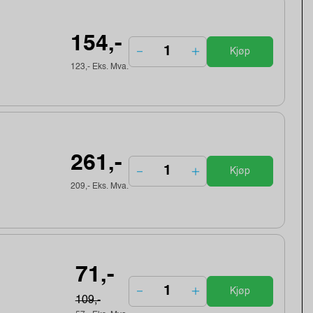
154,-
Kjøp
123,- Eks. Mva.
261,-
Kjøp
209,- Eks. Mva.
71,-
Kjøp
109,-