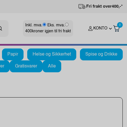
Fri frakt over
400,-*
Inkl. mva.
Eks. mva.
0
KONTO
400
kroner igjen til fri frakt
Papir
Helse og Sikkerhet
Spise og Drikke
er
Gratisvarer
Alle