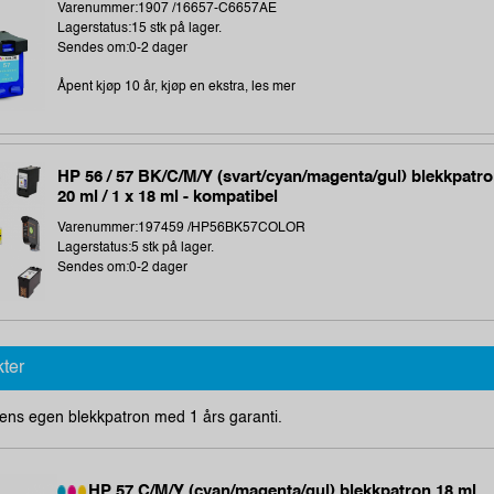
Varenummer:1907 /16657-C6657AE
Lagerstatus:15 stk på lager.
Sendes om:0-2 dager
Åpent kjøp 10 år, kjøp en ekstra, les mer
HP 56 / 57 BK/C/M/Y (svart/cyan/magenta/gul) blekkpatro
20 ml / 1 x 18 ml - kompatibel
Varenummer:197459 /HP56BK57COLOR
Lagerstatus:5 stk på lager.
Sendes om:0-2 dager
kter
ens egen blekkpatron med 1 års garanti.
HP 57 C/M/Y (cyan/magenta/gul) blekkpatron 18 ml