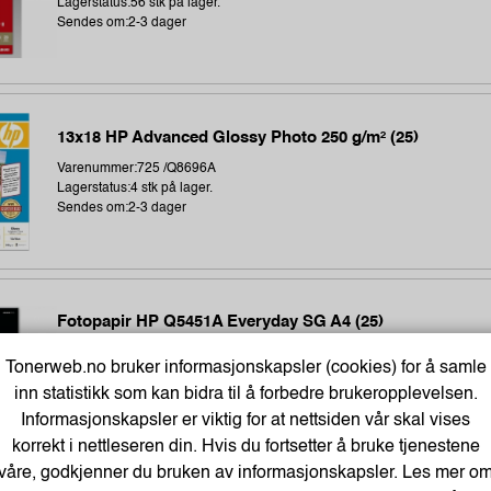
Lagerstatus:56 stk på lager.
Sendes om:2-3 dager
13x18 HP Advanced Glossy Photo 250 g/m² (25)
Varenummer:725 /Q8696A
Lagerstatus:4 stk på lager.
Sendes om:2-3 dager
Fotopapir HP Q5451A Everyday SG A4 (25)
Varenummer:1619 /Q5451A
Tonerweb.no bruker informasjonskapsler (cookies) for å samle
Lagerstatus:24 stk på lager.
inn statistikk som kan bidra til å forbedre brukeropplevelsen.
Sendes om:2-3 dager
Informasjonskapsler er viktig for at nettsiden vår skal vises
korrekt i nettleseren din. Hvis du fortsetter å bruke tjenestene
våre, godkjenner du bruken av informasjonskapsler. Les mer o