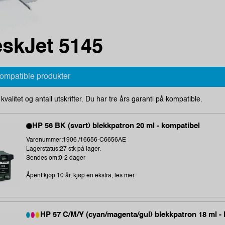
skJet 5145
kompatible produkter
i kvalitet og antall utskrifter. Du har tre års garanti på kompatible.
HP 56 BK (svart) blekkpatron 20 ml - kompatibel
Varenummer:1906 /16656-C6656AE
Lagerstatus:27 stk på lager.
Sendes om:0-2 dager
Åpent kjøp 10 år, kjøp en ekstra, les mer
HP 57 C/M/Y (cyan/magenta/gul) blekkpatron 18 ml -