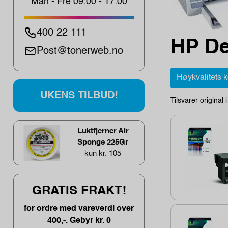
Man - Fre 09:00 - 17:00
400 22 111
HP De
Post@tonerweb.no
Høykvalitets 
UKENS TILBUD!
Tilsvarer original 
Luktfjerner Air
Sponge 225Gr
kun kr. 105
GRATIS FRAKT!
for ordre med vareverdi over
400,-. Gebyr kr. 0