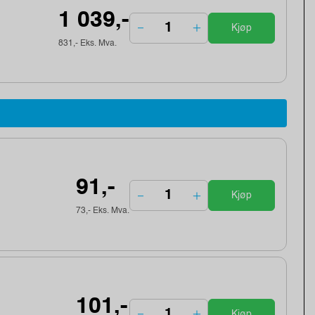
1 039,-
Kjøp
831,- Eks. Mva.
91,-
Kjøp
73,- Eks. Mva.
101,-
Kjøp