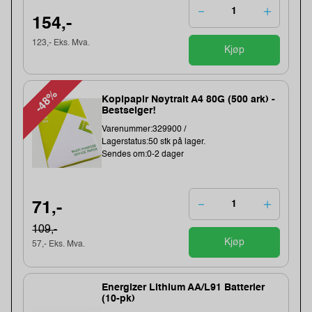
154,-
123,- Eks. Mva.
Kjøp
-48%
Kopipapir Nøytralt A4 80G (500 ark) -
Bestselger!
Varenummer:329900 /
Lagerstatus:50 stk på lager.
Sendes om:0-2 dager
71,-
109,-
Kjøp
57,- Eks. Mva.
Energizer Lithium AA/L91 Batterier
(10-pk)