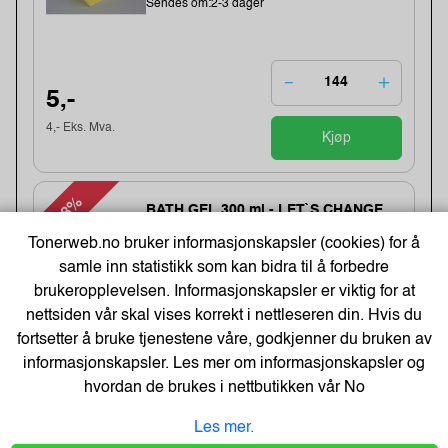
Sendes om:2-3 dager
5,-
4,- Eks. Mva.
Kjøp
-48%
BATH GEL 300 ml - LET`S CHANGE
OUR LIFE
Tonerweb.no bruker informasjonskapsler (cookies) for å
Varenummer:184283 /BathGEL-300-ml
samle inn statistikk som kan bidra til å forbedre
Lagerstatus:2550 stk på lager.
Sendes om:0-2 dager
brukeropplevelsen. Informasjonskapsler er viktig for at
nettsiden vår skal vises korrekt i nettleseren din. Hvis du
fortsetter å bruke tjenestene våre, godkjenner du bruken av
6,-
informasjonskapsler. Les mer om informasjonskapsler og
hvordan de brukes i nettbutikken vår
No
12,-
Kjøp
5,- Eks. Mva.
Les mer.