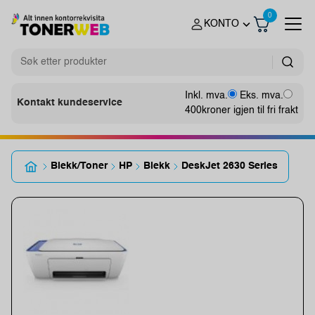
0
KONTO
Inkl. mva.
Eks. mva.
Kontakt kundeservice
400
kroner igjen til fri frakt
Blekk/Toner
HP
Blekk
DeskJet 2630 Series