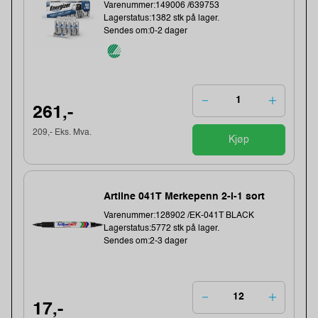
Varenummer:149006 /639753
Lagerstatus:1382 stk på lager.
Sendes om:0-2 dager
261,-
209,- Eks. Mva.
Kjøp
Artline 041T Merkepenn 2-i-1 sort
Varenummer:128902 /EK-041T BLACK
Lagerstatus:5772 stk på lager.
Sendes om:2-3 dager
17,-