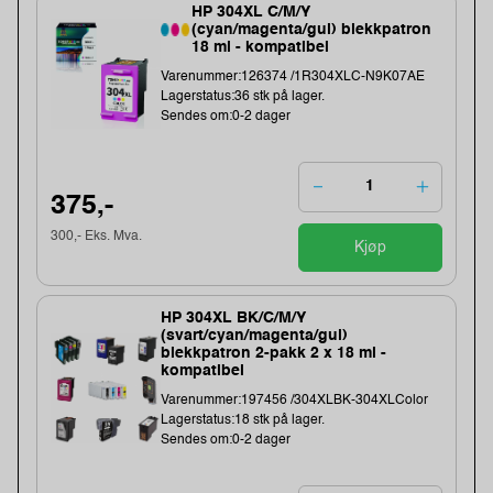
HP 304XL C/M/Y
(cyan/magenta/gul) blekkpatron
18 ml - kompatibel
Varenummer:126374 /1R304XLC-N9K07AE
Lagerstatus:36 stk på lager.
Sendes om:0-2 dager
375,-
300,- Eks. Mva.
Kjøp
HP 304XL BK/C/M/Y
(svart/cyan/magenta/gul)
blekkpatron 2-pakk 2 x 18 ml -
kompatibel
Varenummer:197456 /304XLBK-304XLColor
Lagerstatus:18 stk på lager.
Sendes om:0-2 dager