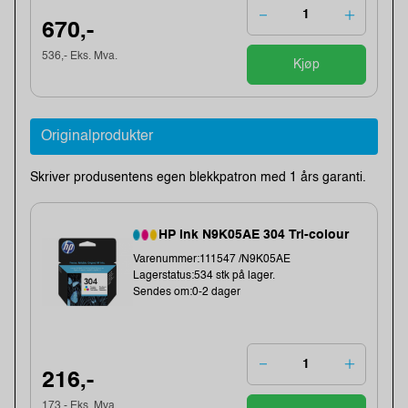
670,-
536,- Eks. Mva.
Kjøp
Originalprodukter
Skriver produsentens egen blekkpatron med 1 års garanti.
HP Ink N9K05AE 304 Tri-colour
Varenummer:111547 /N9K05AE
Lagerstatus:534 stk på lager.
Sendes om:0-2 dager
216,-
173,- Eks. Mva.