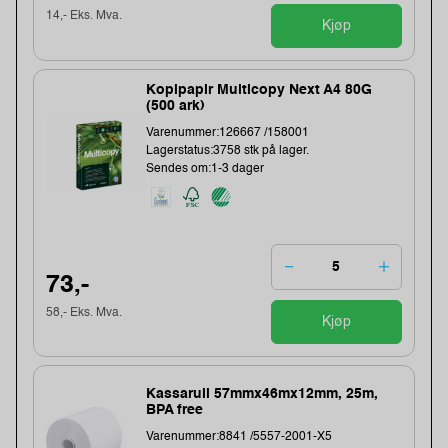
14,- Eks. Mva.
Kjøp
Kopipapir Multicopy Next A4 80G
(500 ark)
Varenummer:126667 /158001
Lagerstatus:3758 stk på lager.
Sendes om:1-3 dager
73,-
58,- Eks. Mva.
Kjøp
Kassarull 57mmx46mx12mm, 25m,
BPA free
Varenummer:8841 /5557-2001-X5