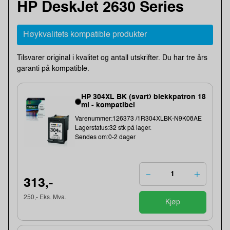
HP DeskJet 2630 Series
Høykvalitets kompatible produkter
Tilsvarer original i kvalitet og antall utskrifter. Du har tre års
garanti på kompatible.
HP 304XL BK (svart) blekkpatron 18
ml - kompatibel
Varenummer:126373 /1R304XLBK-N9K08AE
Lagerstatus:32 stk på lager.
Sendes om:0-2 dager
313,-
250,- Eks. Mva.
Kjøp