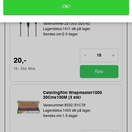
OK!
Earphones Saver 3.5 mm MiniJack,
Black (BULK)
Varenummer:221353 /325-62
Lagerstatus:1411 stk på lager.
Sendes om:2-3 dager
20,-
16,- Eks. Mva.
Kjøp
Cateringfilm Wrapmaster1000
30Cmx100M (3 stk)
Varenummer:8332 /31C78
Lagerstatus:1450 stk på lager.
Sendes om:1-3 dager