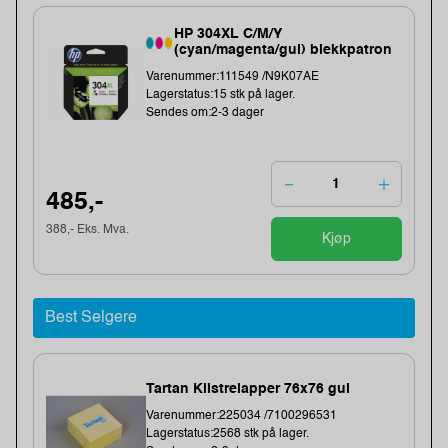
HP 304XL C/M/Y
(cyan/magenta/gul) blekkpatron
Varenummer:111549 /N9K07AE
Lagerstatus:15 stk på lager.
Sendes om:2-3 dager
485,-
388,- Eks. Mva.
Kjøp
Best Selgere
Tartan Klistrelapper 76x76 gul
Varenummer:225034 /7100296531
Lagerstatus:2568 stk på lager.