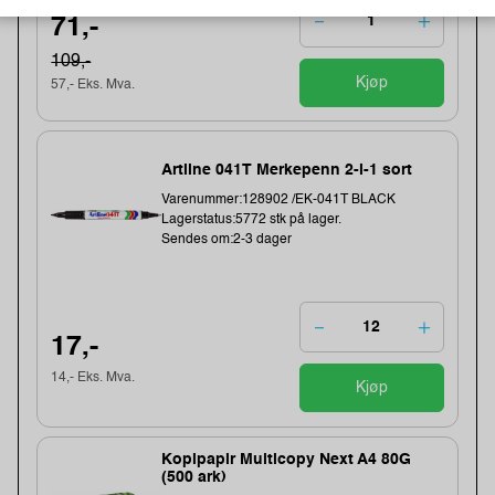
71,-
109,-
Kjøp
57,- Eks. Mva.
Artline 041T Merkepenn 2-i-1 sort
Varenummer:128902 /EK-041T BLACK
Lagerstatus:5772 stk på lager.
Sendes om:2-3 dager
17,-
14,- Eks. Mva.
Kjøp
Kopipapir Multicopy Next A4 80G
(500 ark)