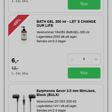
4,- Eks. Mva.
Kjøp
-48%
BATH GEL 300 ml - LET`S CHANGE
OUR LIFE
Varenummer:184283 /BathGEL-300-ml
Lagerstatus:2550 stk på lager.
Sendes om:0-2 dager
6,-
12,-
Kjøp
5,- Eks. Mva.
Earphones Saver 3.5 mm MiniJack,
Black (BULK)
Varenummer:221353 /325-62
Lagerstatus:1411 stk på lager.
Sendes om:2-3 dager