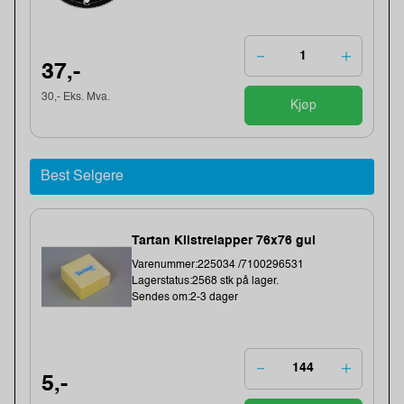
37,-
30,- Eks. Mva.
Kjøp
Best Selgere
Tartan Klistrelapper 76x76 gul
Varenummer:225034 /7100296531
Lagerstatus:2568 stk på lager.
Sendes om:2-3 dager
5,-