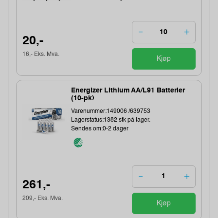
20,-
16,- Eks. Mva.
Kjøp
Energizer Lithium AA/L91 Batterier
(10-pk)
Varenummer:149006 /639753
Lagerstatus:1382 stk på lager.
Sendes om:0-2 dager
261,-
209,- Eks. Mva.
Kjøp