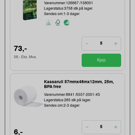
Varenummer:126667 /158001
Lagerstatus:3758 stk på lager.
Sendes om:1-3 dager
73,-
58,- Eks. Mva.
Kjøp
Kassarull 57mmx46mx12mm, 25m,
BPA free
Varenummer:8841 /5557-2001-X5
Lagerstatus:285 stk på lager.
Sendes om:2-3 dager
6,-