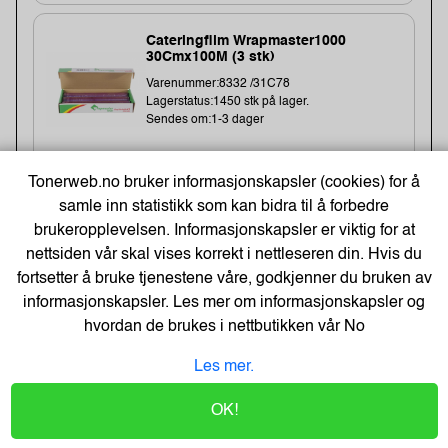
Cateringfilm Wrapmaster1000
30Cmx100M (3 stk)
Varenummer:8332 /31C78
Lagerstatus:1450 stk på lager.
Sendes om:1-3 dager
Tonerweb.no bruker informasjonskapsler (cookies) for å
154,-
samle inn statistikk som kan bidra til å forbedre
brukeropplevelsen. Informasjonskapsler er viktig for at
123,- Eks. Mva.
Kjøp
nettsiden vår skal vises korrekt i nettleseren din. Hvis du
fortsetter å bruke tjenestene våre, godkjenner du bruken av
informasjonskapsler. Les mer om informasjonskapsler og
-48%
Kopipapir Nøytralt A4 80G (500 ark) -
hvordan de brukes i nettbutikken vår
No
Bestselger!
Varenummer:329900 /
Les mer.
Lagerstatus:50 stk på lager.
Sendes om:0-2 dager
OK!