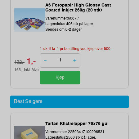
A6 Fotopapir High Glossy Cast
Coated Inkjet 260g (20 stk)
Varenummer:6087 /
Lagerstatus:406 stk på lager.
Sendes om:0-2 dager
1 stk til kr. 1 pr bestilling ved kjøp over 500,-
1,-
132,-
165,- Inkl. Mva.
Kjøp
Best Selgere
Tartan Klistrelapper 76x76 gul
Varenummer:225034 /7100296531
Lagerstatus:2568 stk på lager.