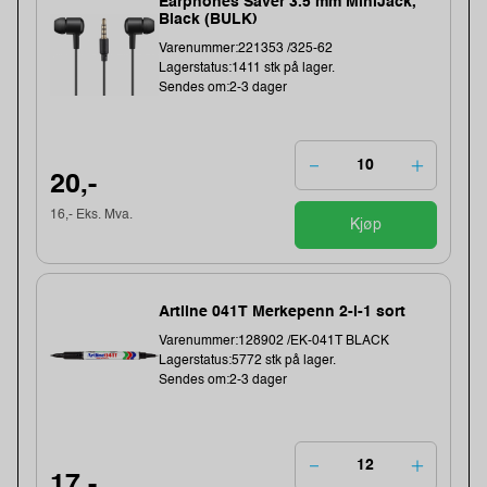
Earphones Saver 3.5 mm MiniJack,
Black (BULK)
Varenummer:221353 /325-62
Lagerstatus:1411 stk på lager.
Sendes om:2-3 dager
20,-
16,- Eks. Mva.
Kjøp
Artline 041T Merkepenn 2-i-1 sort
Varenummer:128902 /EK-041T BLACK
Lagerstatus:5772 stk på lager.
Sendes om:2-3 dager
17,-