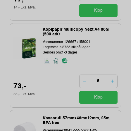
14,- Eks. Mva.
Kjøp
Kopipapir Multicopy Next A4 80G
(500 ark)
Varenummer:126667 /158001
Lagerstatus:3758 stk på lager.
Sendes om:1-3 dager
73,-
58,- Eks. Mva.
Kjøp
Kassarull 57mmx46mx12mm, 25m,
BPA free
Varenummer:8841 /5557-2001-X5