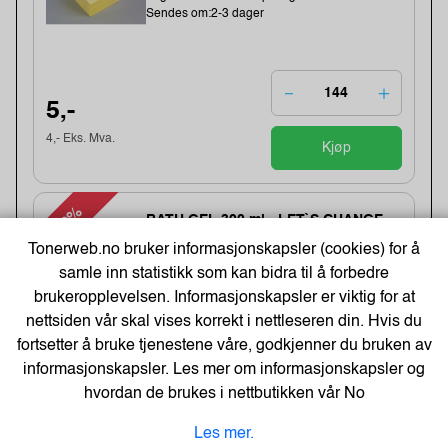
Sendes om:2-3 dager
5,-
4,- Eks. Mva.
Kjøp
-48%
BATH GEL 300 ml - LET`S CHANGE
OUR LIFE
Tonerweb.no bruker informasjonskapsler (cookies) for å
Varenummer:184283 /BathGEL-300-ml
samle inn statistikk som kan bidra til å forbedre
Lagerstatus:2550 stk på lager.
brukeropplevelsen. Informasjonskapsler er viktig for at
Sendes om:0-2 dager
nettsiden vår skal vises korrekt i nettleseren din. Hvis du
fortsetter å bruke tjenestene våre, godkjenner du bruken av
informasjonskapsler. Les mer om informasjonskapsler og
6,-
hvordan de brukes i nettbutikken vår
No
12,-
Kjøp
5,- Eks. Mva.
Les mer.