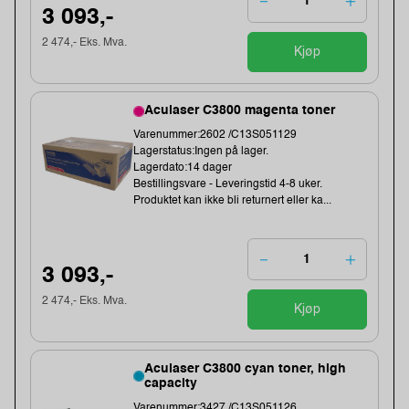
3 093,-
2 474,- Eks. Mva.
Kjøp
Aculaser C3800 magenta toner
Varenummer:2602 /C13S051129
Lagerstatus:Ingen på lager.
Lagerdato:14 dager
Bestillingsvare - Leveringstid 4-8 uker.
Produktet kan ikke bli returnert eller ka...
3 093,-
2 474,- Eks. Mva.
Kjøp
Aculaser C3800 cyan toner, high
capacity
Varenummer:3427 /C13S051126