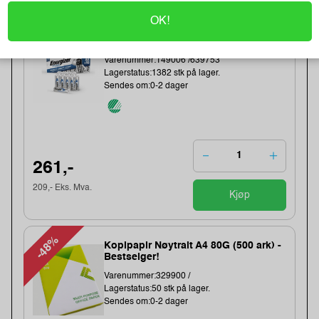
OK!
Energizer Lithium AA/L91 Batterier
(10-pk)
Varenummer:149006 /639753
Lagerstatus:1382 stk på lager.
Sendes om:0-2 dager
261,-
209,- Eks. Mva.
Kjøp
-48%
Kopipapir Nøytralt A4 80G (500 ark) -
Bestselger!
Varenummer:329900 /
Lagerstatus:50 stk på lager.
Sendes om:0-2 dager