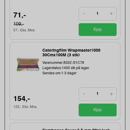
71,-
109,-
Kjøp
57,- Eks. Mva.
Cateringfilm Wrapmaster1000
30Cmx100M (3 stk)
Varenummer:8332 /31C78
Lagerstatus:1450 stk på lager.
Sendes om:1-3 dager
154,-
123,- Eks. Mva.
Kjøp