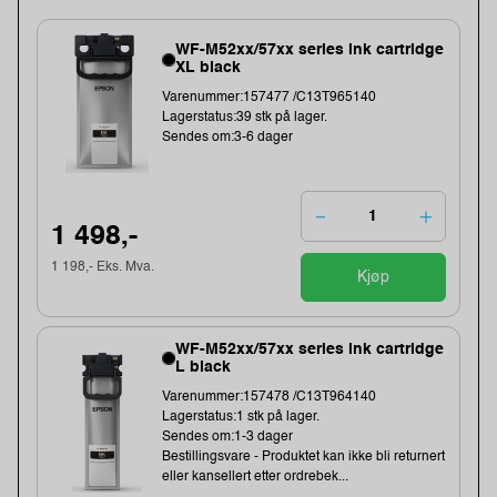
WF-M52xx/57xx series ink cartridge
XL black
Varenummer:157477 /C13T965140
Lagerstatus:39 stk på lager.
Sendes om:3-6 dager
1 498,-
1 198,- Eks. Mva.
Kjøp
WF-M52xx/57xx series ink cartridge
L black
Varenummer:157478 /C13T964140
Lagerstatus:1 stk på lager.
Sendes om:1-3 dager
Bestillingsvare - Produktet kan ikke bli returnert
eller kansellert etter ordrebek...