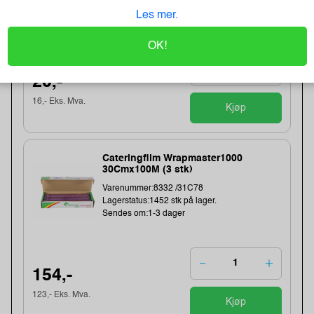
Lagerstatus:1411 stk på lager.
Les mer.
Sendes om:2-3 dager
OK!
20,-
16,- Eks. Mva.
Kjøp
Cateringfilm Wrapmaster1000
30Cmx100M (3 stk)
Varenummer:8332 /31C78
Lagerstatus:1452 stk på lager.
Sendes om:1-3 dager
154,-
123,- Eks. Mva.
Kjøp