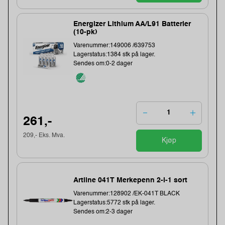
Energizer Lithium AA/L91 Batterier
(10-pk)
Varenummer:149006 /639753
Lagerstatus:1384 stk på lager.
Sendes om:0-2 dager
261,-
209,- Eks. Mva.
Kjøp
Artline 041T Merkepenn 2-i-1 sort
Varenummer:128902 /EK-041T BLACK
Lagerstatus:5772 stk på lager.
Sendes om:2-3 dager