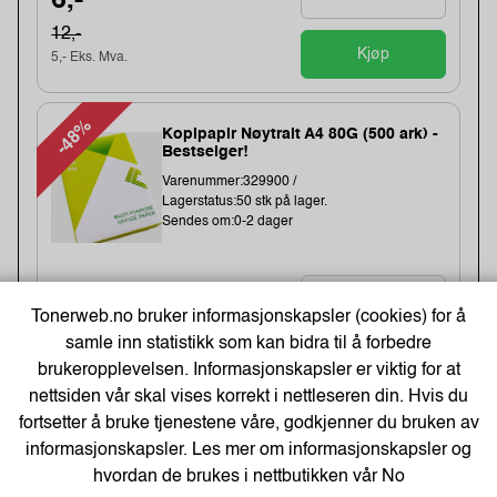
6,-
12,-
Kjøp
5,- Eks. Mva.
-48%
Kopipapir Nøytralt A4 80G (500 ark) -
Bestselger!
Varenummer:329900 /
Lagerstatus:50 stk på lager.
Sendes om:0-2 dager
71,-
Tonerweb.no bruker informasjonskapsler (cookies) for å
109,-
samle inn statistikk som kan bidra til å forbedre
Kjøp
57,- Eks. Mva.
brukeropplevelsen. Informasjonskapsler er viktig for at
nettsiden vår skal vises korrekt i nettleseren din. Hvis du
fortsetter å bruke tjenestene våre, godkjenner du bruken av
Earphones Saver 3.5 mm MiniJack,
informasjonskapsler. Les mer om informasjonskapsler og
Black (BULK)
hvordan de brukes i nettbutikken vår
No
Varenummer:221353 /325-62