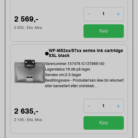
2 569,-
2 055,- Eks. Mva.
Kjøp
WF-M52xx/57xx series ink cartridge
XXL black
Varenummer:157476 /C13T966140
Lagerstatus:18 stk på lager.
Sendes om:2-3 dager
Bestillingsvare - Produktet kan ikke bli returnert
eller kansellert etter ordrebek...
2 635,-
2 108,- Eks. Mva.
Kjøp