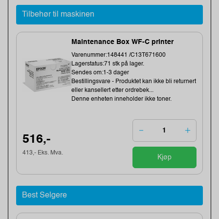
Tilbehør til maskinen
Maintenance Box WF-C printer
Varenummer:148441 /C13T671600
Lagerstatus:71 stk på lager.
Sendes om:1-3 dager
Bestillingsvare - Produktet kan ikke bli returnert
eller kansellert etter ordrebek...
Denne enheten inneholder ikke toner.
516,-
413,- Eks. Mva.
Kjøp
Best Selgere