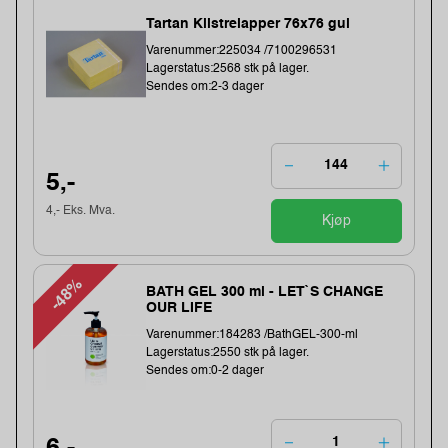
Tartan Klistrelapper 76x76 gul
Varenummer:225034 /7100296531
Lagerstatus:2568 stk på lager.
Sendes om:2-3 dager
5,-
4,- Eks. Mva.
Kjøp
-48%
BATH GEL 300 ml - LET`S CHANGE
OUR LIFE
Varenummer:184283 /BathGEL-300-ml
Lagerstatus:2550 stk på lager.
Sendes om:0-2 dager