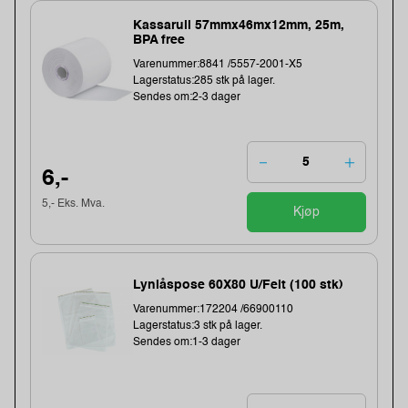
Kassarull 57mmx46mx12mm, 25m,
BPA free
Varenummer:8841 /5557-2001-X5
Lagerstatus:285 stk på lager.
Sendes om:2-3 dager
6,-
5,- Eks. Mva.
Kjøp
Lynlåspose 60X80 U/Felt (100 stk)
Varenummer:172204 /66900110
Lagerstatus:3 stk på lager.
Sendes om:1-3 dager