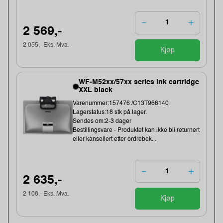
2 569,-
2 055,- Eks. Mva.
Kjøp
WF-M52xx/57xx series ink cartridge
XXL black
Varenummer:157476 /C13T966140
Lagerstatus:18 stk på lager.
Sendes om:2-3 dager
Bestillingsvare - Produktet kan ikke bli returnert
eller kansellert etter ordrebek...
2 635,-
2 108,- Eks. Mva.
Kjøp