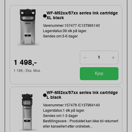
WF-M52xx/57xx series ink cartridge
XL black
Varenummer:157477 /C13T965140
Lagerstatus:39 stk på lager.
Sendes om:3-6 dager
1 498,-
1 198,- Eks. Mva.
Kjøp
WF-M52xx/57xx series ink cartridge
L black
Varenummer:157478 /C13T964140
Lagerstatus:1 stk på lager.
Sendes om:1-3 dager
Bestillingsvare - Produktet kan ikke bli returnert
eller kansellert etter ordrebek...