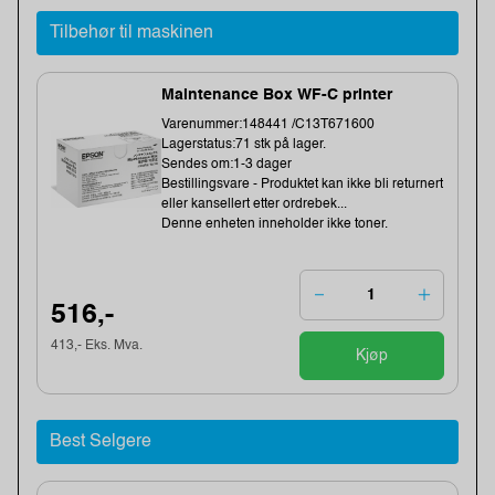
Tilbehør til maskinen
Maintenance Box WF-C printer
Varenummer:148441 /C13T671600
Lagerstatus:71 stk på lager.
Sendes om:1-3 dager
Bestillingsvare - Produktet kan ikke bli returnert
eller kansellert etter ordrebek...
Denne enheten inneholder ikke toner.
516,-
413,- Eks. Mva.
Kjøp
Best Selgere