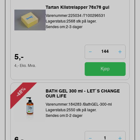
Tartan Klistrelapper 76x76 gul
Varenummer:225034 /7100296531
Lagerstatus:2568 stk på lager.
Sendes om:2-3 dager
5,-
4,- Eks. Mva.
Kjøp
-48%
BATH GEL 300 ml - LET`S CHANGE
OUR LIFE
Varenummer:184283 /BathGEL-300-ml
Lagerstatus:2550 stk på lager.
Sendes om:0-2 dager