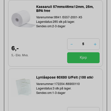
Kassarull 57mmx46mx12mm, 25m,
BPA free
Varenummer:8841 /5557-2001-X5
Lagerstatus:285 stk på lager.
Sendes om:2-3 dager
6,-
5,- Eks. Mva.
Kjøp
Lynlåspose 60X80 U/Felt (100 stk)
Varenummer:172204 /66900110
Lagerstatus:3 stk på lager.
Sendes om:1-3 dager