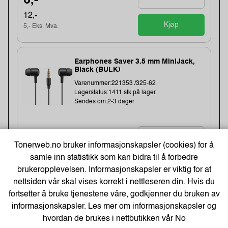
6,-
12,-
Kjøp
5,- Eks. Mva.
Earphones Saver 3.5 mm MiniJack,
Black (BULK)
Varenummer:221353 /325-62
Lagerstatus:1411 stk på lager.
Sendes om:2-3 dager
20,-
Tonerweb.no bruker informasjonskapsler (cookies) for å
samle inn statistikk som kan bidra til å forbedre
16,- Eks. Mva.
Kjøp
brukeropplevelsen. Informasjonskapsler er viktig for at
nettsiden vår skal vises korrekt i nettleseren din. Hvis du
fortsetter å bruke tjenestene våre, godkjenner du bruken av
-48%
Kopipapir Nøytralt A4 80G (500 ark) -
informasjonskapsler. Les mer om informasjonskapsler og
Bestselger!
hvordan de brukes i nettbutikken vår
No
Varenummer:329900 /