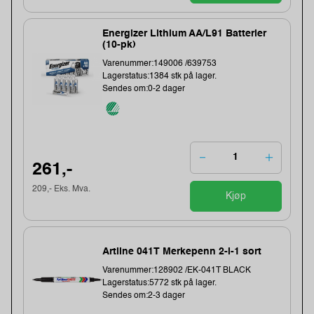
Energizer Lithium AA/L91 Batterier
(10-pk)
Varenummer:149006 /639753
Lagerstatus:1384 stk på lager.
Sendes om:0-2 dager
261,-
209,- Eks. Mva.
Kjøp
Artline 041T Merkepenn 2-i-1 sort
Varenummer:128902 /EK-041T BLACK
Lagerstatus:5772 stk på lager.
Sendes om:2-3 dager