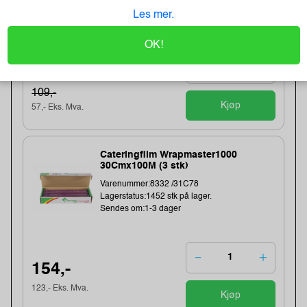
Lagerstatus:50 stk på lager.
Les mer.
Sendes om:0-2 dager
OK!
71,-
109,-
Kjøp
57,- Eks. Mva.
Cateringfilm Wrapmaster1000
30Cmx100M (3 stk)
Varenummer:8332 /31C78
Lagerstatus:1452 stk på lager.
Sendes om:1-3 dager
154,-
123,- Eks. Mva.
Kjøp