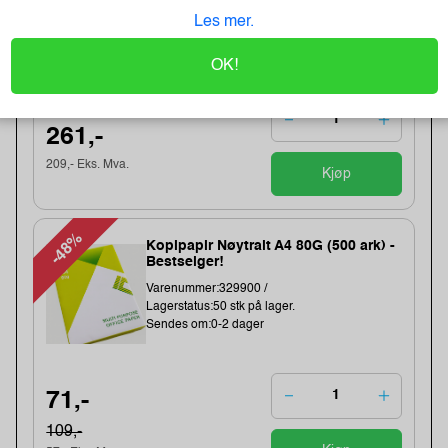
Lagerstatus:1384 stk på lager.
Les mer.
Sendes om:0-2 dager
OK!
261,-
209,- Eks. Mva.
Kjøp
-48%
Kopipapir Nøytralt A4 80G (500 ark) -
Bestselger!
Varenummer:329900 /
Lagerstatus:50 stk på lager.
Sendes om:0-2 dager
71,-
109,-