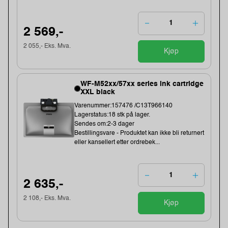
2 569,-
2 055,- Eks. Mva.
Kjøp
WF-M52xx/57xx series ink cartridge
XXL black
Varenummer:157476 /C13T966140
Lagerstatus:18 stk på lager.
Sendes om:2-3 dager
Bestillingsvare - Produktet kan ikke bli returnert
eller kansellert etter ordrebek...
2 635,-
2 108,- Eks. Mva.
Kjøp