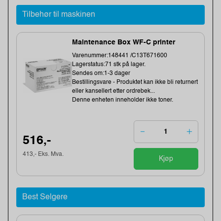
Tilbehør til maskinen
Maintenance Box WF-C printer
Varenummer:148441 /C13T671600
Lagerstatus:71 stk på lager.
Sendes om:1-3 dager
Bestillingsvare - Produktet kan ikke bli returnert
eller kansellert etter ordrebek...
Denne enheten inneholder ikke toner.
516,-
413,- Eks. Mva.
Kjøp
Best Selgere