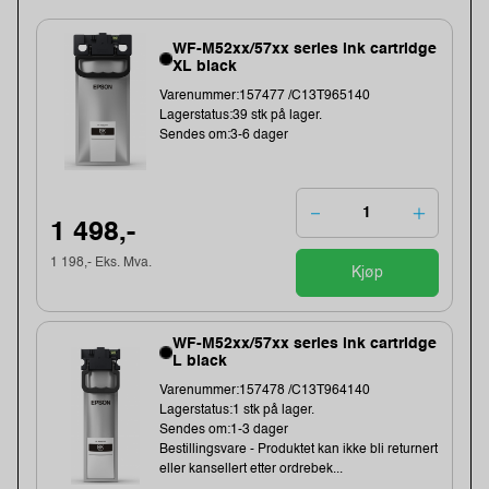
WF-M52xx/57xx series ink cartridge
XL black
Varenummer:157477 /C13T965140
Lagerstatus:39 stk på lager.
Sendes om:3-6 dager
1 498,-
1 198,- Eks. Mva.
Kjøp
WF-M52xx/57xx series ink cartridge
L black
Varenummer:157478 /C13T964140
Lagerstatus:1 stk på lager.
Sendes om:1-3 dager
Bestillingsvare - Produktet kan ikke bli returnert
eller kansellert etter ordrebek...