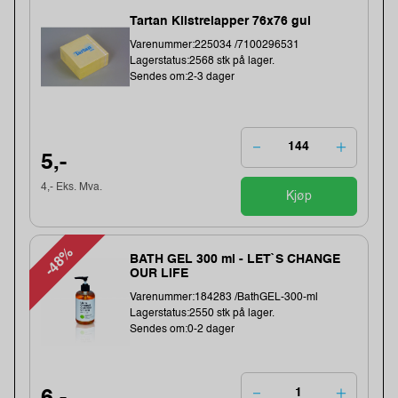
Tartan Klistrelapper 76x76 gul
Varenummer:225034 /7100296531
Lagerstatus:2568 stk på lager.
Sendes om:2-3 dager
5,-
4,- Eks. Mva.
Kjøp
-48%
BATH GEL 300 ml - LET`S CHANGE
OUR LIFE
Varenummer:184283 /BathGEL-300-ml
Lagerstatus:2550 stk på lager.
Sendes om:0-2 dager