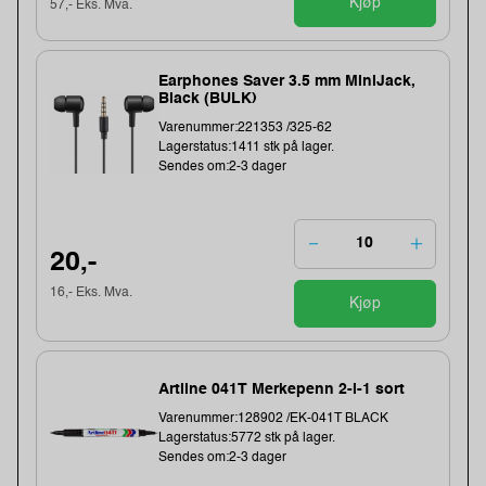
Kjøp
57,- Eks. Mva.
Earphones Saver 3.5 mm MiniJack,
Black (BULK)
Varenummer:221353 /325-62
Lagerstatus:1411 stk på lager.
Sendes om:2-3 dager
20,-
16,- Eks. Mva.
Kjøp
Artline 041T Merkepenn 2-i-1 sort
Varenummer:128902 /EK-041T BLACK
Lagerstatus:5772 stk på lager.
Sendes om:2-3 dager