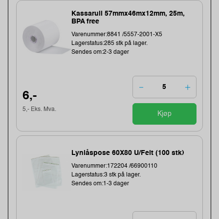
Kassarull 57mmx46mx12mm, 25m,
BPA free
Varenummer:8841 /5557-2001-X5
Lagerstatus:285 stk på lager.
Sendes om:2-3 dager
6,-
5,- Eks. Mva.
Kjøp
Lynlåspose 60X80 U/Felt (100 stk)
Varenummer:172204 /66900110
Lagerstatus:3 stk på lager.
Sendes om:1-3 dager