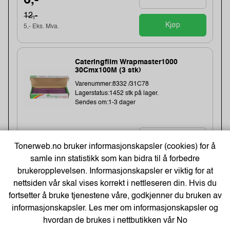
6,-
12,-
Kjøp
5,- Eks. Mva.
Cateringfilm Wrapmaster1000
30Cmx100M (3 stk)
Varenummer:8332 /31C78
Lagerstatus:1452 stk på lager.
Sendes om:1-3 dager
154,-
Tonerweb.no bruker informasjonskapsler (cookies) for å
samle inn statistikk som kan bidra til å forbedre
123,- Eks. Mva.
Kjøp
brukeropplevelsen. Informasjonskapsler er viktig for at
nettsiden vår skal vises korrekt i nettleseren din. Hvis du
fortsetter å bruke tjenestene våre, godkjenner du bruken av
Energizer Lithium AA/L91 Batterier
informasjonskapsler. Les mer om informasjonskapsler og
(10-pk)
hvordan de brukes i nettbutikken vår
No
Varenummer:149006 /639753