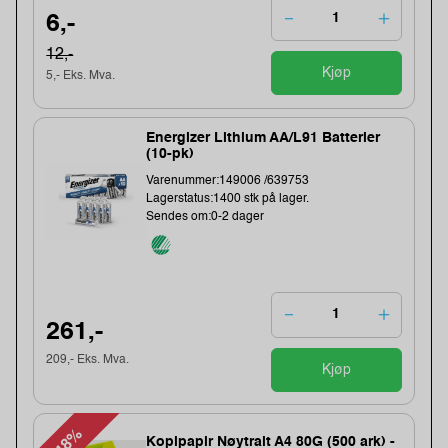
6,-
12,-
Kjøp
5,- Eks. Mva.
Energizer Lithium AA/L91 Batterier
(10-pk)
Varenummer:149006 /639753
Lagerstatus:1400 stk på lager.
Sendes om:0-2 dager
261,-
209,- Eks. Mva.
Kjøp
-48%
Kopipapir Nøytralt A4 80G (500 ark) -