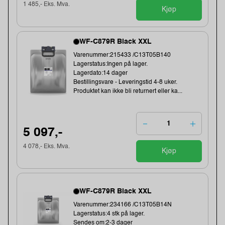
1 485,- Eks. Mva.
Kjøp
WF-C879R Black XXL
Varenummer:215433 /C13T05B140
Lagerstatus:Ingen på lager.
Lagerdato:14 dager
Bestillingsvare - Leveringstid 4-8 uker.
Produktet kan ikke bli returnert eller ka...
5 097,-
4 078,- Eks. Mva.
Kjøp
WF-C879R Black XXL
Varenummer:234166 /C13T05B14N
Lagerstatus:4 stk på lager.
Sendes om:2-3 dager