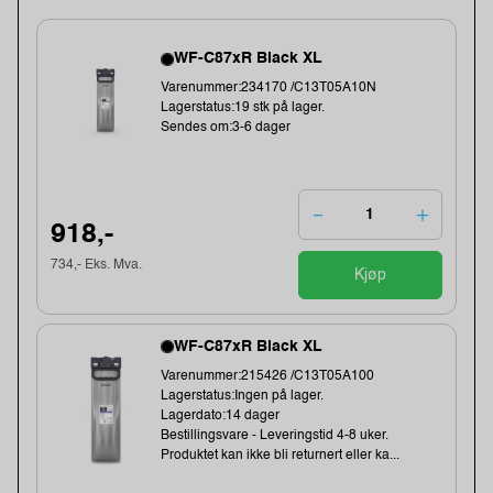
WF-C87xR Black XL
Varenummer:234170 /C13T05A10N
Lagerstatus:19 stk på lager.
Sendes om:3-6 dager
918,-
734,- Eks. Mva.
Kjøp
WF-C87xR Black XL
Varenummer:215426 /C13T05A100
Lagerstatus:Ingen på lager.
Lagerdato:14 dager
Bestillingsvare - Leveringstid 4-8 uker.
Produktet kan ikke bli returnert eller ka...