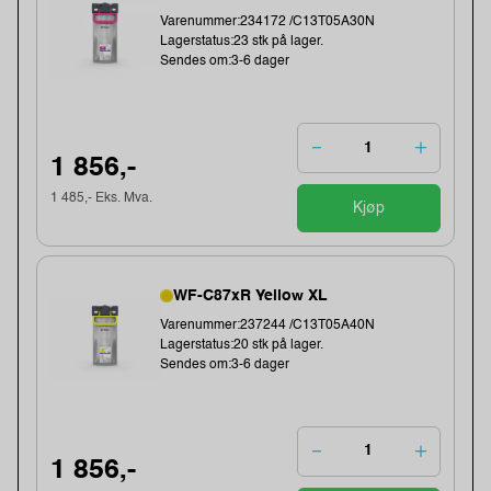
Varenummer:234172 /C13T05A30N
Lagerstatus:23 stk på lager.
Sendes om:3-6 dager
1 856,-
1 485,- Eks. Mva.
Kjøp
WF-C87xR Yellow XL
Varenummer:237244 /C13T05A40N
Lagerstatus:20 stk på lager.
Sendes om:3-6 dager
1 856,-