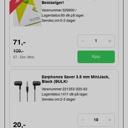
Bestselger!
Varenummer:329900 /
Lagerstatus:60 stk på lager.
Sendes om:0-2 dager
71,-
109,-
Kjøp
57,- Eks. Mva.
Earphones Saver 3.5 mm MiniJack,
Black (BULK)
Varenummer:221353 /325-62
Lagerstatus:1411 stk på lager.
Sendes om:2-3 dager
20,-