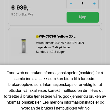
6 939,-
5 551,- Eks. Mva.
Kjøp
WF-C879R Yellow XXL
Varenummer:234169 /C13T05B44N
Lagerstatus:2 stk på lager.
Sendes om:2-3 dager
Tonerweb.no bruker informasjonskapsler (cookies) for å
6 939,-
samle inn statistikk som kan bidra til å forbedre
5 551,- Eks. Mva.
brukeropplevelsen. Informasjonskapsler er viktig for at
Kjøp
nettsiden vår skal vises korrekt i nettleseren din. Hvis du
fortsetter å bruke tjenestene våre, godkjenner du bruken av
informasjonskapsler. Les mer om informasjonskapsler og
Best Selgere
hvordan de brukes i nettbutikken vår
No