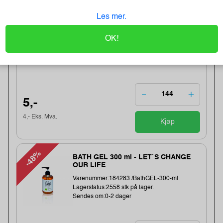
Les mer.
Tartan Klistrelapper 76x76 gul
Varenummer:225034 /7100296531
OK!
Lagerstatus:2568 stk på lager.
Sendes om:2-3 dager
5,-
4,- Eks. Mva.
Kjøp
-48%
BATH GEL 300 ml - LET`S CHANGE
OUR LIFE
Varenummer:184283 /BathGEL-300-ml
Lagerstatus:2558 stk på lager.
Sendes om:0-2 dager