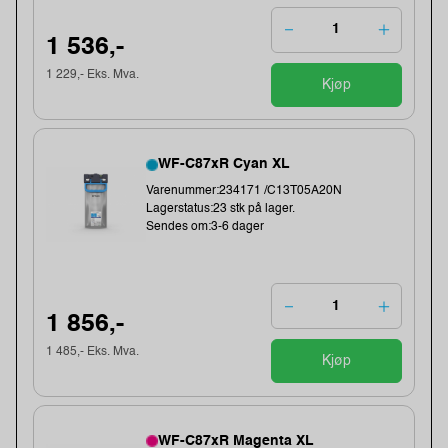
1 536,-
1 229,- Eks. Mva.
Kjøp
WF-C87xR Cyan XL
Varenummer:234171 /C13T05A20N
Lagerstatus:23 stk på lager.
Sendes om:3-6 dager
1 856,-
1 485,- Eks. Mva.
Kjøp
WF-C87xR Magenta XL