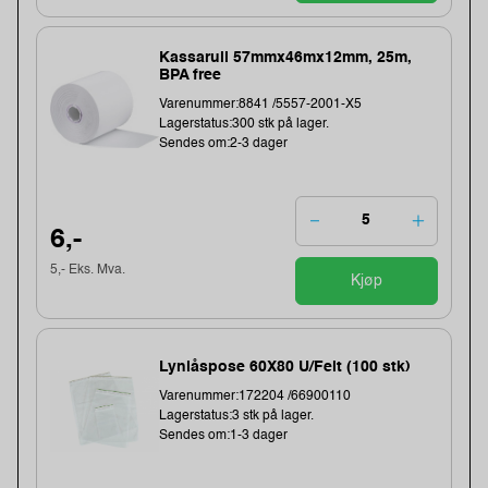
Kassarull 57mmx46mx12mm, 25m,
BPA free
Varenummer:8841 /5557-2001-X5
Lagerstatus:300 stk på lager.
Sendes om:2-3 dager
6,-
5,- Eks. Mva.
Kjøp
Lynlåspose 60X80 U/Felt (100 stk)
Varenummer:172204 /66900110
Lagerstatus:3 stk på lager.
Sendes om:1-3 dager