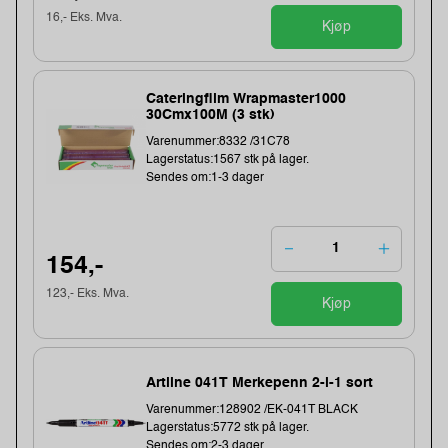
16,- Eks. Mva.
Kjøp
Cateringfilm Wrapmaster1000
30Cmx100M (3 stk)
Varenummer:8332 /31C78
Lagerstatus:1567 stk på lager.
Sendes om:1-3 dager
154,-
123,- Eks. Mva.
Kjøp
Artline 041T Merkepenn 2-i-1 sort
Varenummer:128902 /EK-041T BLACK
Lagerstatus:5772 stk på lager.
Sendes om:2-3 dager