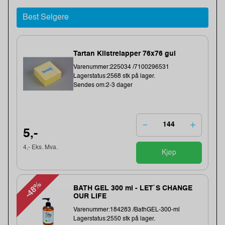
Best Selgere
Tartan Klistrelapper 76x76 gul
Varenummer:225034 /7100296531
Lagerstatus:2568 stk på lager.
Sendes om:2-3 dager
5,-
4,- Eks. Mva.
Kjøp
-48%
BATH GEL 300 ml - LET`S CHANGE
OUR LIFE
Varenummer:184283 /BathGEL-300-ml
Lagerstatus:2550 stk på lager.