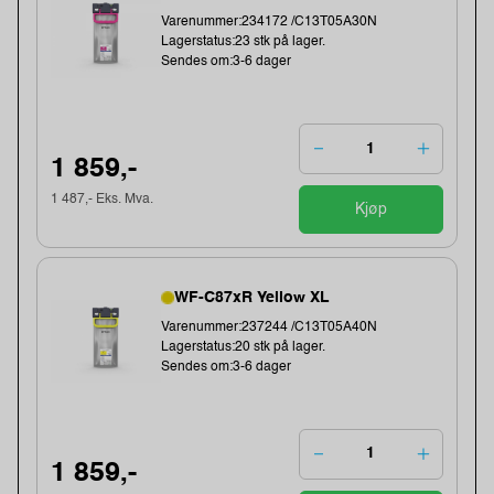
Varenummer:234172 /C13T05A30N
Lagerstatus:23 stk på lager.
Sendes om:3-6 dager
1 859,-
1 487,- Eks. Mva.
Kjøp
WF-C87xR Yellow XL
Varenummer:237244 /C13T05A40N
Lagerstatus:20 stk på lager.
Sendes om:3-6 dager
1 859,-