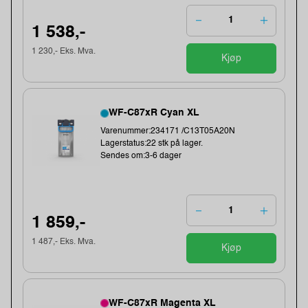
1 538,-
1 230,- Eks. Mva.
Kjøp
WF-C87xR Cyan XL
Varenummer:234171 /C13T05A20N
Lagerstatus:22 stk på lager.
Sendes om:3-6 dager
1 859,-
1 487,- Eks. Mva.
Kjøp
WF-C87xR Magenta XL