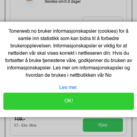
Sendes om:0-2 dager
6,-
Tonerweb.no bruker informasjonskapsler (cookies) for å
12,-
samle inn statistikk som kan bidra til å forbedre
Kjøp
5,- Eks. Mva.
brukeropplevelsen. Informasjonskapsler er viktig for at
nettsiden vår skal vises korrekt i nettleseren din. Hvis du
-48%
fortsetter å bruke tjenestene våre, godkjenner du bruken av
Kopipapir Nøytralt A4 80G (500 ark) -
Bestselger!
informasjonskapsler. Les mer om informasjonskapsler og
hvordan de brukes i nettbutikken vår
No
Varenummer:329900 /
Lagerstatus:50 stk på lager.
Sendes om:0-2 dager
Les mer.
OK!
71,-
109,-
Kjøp
57,- Eks. Mva.