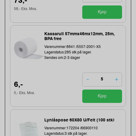
73,-
58,- Eks. Mva.
Kjøp
Kassarull 57mmx46mx12mm, 25m,
BPA free
Varenummer:8841 /5557-2001-X5
Lagerstatus:285 stk på lager.
Sendes om:2-3 dager
6,-
5,- Eks. Mva.
Kjøp
Lynlåspose 60X80 U/Felt (100 stk)
Varenummer:172204 /66900110
Lagerstatus:3 stk på lager.