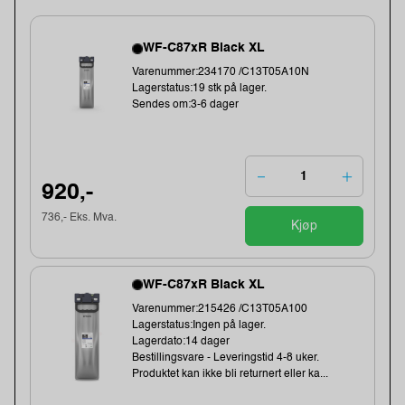
WF-C87xR Black XL
Varenummer:234170 /C13T05A10N
Lagerstatus:19 stk på lager.
Sendes om:3-6 dager
920,-
736,- Eks. Mva.
Kjøp
WF-C87xR Black XL
Varenummer:215426 /C13T05A100
Lagerstatus:Ingen på lager.
Lagerdato:14 dager
Bestillingsvare - Leveringstid 4-8 uker.
Produktet kan ikke bli returnert eller ka...