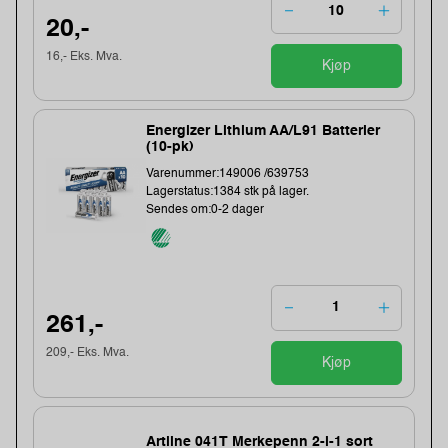
20,-
16,- Eks. Mva.
Kjøp
Energizer Lithium AA/L91 Batterier
(10-pk)
Varenummer:149006 /639753
Lagerstatus:1384 stk på lager.
Sendes om:0-2 dager
261,-
209,- Eks. Mva.
Kjøp
Artline 041T Merkepenn 2-i-1 sort