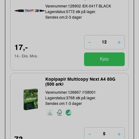
Varenummer:128902 /EK-041T BLACK
Lagerstatus:5772 stk på lager.
Sendes om:2-3 dager
17,-
14,- Eks. Mva.
Kjøp
Kopipapir Multicopy Next A4 80G
(500 ark)
Varenummer:126667 /158001
Lagerstatus:3768 stk på lager.
Sendes om:1-3 dager