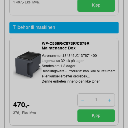
1 487,- Eks. Mva.
Kjøp
Tilbehør til maskinen
WF-C869R/C878R/C879R
Maintenance Box
Varenummer:134348 /C13T671400
Lagerstatus:32 stk på lager.
Sendes om:1-3 dager
Bestillingsvare - Produktet kan ikke bli returnert
eller kansellert etter ordrebek...
Denne enheten inneholder ikke toner.
470,-
376,- Eks. Mva.
Kjøp