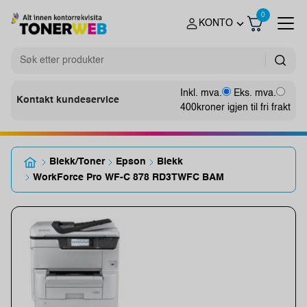
0
KONTO
Inkl. mva.
Eks. mva.
Kontakt kundeservice
400
kroner igjen til fri frakt
Blekk/Toner
Epson
Blekk
WorkForce Pro WF-C 878 RD3TWFC BAM